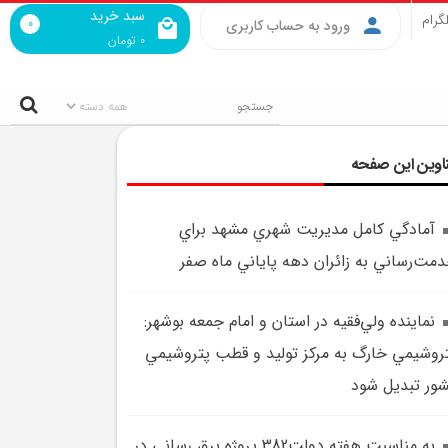
سبد خرید
گرام
0
ورود به حساب کاربری
0
تومان
اوین این صفحه
آمادگي کامل مديريت شهري مشهد براي
مت‌رساني به زائران دهه پاياني ماه صفر
نماينده ولي‌فقيه در استان و امام جمعه بوشهر:
روشيمي خارگ به مرکز توليد و قطب پتروشيمي
ور تبديل شود
به مناسبت هفته دولت382 پروژه برق رساني در