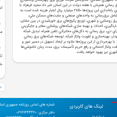
382 پروژه برق رساني همزمان با هفته دولت در اين استان خبر داد.مجيد فرهزاد با
اس
اعلام اين خبر گفت براي راه‌اندازي اين پروژه‌ها 2850 ميليارد ريال اعتبار هزينه شده است.به
 شامل برق‌رساني به واحدهاي صنعتي و سايت‌هاي مسکن ملي،
برق روستايي و شهري، توزيع پکيج‌هاي برق خورشيدي در بين عشاير،
زه‌گيري، احداث و بهينه سازي شبکه‌هاي روشنايي معابر و جايگزيني
اي دي، برق رساني به دکل‌هاي مخابراتي تلفن همراه، تبديل شبکه
م
ار، بهينه‌سازي و تقويت ولتاژ شبکه، توسعه شبکه‌هاي برق رساني
با بهره‌برداري از اين پروژه‌ها علاوه بر ايجاد تسهيل در مسير عبور و
فت ولتاژ احتمالي و رفع حريم تأسيسات برق، مدت زمان خاموشي‌ها
شهري نيز بهبود خواهد يافت.
تا
خو
دا
شماره های تماس روزنامه جمهوری اسل
لینک های کاربردی
دفتر مرکزی: 02177644420
درباره ما