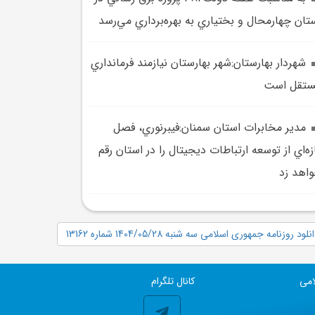
تان چهارمحال و بختياري به بهره‌برداري مي‌رسد
شهردار بهارستان:شهر بهارستان نيازمند فرمانداري
ستقل است
مدير مخابرات استان سمنان:فيبرنوري، فصل
زه‌اي از توسعه ارتباطات ديجيتال را در استان رقم
اهد زد
نلود روزنامه جمهوری اسلامی سه شنبه 1404/05/28 شماره 13162
امی
کانال تلگرام