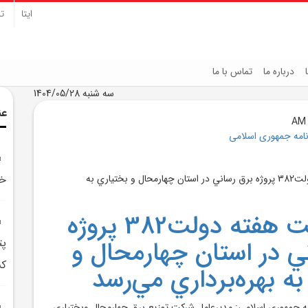
ایتا
تل
درباره ما
تماس با ما
سه شنبه 1404/05/28
عن
نامه جمهوری اسلامی
خد
به مناسبت هفته دولت382 پروژه
ي در استان چهارمحال و
پت
کش
ه بهره‌برداري مي‌رسد
امه جمهوري اسلامي: مديرعامل شرکت توزيع برق چهارمحال وبختياري