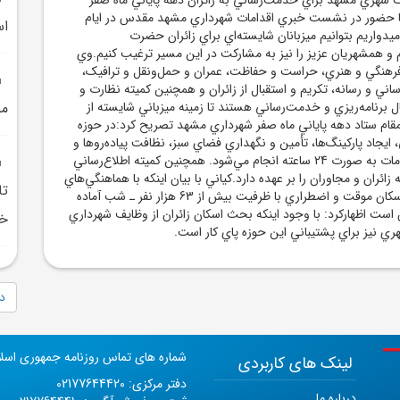
 با حضور در نشست خبري اقدامات شهرداري مشهد مقدس در ايام
اس
ميدواريم بتوانيم ميزبانان شايسته‌اي براي زائران حضرت
م و همشهريان عزيز را نيز به مشارکت در اين مسير ترغيب کنيم.وي
 فرهنگي و هنري، حراست و حفاظت، عمران و حمل‌ونقل و ترافيک،
ني و رسانه، تکريم و استقبال از زائران و همچنين کميته نظارت و
ال برنامه‌ريزي و خدمت‌رساني هستند تا زمينه ميزباني شايسته از
م
‌مقام ستاد دهه پاياني ماه صفر شهرداري مشهد تصريح کرد:در حوزه
 ايجاد پارکينگ‌ها، تأمين و نگهداري فضاي سبز، نظافت پياده‌روها و
ارائه ارزاق عمومي، خدمات به صورت 24 ساعته انجام مي‌شود. همچنين کميته اطلاع‌رساني
ئران و مجاوران را بر عهده دارد.کياني با بيان اينکه با هماهنگي‌هاي
تا
صورت‌گرفته، 51 مرکز اسکان موقت و اضطراري با ظرفيت بيش از 63 هزار نفر ـ شب آماده
است اظهارکرد: با وجود اينکه بحث اسکان زائران از وظايف شهرداري
خو
ي نيز براي پشتيباني اين حوزه پاي کار است.
دا
شماره های تماس روزنامه جمهوری اسل
لینک های کاربردی
دفتر مرکزی: 02177644420
درباره ما