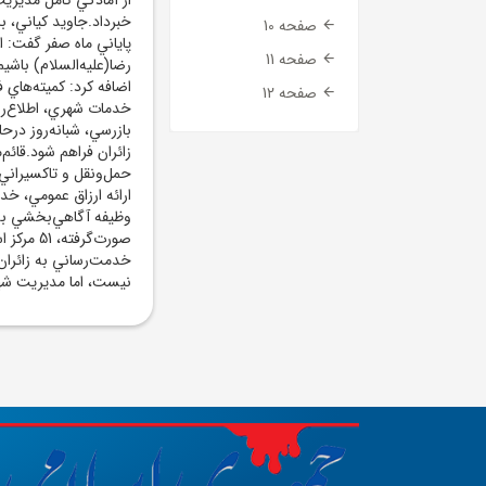
خبرداد.جاويد کياني،
صفحه 10
پاياني ماه صفر گفت: ا
صفحه 11
رضا(عليه‌السلام) باشي
اضافه کرد: کميته‌هاي
صفحه 12
خدمات شهري، اطلاع‌رسا
بازرسي، شبانه‌روز درح
زائران فراهم شود.قائم
حمل‌ونقل و تاکسيراني،
وظيفه آگاهي‌بخشي به زا
خدمت‌رساني به زائران 
نيست، اما مديريت شهر