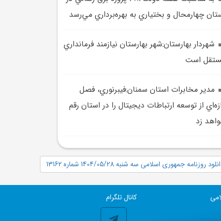
تان چهارمحال و بختياري به بهره‌برداري مي‌رسد
شهردار بهارستان:شهر بهارستان نيازمند فرمانداري
ستقل است
مدير مخابرات استان سمنان:فيبرنوري، فصل
زه‌اي از توسعه ارتباطات ديجيتال را در استان رقم
اهد زد
نلود روزنامه جمهوری اسلامی سه شنبه 1404/05/28 شماره 13162
امی
کانال تلگرام