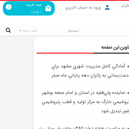
سبد خرید
گرام
0
ورود به حساب کاربری
0
تومان
اوین این صفحه
آمادگي کامل مديريت شهري مشهد براي
مت‌رساني به زائران دهه پاياني ماه صفر
نماينده ولي‌فقيه در استان و امام جمعه بوشهر:
روشيمي خارگ به مرکز توليد و قطب پتروشيمي
ور تبديل شود
به مناسبت هفته دولت382 پروژه برق رساني در