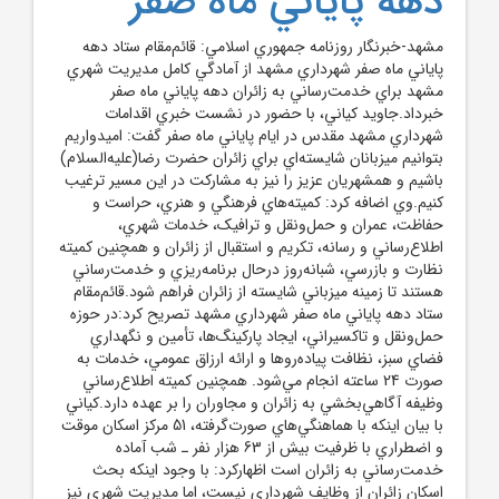
دهه پاياني ماه صفر
مشهد-خبرنگار روزنامه جمهوري اسلامي: قائم‌مقام ستاد دهه
پاياني ماه صفر شهرداري مشهد از آمادگي کامل مديريت شهري
مشهد براي خدمت‌رساني به زائران دهه پاياني ماه صفر
خبرداد.جاويد کياني، با حضور در نشست خبري اقدامات
شهرداري مشهد مقدس در ايام پاياني ماه صفر گفت: اميدواريم
بتوانيم ميزبانان شايسته‌اي براي زائران حضرت رضا(عليه‌السلام)
باشيم و همشهريان عزيز را نيز به مشارکت در اين مسير ترغيب
کنيم.وي اضافه کرد: کميته‌هاي فرهنگي و هنري، حراست و
حفاظت، عمران و حمل‌ونقل و ترافيک، خدمات شهري،
اطلاع‌رساني و رسانه، تکريم و استقبال از زائران و همچنين کميته
نظارت و بازرسي، شبانه‌روز درحال برنامه‌ريزي و خدمت‌رساني
هستند تا زمينه ميزباني شايسته از زائران فراهم شود.قائم‌مقام
ستاد دهه پاياني ماه صفر شهرداري مشهد تصريح کرد:در حوزه
حمل‌ونقل و تاکسيراني، ايجاد پارکينگ‌ها، تأمين و نگهداري
فضاي سبز، نظافت پياده‌روها و ارائه ارزاق عمومي، خدمات به
صورت 24 ساعته انجام مي‌شود. همچنين کميته اطلاع‌رساني
وظيفه آگاهي‌بخشي به زائران و مجاوران را بر عهده دارد.کياني
با بيان اينکه با هماهنگي‌هاي صورت‌گرفته، 51 مرکز اسکان موقت
و اضطراري با ظرفيت بيش از 63 هزار نفر ـ شب آماده
خدمت‌رساني به زائران است اظهارکرد: با وجود اينکه بحث
اسکان زائران از وظايف شهرداري نيست، اما مديريت شهري نيز