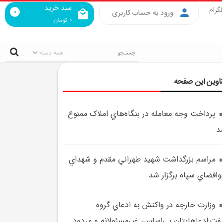
سبد خرید
گرام
0
ورود به حساب کاربری
0
تومان
اوین این صفحه
پرداخت وجه معامله در بنگاه‌هاي املاک ممنوع
د
مراسم بزرگداشت شهيد طهراني مقدم و شهداي
افضاي سپاه برگزار شد
وزارت خارجه در واکنش به ادعاي گروه
ت:ادعاهايتان بي‌اساس، غيرمسئولانه و مردود