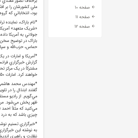
صفحه 10
بود، انتخاباتي که گر
صفحه 11
*تام باراک، نماينده ت
صفحه 12
«شريک متعهد» آمريکا خ
جولاني به آمريکا داده،
باراک در توضيح سخن 
حماس، حزب‌الله و سپاه
*آمريکا و امارات در 
گزارش خبرگزاري فرانس
خواهند کرد. امارات 50 پهپاد اول را دريافت خواهد کرد.
*مهندس محمد هاشمي، 
گفتند ابتذال را در تلو
مي‌گويم. از راديو م
ظهر پخش مي‌شود. مرد
مي‌کنيد که مثلاً احمد 
چيزي باشد که به درد 
*خبرگزاري تسنيم نو
به نوشته اين خبرگزاري
نظارت و راهبري انديش