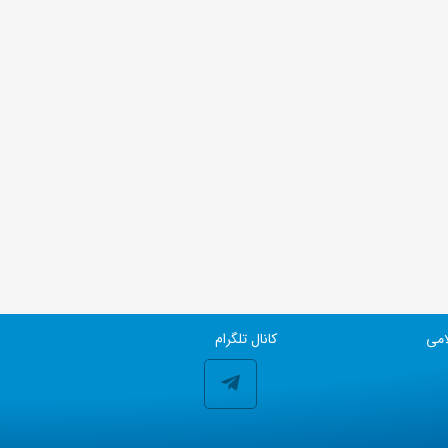
امی
کانال تلگرام