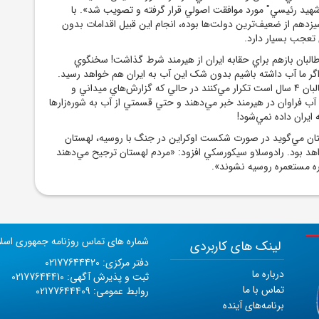
يد رئيسي" مورد موافقت اصولي قرار گرفته و تصويب شد». با
زدهم از ضعيف‌ترين دولت‌ها بوده، انجام اين قبيل اقدامات بدون
تعجب بسيار دارد.
بان بازهم براي حقابه ايران از هيرمند شرط گذاشت! سخنگوي
ر ما آب داشته باشيم بدون شک اين آب به ايران هم خواهد رسيد.
اين، حرفي است که طالبان 4 سال است تکرار مي‌کنند در حالي که گزارش‌هاي ميداني و
آب فراوان در هيرمند خبر مي‌دهند و حتي قسمتي از آب به شوره‌زارها
ايران داده نمي‌شود!
تان مي‌گويد در صورت شکست اوکراين در جنگ با روسيه، لهستان
 بود. رادوسلاو سيکورسکي افزود: «مردم لهستان ترجيح مي‌دهند
ه مستعمره روسيه نشوند».
شماره های تماس روزنامه جمهوری اسل
لینک های کاربردی
دفتر مرکزی: 02177644420
درباره ما
ثبت و پذیرش آگهی: 02177644410
تماس با ما
روابط عمومی: 02177644409
برنامه‌های آینده