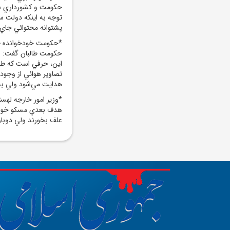
حکومت و کشورداري شه
توجه به اينکه دولت سي
پشتوانه محتوائي جاي 
*حکومت خودخوانده طال
حکومت طالبان گفت: اگ
تصاوير هوائي از وجود 
هدايت مي‌شود ولي به 
*وزير امور خارجه لهس
هدف بعدي مسکو خواهد
علف بخورند ولي دوبار