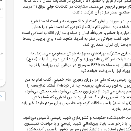
برخلاف تصور مقتدي صدر، مردم عراق با حضور 57 درصدي در انتخابات نشان دادند منافع
ملي کشورشان را بر افکار موهوم ترجيح مي‌دهند. مشارکت در انتخابات قبلي عراق 41 درصد
ا
وه مقتدي صدر نيز در آن شرکت داشت.
رامپ در سوريه و لبنان گفت از حالا سوريه به رياست احمدالشرع
واهد بود. منظور تام باراک از تعهدي که احمدالشرع يا همان
 مبارزه با حماس، حزب‌الله لبنان و سپاه پاسداران انقلاب اسلامي است.
خود گفت جولاني در سفر به آمريکا متعهد شده براي برچيدن بساط
 پاسداران ايران، همکاري کند.
مش
يک طرح مشترک، پهپادهاي مجهز به هوش مصنوعي مي‌سازند. به
ه شرکت آمريکائي «اندوريل» و گروه دفاعي دولتي امارات (ابدج)
مشترکاً در يک مرکز تحقيقاتي به مساحت 4645 مترمربع در ابوظبي اين پهپادها را توليد
رئيس رسانه ملي در دوران رهبري امام خميني، گفت امام به من
يزيون به اوج رسانده‌اي. پرسيدم چه کار کرده‌ام؟ گفتند نمازجمعه را
ستقيم پخش مي‌شود، از تلويزيون پخش مي‌شود، شب پخش مي‌شود،
دا
م چه تقصيري دارند؟ بعد فرمودند اين اخباري که شما پخش
(فرزند امام) با من ملاقات کرد، چه خاصيتي براي مردم دارد؟ خبر بايد
مردم بخورد.
شت: «انديشکده حکومت و کشورداري شهيد رئيسي تأسيس مي‌شود.
، با درخواست بنياد بين‌المللي شهيد رئيسي و با موافقت کميسيون
کده‌هاي استادان و دانشگاه‌هاي سراسر کشور، تأسيس "انديشکده