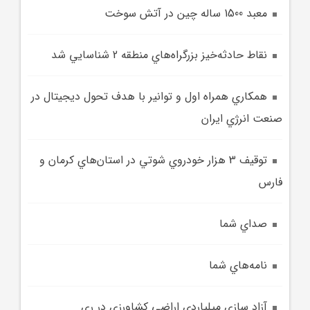
معبد 1500 ساله چين در آتش سوخت
نقاط حادثه‌خيز بزرگراه‌هاي منطقه 2 شناسايي شد
همکاري همراه اول و توانير با هدف تحول ديجيتال در
صنعت انرژي ايران
توقيف 3 هزار خودروي شوتي در استان‌هاي کرمان و
فارس
صداي شما
نامه‌هاي شما
آزاد سازي ميلياردي اراضي کشاورزي در ري