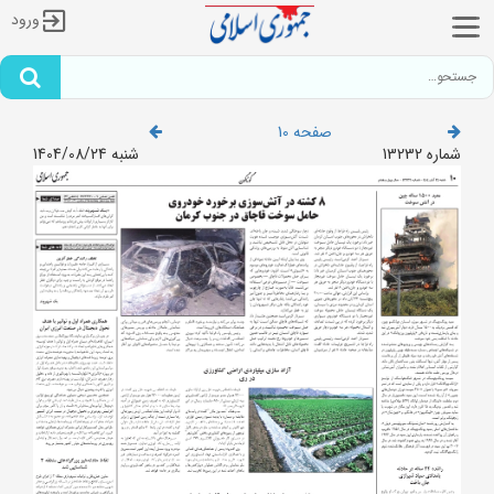
ورود
صفحه 10
شماره 13232
شنبه 1404/08/24