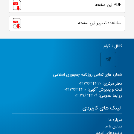
PDF این صفحه
مشاهده تصویر این صفحه
کانال تلگرام
شماره های تماس روزنامه جمهوری اسلامی
دفتر مرکزی: 02177644420
ثبت و پذیرش آگهی: 02177644410
روابط عمومی: 02177644409
لینک های کاربردی
درباره ما
تماس با ما
برنامه‌های آینده