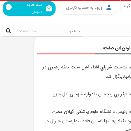
سبد خرید
گرام
0
ورود به حساب کاربری
0
تومان
اوین این صفحه
نشست شوراي افتاء اهل سنت بعثه رهبري در
بهاربرگزار شد
برگزاري پنجمين يادواره شهداي ايل خزل
رئيس دانشگاه علوم پزشکي گيلان مطرح
د:«گيلان» تنها استان فاقد بيمارستان جنرال در
ور