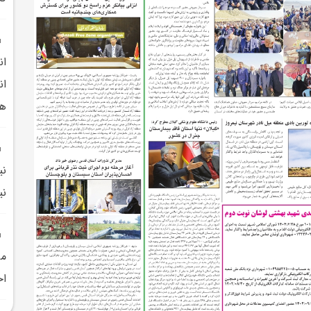
ان
ان
هم
ني
ني
مر
اح