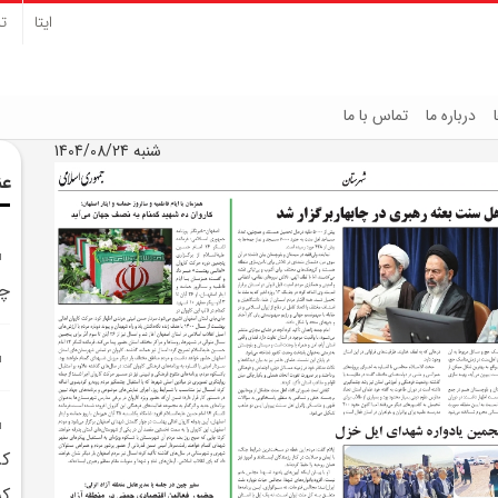
ایتا
تل
درباره ما
تماس با ما
شنبه 1404/08/24
عن
چا
کر
کش