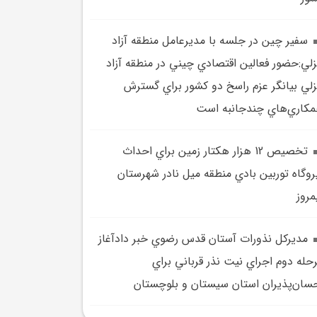
سفير چين در جلسه با مديرعامل منطقه آزاد
زلي:حضور فعالين اقتصادي چيني در منطقه آزاد
زلي بيانگر عزم راسخ دو كشور براي گسترش
كاري‌هاي چندجانبه است
تخصيص 12 هزار هکتار زمين براي احداث
روگاه توربين بادي منطقه ميل نادر شهرستان
مروز
مديرکل نذورات آستان قدس رضوي خبر دادآغاز
حله دوم اجراي نيت نذر قرباني براي
سان‌پذيران استان سيستان و بلوچستان