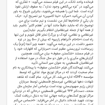
فرمانده واحد تانک، در اين فيلم مستند مي‌گويد: « تفکري که
مي‌گويد در "غزه بي‌گناهي وجود ندارد"، به صفوف ارتش نفوذ
کرده است. شما اين را هميشه مي‌شنويد، بنابراين شروع به باور
کردن آن مي‌کنيد.»سرگرد «نيتا کاسپين» نيز تصريح کرد: «يک
بار، يکي از خاخام‌ها کنار من نشست و نيم ساعت براي من
توضيح داد که مابايد دقيقاً مانند آنها در "هفتم اکتبر" باشيم. بايد
از همه آنها از جمله غيرنظاميان انتقام بگيريم. نبايد(بين
غيرنظامي و نظامي، کودک و بزرگ) تمايز قائل شويم و اين تنها
راه است.»خاخام «آبراهام زاربيو» که بيش از 500 روز در غزه
حضور داشت، در اين برنامه مي‌گويد: «همه چيز آنجا (غزه) يک
زيرساخت تروريستي عظيم است.»سربازاني که اظهارات خود را
در فيلم مستند «شکستن صفوف» بيان مي‌کنند، همچنين
گزارش‌هاي مکرري را در طول دو سال جنگ در مورد استفاده از
غيرنظاميان فلسطيني به عنوان سپر انساني تأييد
مي‌کنند.تهيه‌کنندگان فيلم «شکستن صفوف» با پيمانکاري به نام
سام صحبت کردند که در مراکز توزيع مواد غذايي که توسط
مؤسسه «GHF» اداره مي‌شد، کار مي‌کرد. سام گفت که شاهد
شهادت دهها غيرنظامي غيرمسلح فلسطيني توسط سربازان
ارتش رژيم صهيونيستي بوده است.براساس آمار سازمان ملل
متحد، دست‌کم 944 غيرنظامي فلسطيني درحالي که در نزديکي
مراکز توزيع کمک‌هاي برنامه جهاني غذا به دنبال دريافت کمک
بودند، شهيد شده‌اند.دانيال در آخر مي‌افزايد: «احساس مي‌کنم
که آن‌ها (کشتار بي‌دليل مردم غزه)تمام افتخار من به عنوان يک