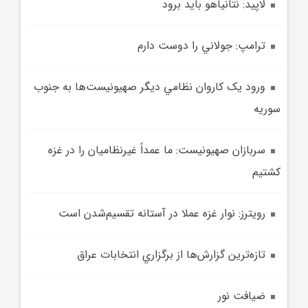
لاپيد: نتانياهو بايد برود
ترامپ:‌ جولاني را دوست دارم
ورود يک کاروان نظامي ديگر صهيونيست‌ها به جنوب
سوريه
سربازان صهيونيست: ما عمداً غيرنظاميان را در غزه
کشتيم
رويترز: نوار غزه عملا در آستانه تقسيم‌شدن است
تازه‌ترين گزارش‌ها از برگزاري انتخابات عراق
ضيافت نور