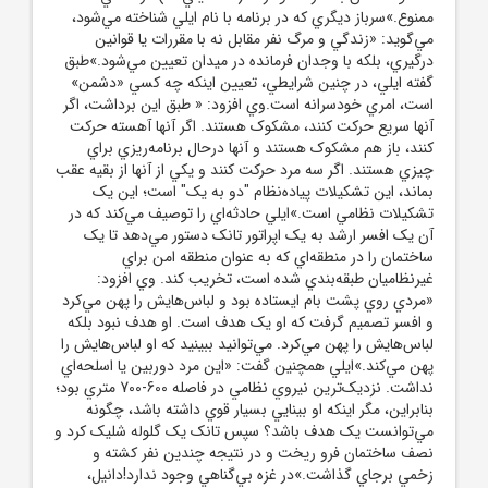
ممنوع.»سرباز ديگري که در برنامه با نام ايلي شناخته مي‌شود،
مي‌گويد: «زندگي و مرگ نفر مقابل نه با مقررات يا قوانين
درگيري، بلکه با وجدان فرمانده در ميدان تعيين مي‌شود.»طبق
گفته ايلي، در چنين شرايطي، تعيين اينکه چه کسي «دشمن»
است، امري خودسرانه است.وي افزود: « طبق اين برداشت، اگر
آنها سريع حرکت کنند، مشکوک هستند. اگر آنها آهسته حرکت
کنند، باز هم مشکوک هستند و آنها درحال برنامه‌ريزي براي
چيزي هستند. اگر سه مرد حرکت کنند و يکي از آنها از بقيه عقب
بماند، اين تشکيلات پياده‌نظام "دو به يک" است؛ اين يک
تشکيلات نظامي است.»ايلي حادثه‌اي را توصيف مي‌کند که در
آن يک افسر ارشد به يک اپراتور تانک دستور مي‌دهد تا يک
ساختمان را در منطقه‌اي که به عنوان منطقه امن براي
غيرنظاميان طبقه‌بندي شده است، تخريب کند. وي افزود:
«مردي روي پشت بام ايستاده بود و لباس‌هايش را پهن مي‌کرد
و افسر تصميم گرفت که او يک هدف است. او هدف نبود بلکه
لباس‌هايش را پهن مي‌کرد. مي‌توانيد ببينيد که او لباس‌هايش را
پهن مي‌کند.»ايلي همچنين گفت: «اين مرد دوربين يا اسلحه‌اي
نداشت. نزديک‌ترين نيروي نظامي در فاصله 600-700 متري بود؛
بنابراين، مگر اينکه او بينايي بسيار قوي داشته باشد، چگونه
مي‌توانست يک هدف باشد؟ سپس تانک يک گلوله شليک کرد و
نصف ساختمان فرو ريخت و در نتيجه چندين نفر کشته و
زخمي برجاي گذاشت.»در غزه بي‌گناهي وجود ندارد!دانيل،