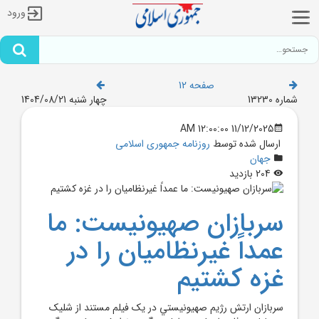
ورود
صفحه 12
شماره 13230
چهار شنبه 1404/08/21
11/12/2025 12:00:00 AM
ارسال شده توسط
روزنامه جمهوری اسلامی
جهان
204 بازدید
سربازان صهيونيست: ما
عمداً غيرنظاميان را در
غزه کشتيم
سربازان ارتش رژيم صهيونيستي در يک فيلم مستند از شليک