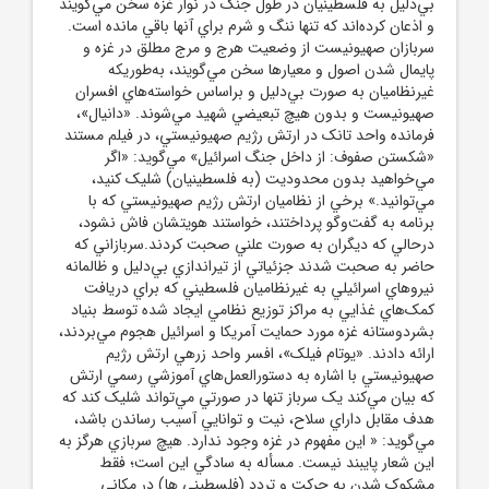
بي‌دليل به فلسطينيان در طول جنگ در نوار غزه سخن مي‌گويند
و اذعان کرده‌اند که تنها ننگ و شرم براي آنها باقي مانده است.
سربازان صهيونيست از وضعيت هرج و مرج مطلق در غزه و
پايمال شدن اصول و معيارها سخن مي‌گويند، به‌طوريکه
غيرنظاميان به صورت بي‌دليل و براساس خواسته‌هاي افسران
صهيونيست و بدون هيچ تبعيضي شهيد مي‌شوند. «دانيال»،
فرمانده واحد تانک در ارتش رژيم صهيونيستي، در فيلم مستند
«شکستن صفوف: از داخل جنگ اسرائيل» مي‌گويد: «اگر
مي‌خواهيد بدون محدوديت (به فلسطينيان) شليک کنيد،
مي‌توانيد.» برخي از نظاميان ارتش رژيم صهيونيستي که با
برنامه به گفت‌وگو پرداختند، خواستند هويتشان فاش نشود،
درحالي که ديگران به صورت علني صحبت کردند.سربازاني که
حاضر به صحبت شدند جزئياتي از تيراندازي بي‌دليل و ظالمانه
نيروهاي اسرائيلي به غيرنظاميان فلسطيني که براي دريافت
کمک‌هاي غذايي به مراکز توزيع نظامي ايجاد شده توسط بنياد
بشردوستانه غزه مورد حمايت آمريکا و اسرائيل هجوم مي‌بردند،
ارائه دادند. «يوتام فيلک»، افسر واحد زرهي ارتش رژيم
صهيونيستي با اشاره به دستورالعمل‌هاي آموزشي رسمي ارتش
که بيان مي‌کند يک سرباز تنها در صورتي مي‌تواند شليک کند که
هدف مقابل داراي سلاح، نيت و توانايي آسيب رساندن باشد،
مي‌گويد: « اين مفهوم در غزه وجود ندارد. هيچ سربازي هرگز به
اين شعار پايبند نيست. مسأله به سادگي اين است؛ فقط
مشکوک شدن به حرکت و تردد (فلسطيني ها) در مکاني