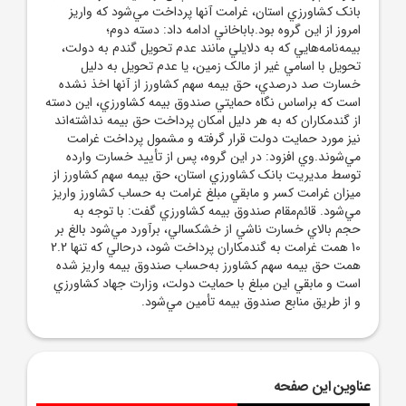
بانک کشاورزي استان، غرامت آنها پرداخت مي‌شود که واريز
امروز از اين گروه بود.باباخاني ادامه داد: دسته دوم؛
بيمه‌نامه‌هايي که به دلايلي مانند عدم تحويل گندم به دولت،
تحويل با اسامي غير از مالک زمين، يا عدم تحويل به دليل
خسارت صد درصدي، حق بيمه سهم کشاورز از آنها اخذ نشده
است که براساس نگاه حمايتي صندوق بيمه کشاورزي، اين دسته
از گندمکاران که به هر دليل امکان پرداخت حق بيمه نداشته‌اند
نيز مورد حمايت دولت قرار گرفته و مشمول پرداخت غرامت
مي‌شوند.وي افزود: در اين گروه، پس از تأييد خسارت وارده
توسط مديريت بانک کشاورزي استان، حق بيمه سهم کشاورز از
ميزان غرامت کسر و مابقي مبلغ غرامت به حساب کشاورز واريز
مي‌شود. قائم‌مقام صندوق بيمه کشاورزي گفت: با توجه به
حجم بالاي خسارت ناشي از خشکسالي، برآورد مي‌شود بالغ بر
10 همت غرامت به گندمکاران پرداخت شود، درحالي که تنها 2.2
همت حق بيمه سهم کشاورز به‌حساب صندوق بيمه واريز شده
است و مابقي اين مبلغ با حمايت دولت، وزارت جهاد کشاورزي
و از طريق منابع صندوق بيمه تأمين مي‌شود.
عناوین این صفحه