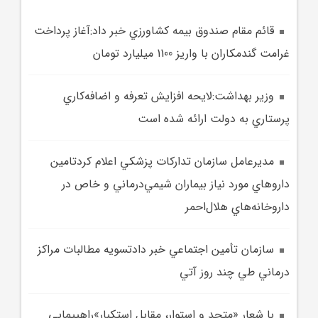
قائم مقام صندوق بيمه کشاورزي خبر داد:آغاز پرداخت
غرامت گندمکاران با واريز 1100 ميليارد تومان
وزير بهداشت:لايحه افزايش تعرفه و اضافه‌کاري
پرستاري به دولت ارائه شده است
مديرعامل سازمان تدارکات پزشکي اعلام کردتامين
داروهاي مورد نياز بيماران شيمي‌درماني و خاص در
داروخانه‌هاي هلال‌احمر
سازمان تأمين اجتماعي خبر دادتسويه مطالبات مراکز
درماني طي چند روز آتي
با شعار «متحد و استوار، مقابل استکبار»راهپيمايي