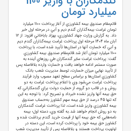
گندمکاران با واريز 1100
ميليارد تومان
قائم‌مقام صندوق بيمه کشاورزي از آغاز پرداخت 1100 ميليارد
تومان غرامت بيمه‌گذاران گندم ديم و آبي در مرحله اول خبر
داد. به گزارش وزارت جهاد کشاوزري، بهزاد باباخاني افزود: از 12
آبان ماه 1404 مرحله اول پرداخت غرامت بيمه‌گذاران گندم ديم
و آبي که خسارت آنها در استان‌ها تأييد شده است، با پرداخت
1100 ميليارد تومان آغاز شد.قائم‌مقام صندوق بيمه کشاورزي
گفت: پرداخت غرامت ساير گندمکاران طي روزهاي آينده به
صورت مستمر ادامه خواهد يافت و خسارت وارده بلافاصله پس
از تأييد نهايي ميزان خسارت، توسط مديريت شعب بانک
کشاورزي استان‌ها و براساس سطح تعهد مصوب وارد فرآيند
پرداخت غرامت مي‌شود.وي با اعلام پرداخت غرامت به دو
روش و در قالب دو گروه، از حمايت دولت براي گندمکاراني که
حق بيمه آنها واريز نشده خبرداد و تصريح کرد: با توجه به اين
که تنها 45 درصد از حق بيمه سهم کشاورز به‌حساب صندوق
بيمه کشاورزي واريز شده است، لذا پرداخت غرامت گندمکاران
به دو روش انجام خواهد شد.به گفته وي، دسته اول؛ بيمه‌
نامه‌هايي که حق بيمه آنها از قيمت خريد گندم برداشت شده و
کشاورز حق بيمه خود را پرداخت کرده است، اين دسته در
اولويت پرداخت هستند و بلافاصله پس از تأييد مديريت شعب