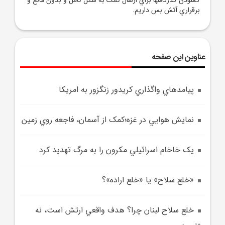
برقراري آتش بس داريم.
عناوین این صفحه
پيامدهاي واگذاري کريدور زنگزور به امريکا
نمايش هوايي در غزه؛کمک از آسمان، فاجعه روي زمين
يک خاخام اسرائيلي مکرون را به مرگ تهديد کرد
«خلع سلاح» يا «خلع اراده»؟
خلع سلاح لبنان چرا؟ هدف واقعي ارتش است، نه