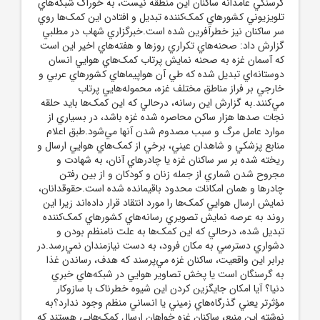
گرسنگي عامدانه ساکنان اين منطقه نيست، به خوراک شبکه‌هاي
تلويزيوني کشورهاي کمک‌کننده تبديل و افتادن اين کمک‌ها روي
سر ساکنان نيز خطرآفرين شده است.خبرگزاري شهاب در مطلبي
گزارش داد: صحنه‌هاي تکراري روزها و هفته‌هاي اخير اين است
که آسمان غزه به صحنه نمايش پرتاب کمک‌هاي هوايي انسان
دوستانه‌اي تبديل شده که طي آن هواپيماهاي کشورهاي عربي و
خارجي بر فراز مناطق مختلف غزه، محموله‌هايي پرتاب
مي‌کنند.به گزارش اين رسانه، درحالي که اين کمک‌ها بايد حلقه
نجات صدها هزار ساکن محاصره شده غزه باشد، در بسياري از
موارد عامل مرگ و سبب مصدوم شدن آنها مي‌شود.طبق اعلام
منابع پزشکي و شاهدان عيني، برخي از کمک‌هاي هوايي ارسال و
ريخته شده بر سر ساکنان غزه يا چادرهاي آنان، به شهادت و
مجروح شدن شماري از جمله زنان و کودکان و از بين رفتن
چادرها و همان امکانات محدود باقيمانده شده است.حقوقدانان،
نمايش ارسال هوايي کمک‌ها را مورد انتقاد قرار داده‌اند زيرا اين
روند به عرصه نمايش تصويري رسانه‌هاي کشورهاي کمک‌کننده
تبديل شده، درحالي که اين کمک‌ها به علت نامنظم بودن و
دشواري دسترسي به مکان فرود، به دست نيازمندان نمي‌رسد.در
برابر اين واقعيت، ساکنان غزه مي‌پرسند که هدف، رساندن غذا
به گرسنگان است يا پخش تصاوير هوايي در شبکه‌هاي خبري
دنيا؟ آيا امکان جايگزين کردن اين شيوه خطرناک با سازوکار
مؤثرتر يعني گذرگاه‌هاي زميني يا انساني منظم وجود ندارد؟به
نوشته اين منبع، ساکنان غزه خواهان ارسال کمک‌هايي هستند که