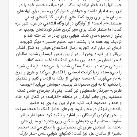
جان آنها را به خطر نياندازد.ساکنان غزه مراتب خشم خود را در
اين زمينه ابراز داشته و خواهان هموار کردن مسير براي نهادهاي
سازمان ملل براي ورود کمک‌هاي از طريق گذرگاه‌هاي زميني
هستند.«ام احمد» از آوارگان در اردوگاه الشاطي در غرب شهر غزه
گفت: ما منتظر کمک براي سير کردن شکم کودکانمان بوديم، اما
يکي از محموله‌هاي کمک هوايي روي چادر ما انداخته شد و
نزديک بود همه ما را بکشد.«عبدالحليم حسين» ديگر شهروند
غزه‌اي نيز بيان کرد: تجربه ارسال کمک‌هاي هوايي به شکل آشکار
بي‌اثر و بي‌فايده بودن آن در از بين بردن گرسنگي شديد ساکنان
غزه را نشان مي‌دهد. اين مقادير اندک انداخته شده، کفاف
نيازهاي مردم در سايه گرسنگي شديد را نمي‌دهد. غزه اين شيوه
را نمي‌پسندد زيرا کرامت انساني را لگدمال مي‌کند و هرج و مرج
به بار مي‌آورد. آيا جامعه جهاني از اينکه ما ازدحام کنيم و يکديگر
را بکشيم تا به اين محموله‌ها برسيم، خوشش مي‌آيد؟«يوسف
فارس» خبرنگار فلسطيني نيز گفت: يکي از چترهاي حامل کمک
مستقيم روي چادر آوارگان در منطقه «الکرامه» در شمال غزه افتاد
و همه را مصدوم کرد، شايد هم از بين برد.وي به حضور
باندهاي تبهکار در محل فرود چترهاي حامل کمک با هدف سرقت
و محروم کردن گرسنگان نيز اشاره و تأکيد کرد: دهها نفر بر اثر
سقوط مستقيم اين چترهاي سنگين روي چادرها و منازل جان
باخته‌اند. اسرائيل هر روش تحقيرآميزي را ابداع مي‌کند.«محمد
بشير» از ساکنان غزه نيز گفت: کمکهاي هوايي عامل خطر بزرگ