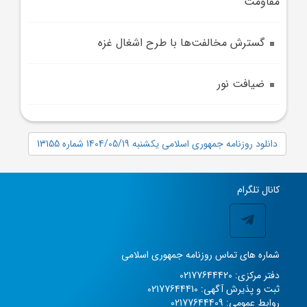
مقاومت
گسترش مخالفت‌ها با طرح اشغال غزه
ضيافت نور
دانلود روزنامه جمهوری اسلامی یکشنبه 1404/05/19 شماره 13155
کانال تلگرام
شماره های تماس روزنامه جمهوری اسلامی
دفتر مرکزی: 02177644420
ثبت و پذیرش آگهی: 02177644410
روابط عمومی: 02177644409