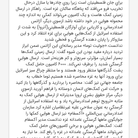
براي جان فلسطينيان است زيرا روي چادرها يا منازل درحال
تخريب فرو مي‌افتد که پناهگاه ساکنان غزه است. راهکار در ارسال
زميني کمک هاست و يک کاميون مي‌تواند کمکي به اندازه چند
محموله هوايي در خود داشته باشد.ازسوي ديگر، آژانس
امدادرساني و کاريابي براي آوارگان فلسطيني(آنروا) به شدت از
استفاده اسرائيل از کمک‌هايي هوايي براي غزه انتقاد کرد و اين
سازوکار را پايان دهنده گرسنگي و قحطي شديد
ندانست.«جوليت توما» مدير رسانه‌اي اين آژانس ضمن ابراز
ترديد درباره مفيد بودن اين شيوه گفت: ارسال زميني کمک‌ها
بسيار آسان‌تر، مؤثرتر، سريع‌تر و کم هزينه‌تر است. ارسال هوايي
گرسنگي شديد را برطرف نمي‌کند. 6000 کاميون حامل کمک
پشت گذرگاهها منتظر ورود هستند و ما منتظر چراغ سبز اسرائيل
براي ورود آنها به غزه محاصره شده هستيم.توما خطاب به
جامعه جهاني نيز گفت: محاصره را برداريد و گذرگاهها را باز کنيد
و حرکت امن کمک‌هاي انسان دوستانه را فراهم آوريد.ازسوي
ديگر، مرکز حقوق بشري اروپا مديترانه از ارسال هوايي کمک به
مثابه «ترويج توهم امدادرساني» ياد و به استفاده اسرائيل از
گرسنگي به عنوان سلاحي عليه غيرنظاميان اشاره کرد.سازمان
امدادرساني بين‌المللي «آکسفام» نيز ارسال هوايي کمکها را
جوابگوي ماهها گرسنگي عامدانه غزه ندانست.مدير آکسفام
گفت: کمک‌هايي هوايي و برخي کاميون‌هاي حامل کمک
نمي‌تواند ماهها گرسنگي عامدانه در غزه را رفع کند. ما نياز به
گشودن گذرگاهها براي ارسال کمک به شکل کامل و بدون مانع و