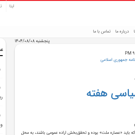
ایتا
تل
درباره ما
تماس با ما
پنجشنبه 1404/08/08
عن
نامه جمهوری اسلامی
یاسی هفته
رب
و 
ه باید «عصاره ملت» بوده و تحقق‌بخش اراده عمومی باشند، به محل