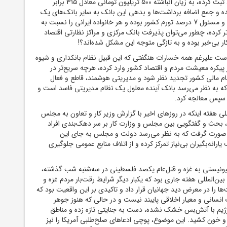
ماهه سال 1403 از خود ثبت کرده، به زیان انباشته 500 تریلیون تومانی معادل 315 برابر
ه و جمع اضافه برداشت‌ها و بدهی‌ این بانک به سایر بانک‌های یک
کوادریلیون تومان شده و مسئول 7 درصد تورم کشور بوده و هر خانواده ایرانی را نسبت به
د فقیرتر کرده، چطور می‌توان پذیرفت بانک مرکزی و مراکز نظارتی اقتصاد
ر بی‌خبر بوده و به تازگی متوجه این مشکل شده‌اند؟!
 است علیرغم همه خسارات هنگفتی که این قبیل نظام بانکداری و شیوه
پیکره معیشت مردم و اقتصاد کشور وارد کرده، هرچه سریع‌تر در
 مالی کشور تجدید نظر شود و مدیریتی هوشمند، قاطع و فعال
که به نظر می‌رسد بانک آینده معلول یک نظام مدیریتی فاسد است و
 سپس معالجه کرد.
لی هفته اینکه در روزهای اخیر با گزارش وزیر کار و تعاون به مجلس
یران، بحث و گفتگویی بین مجلس و وزارت کار بر سر دهک‌بندی افراد
 صورت گرفت که به نظر می‌رسد دولت و مجلس به جای این
 یارانه‌بگیران بی‌نیاز تمرکز کرده و از اتلاف منابع عمومی جلوگیری
ونیستی به غزه و قتل‌عام یکصد فلسطینی در سه‌شنبه ‌شب گذشته،
ین‌المللی هفته جاری بود که یکبار دیگر شرایط رقت‌بار مردم غزه و
را در معرض دید جهانیان قرار داد و تاکیدی بر این واقعیت بود که
انسانی و معیار اخلاقی پایبند نیست و در حالی که هنوز جوهر
رژیم با آتش‌بس خشک نشده، دست به جنایتی تازه زده و مناطق
و خون کشید. این موضوع، پوچی ادعاهای صلح‌طلبی آمریکا را نیز