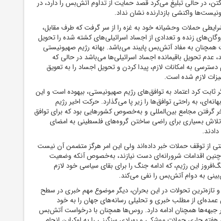
ن، در حالی تبلیغ می‌کرد قصد حمایت از تداوم آتش‌بس را دارد، در
نیست‌ها واکنشی بازدارنده نشان نداد.
ایطی حملات وحشیانه خود به غزه را از سر گرفت که طرف مقابل،
ان‌های زنده و تعدادی از اجساد اسرائیلی‌های کشته شده را تحویل
 همچنان به مفاد آتش‌بس پایبند می‌باشد. بهانه رژیم صهیونیستی
 عدم تحویل باقیمانده اجساد اسرائیلی‌ها می‌باشد در حالی که
سترسی به امکانات لازم، پیدا کردن و تحویل اجساد را به تعویق
هیزات لازم شده است.
گر ثابت کرد اعتماد به توافق‌های رژیم صهیونیستی، بیهوده است و این
هانه‌ای، به راحتی توافق‌ها را زیر پا می‌گذارد. حرکت اخیر رژیم
گرفتن مجامع بین‌المللی و به‌خصوص کشورهایی بود که برای توافق
و تلاش بسیاری برای راضی ساختن گروه‌های فلسطینی به امضای
دادند.
ی از توقف حملات خبر داده‌اند ولی این امر هرگز متضمن آن نیست
به چنین اقدامات شرورانه‌ای دست نیازند، به‌خصوص آنکه وضعیت
فروز این رژیم، که ادامه جنگ را برای بقای سیاسی خود لازم
بینی به دوام آتش‌بس را نفی می‌کند.
 و تازه‌ترین تحولات در این بحران، دیگر موضوع مهم خبری در سطح
 عمده‌ای از مطلب خبری و تحلیلی رسانه‌های جهان را به خود
بهه‌ها همچنان ادامه دارد. روس‌ها همچنان با درخواست آتش‌بس
هفته جاری حملات موشکی و پهپادی سنگینی را به اوکراین انجام