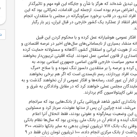
تبدیل شده‌اند که هرگز با شأن و جایگاه این قوه مهم و تاثیرگذار
اعتراض مردم بوده است. ازجمله این اقدامات، تحرکاتی بود که این
افراد تندرو، در قالب برخورد سرکوبگرانه در مجلس با منتقدان، انجام
ر انتقاد از عملکرد یک کشور خارجی در قبال ایران، زیر بار رگبار
د.
دا
و افکار عمومی هوشیارانه عمل کرده و با محکوم کردن این قبیل
نه منشاء بسیاری از نابسامانی‌های سال‌های اخیر در عرصه اقتصادی و
 از هویت ایرانی و استقلال کشور، آگاهانه و مسئولانه حمایت کرده
سداری از قانون اساسی عمل نمودند. اینکه اقلیتی تریبون‌دار بخواهند
که محور سیاست خارجی قانون اساسی جمهوری اسلامی بوده، به
ده و عرصه را بر منتقدین دلسوز تنگ نموده و با سلاح «مرگ
ت افراد بپردازند، رسم ناپسندی است که اگر هم برخی بخواهند
کنار آن عبور کنند، رسانه‌ها و افکار عمومی از آن نخواهند گذشت و به
نمایندگان مجلس عملی خواهند کرد که در مقابل وادادگان به شرق و
 نفی کاپیتولاسیون گام بردارند.
بانکداری کشور شاهد فروپاشی یکی از بانک‌هایی بود که سرانجام
 می‌شد، غده چرکین آن پس از مدتها عفونت، سرباز کرد و مسئولین
 این وضعیت بیمارگونه و عفونی بودند، فقط انحلال آنرا اعلام
بانک آینده و ادغام آن در بانک ملی روندی بود که سال‌ها نظام بانکی
انتظار آن را می‌کشید. وقتی یک بانک 717 تریلیون تومان بدهی به سایر بانکها داشته، 300
تریلیون تومان اضافه برداشت از بانک مرکزی انجام داده، 100 تریلیون تومان زیان فقط در 9