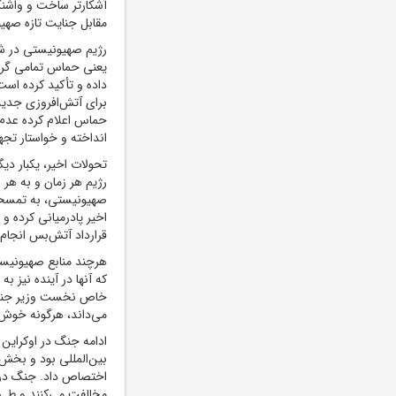
آشکارتر ساخت و واشنگت
مقابل جنایت تازه صهیو
رژیم صهیونیستی در شر
یعنی حماس تمامی گروگ
داده و تأکید کرده است
برای آتش‌افروزی جدید،
حماس اعلام کرده عدم د
انداخته و خواستار تج
تحولات اخیر، یکبار دی
رژیم هر زمان و به هر ب
صهیونیستی، به تمسخر 
اخیر پادرمیانی کرده 
قرارداد آتش‌بس انجام 
هرچند منابع صهیونیست
که آنها در آینده نیز 
خاص نخست‌ وزیر جنگ‌ا
می‌داند، هرگونه خوش‌
ادامه جنگ در اوکراین
بین‌المللی بود و بخش
اختصاص داد. جنگ در ج
مخالفت می‌کنند و طی 