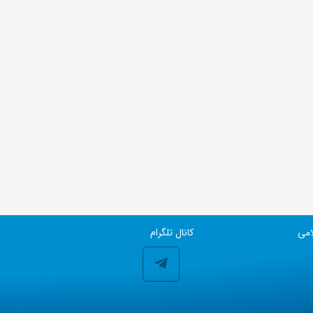
امی
کانال تلگرام