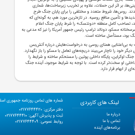
اینی‌ها، بر اثر این حملات، علاوه بر تخریب زیرساخت‌ها، شماری
ند. روس‌ها، شروط متعدد و مختلفی را برای پایان جنگ طرح
هدیدها و تأمین منافع روسیه. در تازه‌ترین مورد هم، به گونه‌ای که
ند، تصاحب کامل منطقه «دونتسک» را شرط پایان جنگ اعلام
رسختانه مسکو، دونالد ترامپ رئیس ‌جمهور آمریکا را نیز که مدعی به
نگ بود، مستأصل ساخته است.
به بی‌اعتنایی همتای روسی به درخواست‌هایش درباره آتش‌بس
یگر خود را ناچار می‌بیند دریچه‌های تعامل با مسکو را باز نگهدارد.
جنگ اوکراین، پایگاه داخلی پوتین را مستحکم ساخته و شرایط را
داخلی او سخت‌تر کرده است. با توجه به شرایط موجود، آینده جنگ
ای از ابهام قرار دارد.
شماره های تماس روزنامه جمهوری اسل
لینک های کاربردی
دفتر مرکزی: 02177644420
درباره ما
ثبت و پذیرش آگهی: 02177644410
تماس با ما
روابط عمومی: 02177644409
برنامه‌های آینده