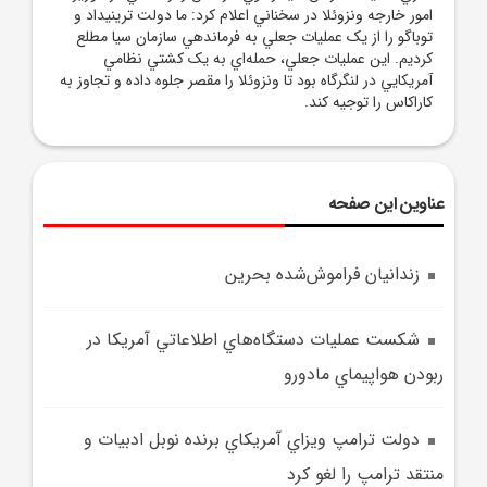
امور خارجه ونزوئلا در سخناني اعلام کرد: ما دولت ترينيداد و
توباگو را از يک عمليات جعلي به فرماندهي سازمان سيا مطلع
کرديم. اين عمليات جعلي، حمله‌اي به يک کشتي نظامي
آمريکايي در لنگرگاه بود تا ونزوئلا را مقصر جلوه داده و تجاوز به
کاراکاس را توجيه کند.
عناوین این صفحه
زندانيان فراموش‌شده بحرين
شکست عمليات دستگاه‌هاي اطلاعاتي آمريکا در
ربودن هواپيماي مادورو
دولت ترامپ ويزاي آمريکاي برنده نوبل ادبيات و
منتقد ترامپ را لغو کرد