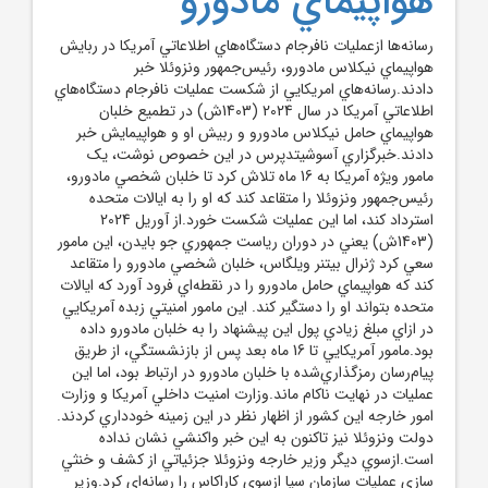
هواپيماي مادورو
رسانه‌ها ازعمليات نافرجام دستگاه‌هاي اطلاعاتي آمريکا در ربايش
هواپيماي نيکلاس مادورو، رئيس‌جمهور ونزوئلا خبر
دادند.رسانه‌هاي امريکايي از شکست عمليات نافرجام دستگاه‌هاي
اطلاعاتي آمريکا در سال 2024 (1403ش) در تطميع خلبان
هواپيماي حامل نيکلاس مادورو و ربيش او و هواپيمايش خبر
دادند.خبرگزاري آسوشيتدپرس در اين خصوص نوشت، يک
مامور ويژه آمريکا به 16 ماه تلاش کرد تا خلبان شخصي مادورو،
رئيس‌جمهور ونزوئلا را متقاعد کند که او را به ايالات متحده
استرداد کند، اما اين عمليات شکست خورد.از آوريل 2024
(1403ش) يعني در دوران رياست جمهوري جو بايدن، اين مامور
سعي کرد ژنرال بيتنر ويلگاس، خلبان شخصي مادورو را متقاعد
کند که هواپيماي حامل مادورو را در نقطه‌اي فرود آورد که ايالات
متحده بتواند او را دستگير کند. اين مامور امنيتي زبده آمريکايي
در ازاي مبلغ زيادي پول اين پيشنهاد را به خلبان مادورو داده
بود.مامور آمريکايي تا 16 ماه بعد پس از بازنشستگي، از طريق
پيام‌رسان رمزگذاري‌شده با خلبان مادورو در ارتباط بود، اما اين
عمليات در نهايت ناکام ماند.وزارت امنيت داخلي آمريکا و وزارت
امور خارجه اين کشور از اظهار نظر در اين زمينه خودداري کردند.
دولت ونزوئلا نيز تاکنون به اين خبر واکنشي نشان نداده
است.ازسوي ديگر وزير خارجه ونزوئلا جزئياتي از کشف و خنثي
سازي عمليات سازمان سيا ازسوي کاراکاس را رسانه‌اي کرد.وزير