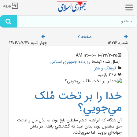
ورود
صفحه 7
شماره 13212
چهار شنبه 1404/07/30
10/22/2025 12:00:00 AM
ارسال شده توسط
روزنامه جمهوری اسلامی
فرهنگ و هنر
368 بازدید
خدا را بر تخت مُلک
مي‌جويي؟
آن هنگام که ابراهيم ادهم سلطانِ بلخ بود، به بذلِ مال و طاعتِ
حق مشغول بود، بدان اميد که گشايشي يافته، در دلش
جوانه‌اي برويد. اما نمي‌يافت.