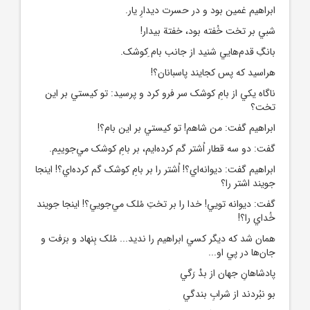
ابراهيم غمين بود و در حسرت ديدارِ يار.
شبي بر تخت خُفته بود، خفتة بيدار!
بانگِ قدم‌هايي شنيد از جانب بام ِکوشک.
هراسيد که پس کجايند پاسبانان؟!
ناگاه يکي از بامِ کوشک سر فرو کرد و پرسيد: تو کيستي بر اين
تخت؟
ابراهيم گفت: من شاهم! تو کيستي بر اين بام؟!
گفت: دو سه قطار اُشتر گم کرده‌ايم، بر بامِ کوشک مي‌جوييم.
ابراهيم گفت: ديوانه‌اي؟! اُشتر را بر بامِ کوشک گم کرده‌اي؟! اينجا
جويند اشتر را؟
گفت: ديوانه تويي! خدا را بر تختِ مُلک مي‌جويي؟! اينجا جويند
خُداي را؟!
همان شد که ديگر کسي ابراهيم را نديد... مُلک بِنهاد و برَفت و
جان‌ها در پي او...
پادشاهانِ جهان از بدْ رَگي
بو نبُردند از شرابِ بندگي