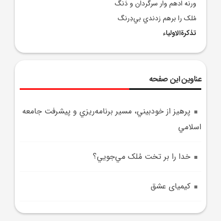
ورنه ادهم وار سرگردان و دَنگ
مُلک را برهم زدندي بي‌دِرنگ
تذکرة‌الاولياء
عناوین این صفحه
پرهيز از خودبيني، مسير برنامه‌ريزي و پيشرفت جامعه
اسلامي
خدا را بر تخت مُلک مي‌جويي؟
کیمیای عشق