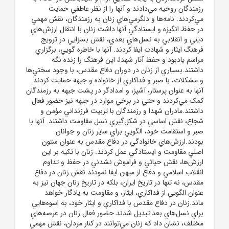
رزمندگان روحيه مي‌دادند و آنها را از نظر عاطفي حمايت
مي‌کردند. نامه‌ها و دلگرمي‌هاي زنان به رزمندگان، نقش مهمي
در حفظ انگيزه و ايستادگي آنها داشت.زنان با انتقال ارزش‌هاي
ديني و انقلابي به نسل‌هاي بعدي، نقش بسزايي در ترويج
فرهنگ ايثار و شهادت ايفا کردند. آنها با خاطره گويي، برگزاري
مراسم يادبود و حفظ آثار شهدا، اين فرهنگ را زنده نگه
داشتند.بسياري از زنان در دوران دفاع مقدس، با وجود سختي‌ها
و مشکلات، با صبر و فداکاري از خانواده و جبهه حمايت کردند.
آنها به عنوان پرستار، آشپز، و امدادگر در پشت جبهه به رزمندگان
کمک مي‌کردند و حتي در برخي موارد در جبهه نيز حضور فعال
داشتند.مادران شهدا و رزمندگان با تربيت فرزنداني مؤمن و
شجاع، نقش اساسي در شکل‌گيري نسل مقاومت داشتند. آنها با
صبر و استقامت خود، الگويي براي ساير زنان و جوانان
بودند.ارزش‌هاي خانوادگي در دفاع مقدس به عنوان ستون
اصلي مقاومت و ايستادگي عمل کردند. زنان با تکيه بر اين
ارزش‌ها، نقش حياتي و فراموش نشدني در حفظ و تداوم
انقلاب اسلامي و دفاع از ميهن ايفا نمودند.نقش زنان در دفاع
مقدس، نه تنها در تاريخ ايران، بلکه در تاريخ زنان جهان نيز به
عنوان الگويي از فداکاري، ايثار، و مقاومت به يادگار خواهد
ماند.زنان در دفاع مقدس با فداکاري و ايثار خود، به اسوه‌هايي
براي نسل‌هاي بعد تبديل شدند.حضور فعال زنان در عرصه‌هاي
مختلف، نشان داد که زنان مي‌توانند در کنار مردان، نقش مهمي