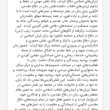
ارزش‌هاي اسلامي دفاع کردند، بلکه نقش مهمي در حفظ و
تداوم ارزش‌هاي انقلاب داشتندنقش زنان در دفاع مقدس،
الگويي براي زنان در ساير عرصه‌ها و نسل‌هاي آينده است تا با
تکيه بر ايمان و اراده قوي، در همه زمينه‌ها موفق باشندزنان
نه‌تنها به‌عنوان پرستار، مادر، همسر و خواهرِ رزمندگان، بلکه به
صورت مستقيم در صحنه‌هاي دفاعي نقش آفريني کردند. اين
مشارکت، برگرفته از الگوهاي اسلامي مانند حضرت زينب (س)
در دفاع از اسلام و حماسه عاشورا بود.زنان ايران اسلامي در
دوران دفاع مقدس، با ايثار و فداکاري، نقش محوري و
انکارناپذيري در پيروزي اين حماسه بزرگ ايفا کردند. حضور زنان
در پشت جبهه و در خط مقدم، به اشکال مختلف، از جمله
پشتيباني، خدمات رساني و حتي امدادگري، نقشي کليدي در
تقويت روحيه رزمندگان و تداوم جنگ داشت. زنان با
فعاليت‌هاي خود در مساجد، حسينيه‌ها، مدارس و ديگر مراکز،
به جمع‌آوري کمک‌هاي مردمي و تهيه ملزومات جنگ پرداختند و
با تلاش‌هاي خستگي‌ناپذير خود، روحيه جهاد و مقاومت را در
جامعه زنده نگه داشتند. اين نقش‌آفريني‌ها نشان داد که زنان،
نه تنها در خانه و خانواده، بلکه در جامعه نيز نقش اساسي در
حفظ ارزش‌ها و آرمان‌هاي انقلاب اسلامي دارند. به تعبير مقام
معظم رهبري، زنان در دفاع مقدس، با ايثار و فداکاري خود،
تاريخ‌ساز شدند و با حضور فعال خود در تمام عرصه‌هاي دفاع
مقدس، الگويي از ايستادگي و مقاومت را به نسل‌هاي بعد
منتقل کردند.زنان با ايجاد فضايي آرام و اميدبخش در خانه، به