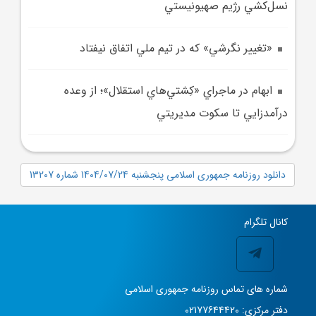
نسل‌کشي رژيم صهيونيستي
«تغيير نگرشي» که در تيم ملي اتفاق نيفتاد
ابهام در ماجراي «کِشتي‌هاي استقلال»؛ از وعده
درآمدزايي تا سکوت مديريتي
دانلود روزنامه جمهوری اسلامی پنجشنبه 1404/07/24 شماره 13207
کانال تلگرام
شماره های تماس روزنامه جمهوری اسلامی
دفتر مرکزی: 02177644420