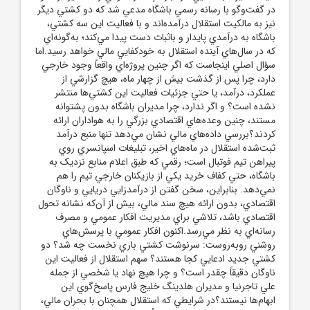
در گفت‌و‌گو با رسانه رسمي باشگاه مدعي شد که دو کشتي ديگر
نيز به مالکيت استقلال درآمده‌اند و با فعاليت اين سه کشتي،
باشگاه به درآمدي پايدار و باثبات دست پيدا مي‌کند؛ به‌گونه‌اي
که در سال‌هاي آينده استقلال به خودکفايي مالي خواهد رسيد.اما
سؤال اصلي اينجاست که اگر چنين پروژه‌اي واقعاً وجود خارجي
دارد، چرا پس از گذشت بيش از چهار ماه، هيچ گزارشي از
عملکرد، درآمد، يا حتي جزئيات فعاليت اين کشتي‌ها منتشر
نشده است؟ و اگر ندارد، چرا مديران باشگاه بدون پشتوانه
مستند، چنين وعده‌هاي اقتصادي بزرگي را به هواداران ارائه
کردند؟بررسي داده‌هاي مالي نشان مي‌دهد تنها منبع درآمد
ثبت‌شده استقلال در ماه‌هاي اخير، تبليغات اسپانسري روي
پيراهن تيم فوتبال است؛ رقمي که طبق اعلام منابع نزديک به
باشگاه، حتي کفاف خريد يکي از بازيکنان خارجي تيم را هم
نمي‌دهد. بنابراين، سخن گفتن از درآمدزايي دريايي و ناوگان
اقتصادي، بدون ارائه هيچ سند مالي، بيش از آن‌که نشانه تحول
اقتصادي باشد، تلاشي براي مديريت افکار عمومي و مصرف
رسانه‌اي به نظر مي‌رسد.اکنون افکار عمومي با پرسش‌هاي
روشني روبه‌روست: سرنوشت کشتي باري نخست چه شد؟ دو
کشتي جديد ادعايي کجا هستند؟ سهم استقلال از فعاليت اين
ناوگان دقيقاً چقدر است؟ و چرا هيچ نهاد يا شخصي از جمله
علي تاجرنيا و مديران هلدينگ خليج فارس پاسخ‌گوي اين
ابهام‌ها نيستند؟در شرايطي که استقلال همچنان با بحران مالي،