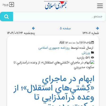
ورود
صفحه 5
شماره 13207
پنجشنبه 1404/07/24
10/16/2025 12:00:00 AM
ارسال شده توسط
روزنامه جمهوری اسلامی
ورزش
521 بازدید
ابهام در ماجراي
«کِشتي‌هاي استقلال»؛ از
وعده درآمدزايي تا