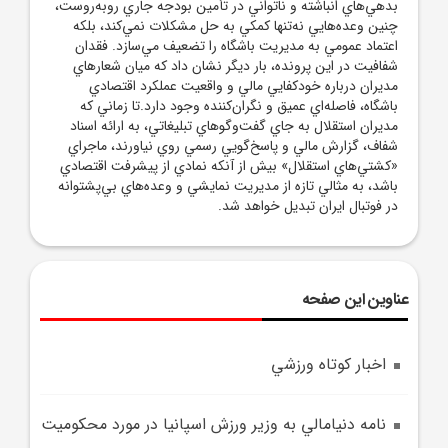
بدهي‌هاي انباشته و ناتواني در تأمين بودجه جاري روبه‌روست،
چنين وعده‌هايي نه‌تنها کمکي به حل مشکلات نمي‌کند، بلکه
اعتماد عمومي به مديريت باشگاه را تضعيف مي‌سازد. فقدان
شفافيت در اين پرونده، بار ديگر نشان داد که ميان شعار‌هاي
مديران درباره خودکفايي مالي و واقعيت عملکرد اقتصادي
باشگاه، فاصله‌اي عميق و نگران‌کننده وجود دارد.تا زماني که
مديران استقلال به جاي گفت‌و‌گو‌هاي تبليغاتي، به ارائه اسناد
شفاف، گزارش مالي و پاسخ‌گويي رسمي روي نياورند، ماجراي
«کشتي‌هاي استقلال» بيش از آنکه نمادي از پيشرفت اقتصادي
باشد، به مثالي تازه از مديريت نمايشي و وعده‌هاي بي‌پشتوانه
در فوتبال ايران تبديل خواهد شد.
عناوین این صفحه
اخبار کوتاه ورزشي
نامه دنيامالي به وزير ورزش اسپانيا در مورد محکوميت