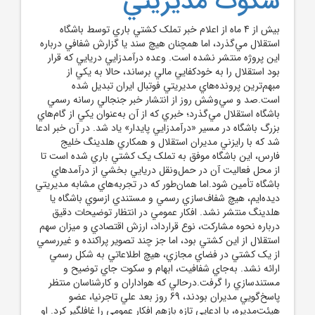
سکوت مديريتي
بيش از 4 ماه از اعلام خبر تملک کشتي باري توسط باشگاه
استقلال مي‌گذرد، اما همچنان هيچ سند يا گزارش شفافي درباره
اين پروژه منتشر نشده است. وعده درآمدزايي دريايي که قرار
بود استقلال را به خودکفايي مالي برساند، حالا به يکي از
مبهم‌ترين پرونده‌هاي مديريتي فوتبال ايران تبديل شده
است.صد و سي‌وشش روز از انتشار خبر جنجالي رسانه رسمي
باشگاه استقلال مي‌گذرد؛ خبري که از آن به‌عنوان يکي از گام‌هاي
بزرگ باشگاه در مسير «درآمدزايي پايدار» ياد شد. در آن خبر ادعا
شد که با رايزني مديران استقلال و همکاري هلدينگ خليج
فارس، اين باشگاه موفق به تملک يک کشتي باري شده است تا
از محل فعاليت آن در حمل‌ونقل دريايي بخشي از درآمد‌هاي
باشگاه تأمين شود.اما همان‌طور که در تجربه‌هاي مشابه مديريتي
ديده‌ايم، هيچ شفاف‌سازي رسمي و مستندي ازسوي باشگاه يا
هلدينگ منتشر نشد. افکار عمومي در انتظار توضيحات دقيق
درباره نحوه مشارکت، نوع قرارداد، ارزش اقتصادي و ميزان سهم
استقلال از اين کشتي بود، اما جز چند تصوير پراکنده و غيررسمي
از يک کشتي در فضاي مجازي، هيچ اطلاعاتي به شکل رسمي
ارائه نشد. به‌جاي شفافيت، ابهام و سکوت جاي توضيح و
مستندسازي را گرفت.درحالي که هواداران و کارشناسان منتظر
پاسخ‌گويي مديران بودند، 69 روز بعد علي تاجرنيا، عضو
هيئت‌مديره، با ادعايي تازه بازهم افکار عمومي را غافلگير کرد. او