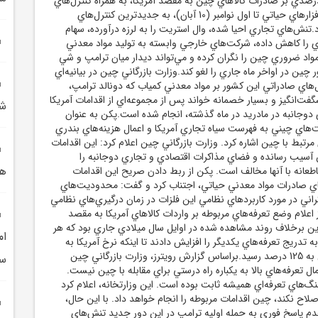
رفه‌هاي اضافي 100 درصدي بر صادرات کالاهاي چين به مقصد آمريکا، به همراه کنترل‌هاي
صادراتي جديد بر نرم‌افزارهاي حياتي تا اول نوامبر (10 آبان)، به جديدترين کنترل‌هاي
تنش‌هاي تجاري احيا شده، وال استريت را به لرزه درآورده، سهام
 را کاهش داده، شرکت‌هاي خارجي وابسته به توليد مواد معدني
واد ضروري چين را نگران کرده و مي‌تواند ديدار ميان ترامپ و شي
چين در اواخر ماه جاري را لغو کند.وزارت بازرگاني چين در بيانيه‌اي
ل‌هاي صادراتي اين کشور بر مواد معدني کمياب که دونالد ترامپ،
گفت‌انگيز و بسيار خصمانه خواند پس از مجموعه‌اي از اقدامات آمريکا
شه
 دوجانبه در مادريد در ماه گذشته، انجام شده است.پکن به عنوان
ت‌هاي چيني به فهرست سياه تجاري آمريکا و اعمال هزينه‌هاي بندري
رتبط با چين اشاره کرد. وزارت بازرگاني چين اعلام کرد: اين اقدامات
آسيب رسانده و فضاي مذاکرات اقتصادي و تجاري دوجانبه را
هم
عانه با آنها مخالف است. پکن از ربط دادن صريح اين اقدامات
اي صادرات مواد معدني حياتي، اجتناب کرد و گفت: محدوديت‌هاي
راني در مورد کاربردهاي نظامي اين فلزات در زمان درگيري‌هاي نظامي
علام وضع تعرفه‌هاي مربوطه بر واردات کالاهاي آمريکا به مقصد
ن برخلاف روند مشاهده شده در اوايل سال ميلادي جاري بود که هر
ام
 تدريج تعرفه‌هاي يکديگر را افزايش دادند تا اينکه نرخ آمريکا به
145 درصد و نرخ چين به 125 درصد رسيد.براساس گزارش رويترز، وزارت بازرگاني چين
سا
مال تعرفه‌هاي بالا به يکباره راه درستي براي مقابله با چين نيست.
‌هاي تعرفه‌اي هميشه ثابت بوده است. اين وزارتخانه، اعلام کرد
صلاح نکند، چين اقدامات مربوطه را انجام خواهد داد. با اين حال،
م پاسخ فوري به حمله اوليه ترامپ در اين دور جديد تنش‌هاي