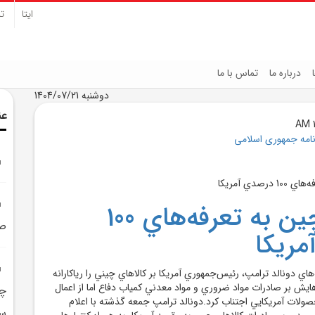
ایتا
تل
درباره ما
تماس با ما
دوشنبه 1404/07/21
عن
نامه جمهوری اسلامی
واکنش چين به تعرفه‌هاي 100
صد
ريکا
ي دونالد ترامپ، رئيس‌جمهوري آمريکا بر کالاهاي چيني را رياکارانه
ايش بر صادرات مواد ضروري و مواد معدني کمياب دفاع اما از اعمال
چا
ولات آمريکايي اجتناب کرد.دونالد ترامپ جمعه گذشته با اعلام
سر