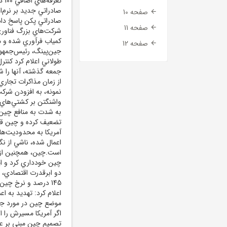
تع
صفحه 10
صادراتي پکن پاسخ داد.
صفحه 11
شرکت‌هاي بزرگ فناوري
کمياب فرآوري شده و م
صفحه 12
جين‌پينگ، رئيس‌جمهور 
طولاني اعلام کرد کنتر
جمعه گذشته، آنها را ش
از زمان مذاکرات تجاري
نمونه، به افزودن شرک
واشنگتن بر کشتي‌هاي م
به شدت به منافع چين 
تضعيف کرده و چين قاط
آمريکا به محدوديت‌ه
اعمال شده، ناشي از نگ
است.چين، همچنين از ا
چين خودداري کرد و اي
دو ابرقدرت اقتصادي، به
اعلام کرد: تهديد به اع
موضع چين در مورد جنگ
اگر آمريکا مسيرش را ا
تصميم چين مبني بر عد