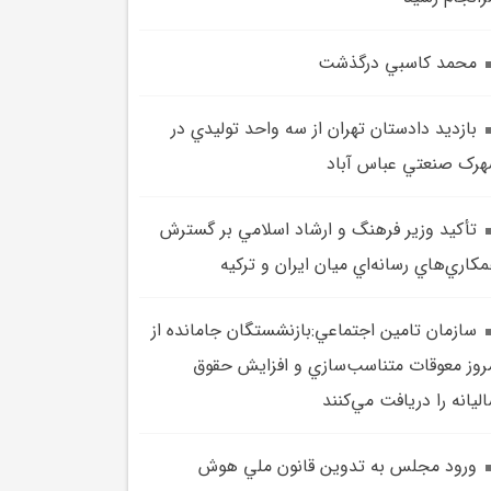
محمد کاسبي درگذشت
بازديد دادستان تهران از سه واحد توليدي در
رک صنعتي عباس آباد
تأکيد وزير فرهنگ و ارشاد اسلامي بر گسترش
کاري‌هاي رسانه‌اي ميان ايران و ترکيه
سازمان تامين اجتماعي:بازنشستگان جامانده از
روز معوقات متناسب‌سازي و افزايش حقوق
ليانه را دريافت مي‌کنند
ورود مجلس به تدوين قانون ملي هوش