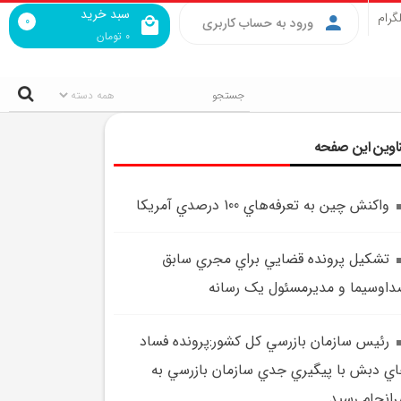
سبد خرید
گرام
0
ورود به حساب کاربری
0
تومان
اوین این صفحه
واکنش چين به تعرفه‌هاي 100 درصدي آمريکا
تشکيل پرونده قضايي براي مجري سابق
اوسيما و مديرمسئول يک رسانه
رئيس سازمان بازرسي کل کشور:پرونده فساد
ي دبش با پيگيري جدي سازمان بازرسي به
انجام رسيد