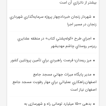
بيشتر از ناترازي آن است
شهردار زنجان خبردادچهار پروژه سرمايه‌گذاري شهرداري
زنجان در مسير اجرا
اجراي طرح «کوله‌پشتي کتاب» در منطقه عشايري
ريزسر روستاي چاشم مهديشهر
مرز ريمدان؛ فرصت راهبردي براي تأمين پروتئين کشور
مدير پايگاه ميراث جهاني مسجد جامع
اصفهان:راهکاري عملياتي براي مهار رطوبت مسجد جامع
اصفهان نياز است
بدهي 1500 ميليارد توماني راه و شهرسازي به