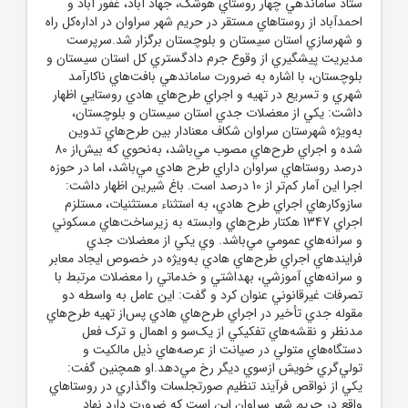
ستاد ساماندهي چهار روستاي هوشک، جهاد آباد، غفور آباد و
احمدآباد از روستاهاي مستقر در حريم شهر سراوان در اداره‌کل راه
و شهرسازي استان سيستان و بلوچستان برگزار شد.سرپرست
مديريت پيشگيري از وقوع جرم دادگستري کل استان سيستان و
بلوچستان، با اشاره به ضرورت ساماندهي بافت‌هاي ناکارآمد
شهري و تسريع در تهيه و اجراي طرح‌هاي هادي روستايي اظهار
داشت: يکي از معضلات جدي استان سيستان و بلوچستان،
به‌ويژه شهرستان سراوان شکاف معنادار بين طرح‌هاي تدوين
شده و اجراي طرح‌هاي مصوب مي‌باشد، به‌نحوي که بيش‌از 80
درصد روستاهاي سراوان داراي طرح هادي مي‌باشد، اما در حوزه
اجرا اين آمار کم‌تر از 10 درصد است. باغ شيرين اظهار داشت:
سازوکارهاي اجراي طرح هادي، به استثناء مستثنيات، مستلزم
اجراي 1347 هکتار طرح‌هاي وابسته به زيرساخت‌هاي مسکوني
و سرانه‌هاي عمومي مي‌باشد. وي يکي از معضلات جدي
فرايندهاي اجراي طرح‌هاي هادي به‌ويژه در خصوص ايجاد معابر
و سرانه‌هاي آموزشي، بهداشتي و خدماتي را معضلات مرتبط با
تصرفات غيرقانوني عنوان کرد و گفت: اين عامل به واسطه دو
مقوله جدي تأخير در اجراي طرح‌هاي هادي پس‌از تهيه طرح‌هاي
مدنظر و نقشه‌هاي تفکيکي از يک‌سو و اهمال و ترک فعل
دستگاه‌هاي متولي در صيانت از عرصه‌هاي ذيل مالکيت و
تولي‌گري خويش ازسوي ديگر رخ مي‌دهد.او همچنين گفت:
يکي از نواقص فرآيند تنظيم صورتجلسات واگذاري در روستاهاي
واقع در حريم شهر سراوان اين است که ضرورت دارد نهاد