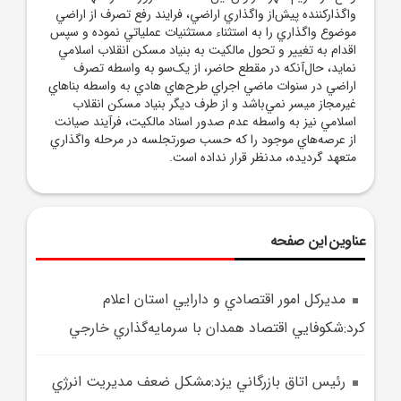
واگذارکننده پيش‌از واگذاري اراضي، فرايند رفع تصرف از اراضي
موضوع واگذاري را به استثناء مستثنيات عملياتي نموده و سپس
اقدام به تغيير و تحول مالکيت به بنياد مسکن انقلاب اسلامي
نمايد، حال‌آنکه در مقطع حاضر، از يک‌سو به واسطه تصرف
اراضي در سنوات ماضي اجراي طرح‌هاي هادي به واسطه بناهاي
غيرمجاز ميسر نمي‌باشد و از طرف ديگر بنياد مسکن انقلاب
اسلامي نيز به واسطه عدم صدور اسناد مالکيت، فرآيند صيانت
از عرصه‌هاي موجود را که حسب صورتجلسه در مرحله واگذاري
متعهد گرديده، مدنظر قرار نداده است.
عناوین این صفحه
مديرکل امور اقتصادي و دارايي استان اعلام
کرد:شکوفايي اقتصاد همدان با سرمايه‌گذاري خارجي
رئيس اتاق بازرگاني يزد:مشکل ضعف مديريت انرژي