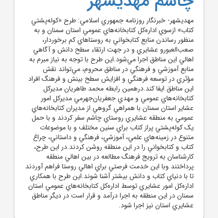
چاشم مهديشهر
مهديشهر- خبرنگار روزنامه جمهوري اسلامي: طرح «کوله‌پشتي
کتاب» ازسوي اداره‌کل کتابخانه‌هاي عمومي استان سمنان و به
منظور رساندن منابع کتابخواني به روستاهاي کم برخوردار،
صعب‌العبورو عشايري و در جهت ارتقاء سطح دانش و آگاهي
اهالي اين مناطق اجرا مي‌شود.اين طرح با توجه به نياز مبرم به
منابع آموزشي و فرهنگي در مناطق محروم، مي‌تواند نقش
مؤثري در توسعه فرهنگي و افزايش سطح بينش و فرهنگ افراد
اين مناطق ايفا کند.درهمين رابطه محمد طاهريان مديرکل
کتابخانه‌هاي عمومي و مهدي جعفريان‌جهرمي مديرکل امور
عشاير استان سمنان با همراهي گروهي از مديران کتابخانه‌هاي
عمومي به منطقه عشايري روستاي چاشم سفر کردند و با حمل
يک کوله‌پشتي پراز کتاب براي سنين مختلف و با موضوعات
متنوع در زمينه‌هاي علمي، آموزشي، فرهنگي و داستاني، چراغ
کتاب و کتابخواني را در اين منطقه روشن کردند.در اين طرح،
کارشناسان به ترويج فرهنگ مطالعه در بين اهالي منطقه
پرداختند وبا اين خدمت فرصتي براي اهالي روستا فراهم آوردند
تا با دنياي کتاب و دانش بيشتر آشنا شوند.اين طرح با همکاري
اداره‌کل امور عشايري توسط اداره‌کل کتابخانه‌هاي عمومي استان
سمنان در اين منطقه به اجرا درآمد و قرار است در ديگر مناطق
عشايري استان نيز اجرا شود.