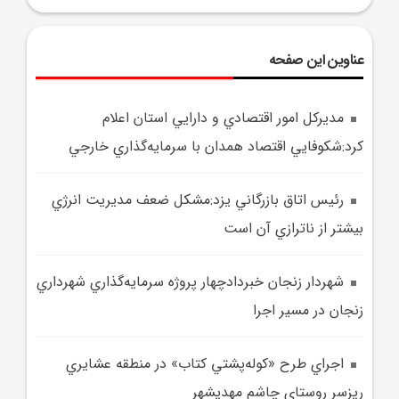
عناوین این صفحه
مديرکل امور اقتصادي و دارايي استان اعلام
کرد:شکوفايي اقتصاد همدان با سرمايه‌گذاري خارجي
رئيس اتاق بازرگاني يزد:مشکل ضعف مديريت انرژي
بيشتر از ناترازي آن است
شهردار زنجان خبردادچهار پروژه سرمايه‌گذاري شهرداري
زنجان در مسير اجرا
اجراي طرح «کوله‌پشتي کتاب» در منطقه عشايري
ريزسر روستاي چاشم مهديشهر