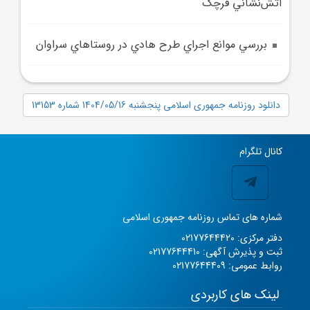
آتش‌نشاني قرچک
بررسي موانع اجراي طرح هادي در روستاهاي سراوان
دانلود روزنامه جمهوری اسلامی پنجشنبه 1404/05/16 شماره 13153
کانال تلگرام
شماره های تماس روزنامه جمهوری اسلامی
دفتر مرکزی: 02177644420
ثبت و پذیرش آگهی: 02177644410
روابط عمومی: 02177644409
لینک های کاربردی