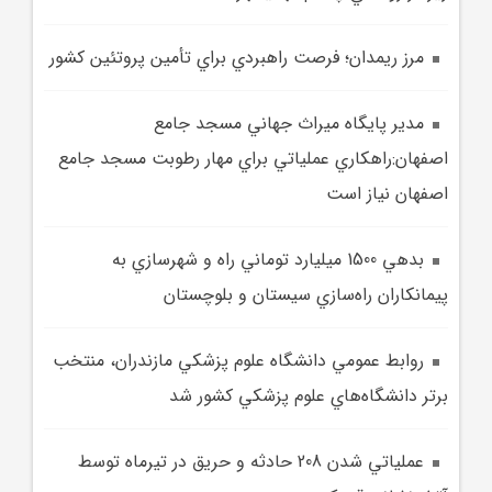
مرز ريمدان؛ فرصت راهبردي براي تأمين پروتئين کشور
مدير پايگاه ميراث جهاني مسجد جامع
اصفهان:راهکاري عملياتي براي مهار رطوبت مسجد جامع
اصفهان نياز است
بدهي 1500 ميليارد توماني راه و شهرسازي به
پيمانکاران راه‌سازي سيستان و بلوچستان
روابط عمومي دانشگاه علوم پزشکي مازندران، منتخب
برتر دانشگاه‌هاي علوم پزشکي کشور شد
عملياتي شدن 208 حادثه و حريق در تيرماه توسط