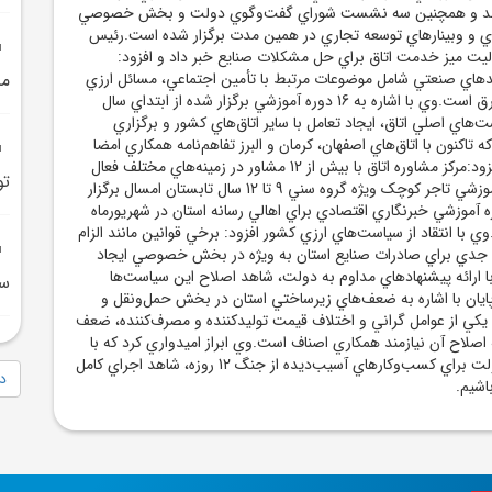
رده‌اند و همچنين سه نشست شوراي گفت‌وگوي دولت و بخش خصوصي
ي و وبينارهاي توسعه تجاري در همين مدت برگزار شده است.رئيس
فعاليت ميز خدمت اتاق براي حل مشکلات صنايع خبر داد و افزود:
دهاي صنعتي شامل موضوعات مرتبط با تأمين اجتماعي، مسائل ارزي
من
و چالش‌هاي ناترازي برق است.وي با اشاره به 16 دوره آموزشي برگزار شده از ابتداي سال
ت‌هاي اصلي اتاق، ايجاد تعامل با ساير اتاق‌هاي کشور و برگزاري
 تاکنون با اتاق‌هاي اصفهان، کرمان و البرز تفاهم‌نامه همکاري امضا
کرده‌ايم.دستمالچيان افزود:مرکز مشاوره اتاق با بيش از 12 مشاور در زمينه‌هاي مختلف فعال
تو
است و دومين دوره آموزشي تاجر کوچک ويژه گروه سني 9 تا 12 سال تابستان امسال برگزار
 آموزشي خبرنگاري اقتصادي براي اهالي رسانه استان در شهريورماه
ي با انتقاد از سياست‌هاي ارزي کشور افزود: برخي قوانين مانند الزام
 جدي براي صادرات صنايع استان به ويژه در بخش خصوصي ايجاد
ا ارائه پيشنهادهاي مداوم به دولت، شاهد اصلاح اين سياست‌ها
سر
پايان با اشاره به ضعف‌هاي زيرساختي استان در بخش حمل‌ونقل و
 يکي از عوامل گراني و اختلاف قيمت توليدکننده و مصرف‌کننده، ضعف
صلاح آن نيازمند همکاري اصناف است.وي ابراز اميدواري کرد که با
ابلاغ بسته حمايتي دولت براي کسب‌وکارهاي آسيب‌ديده از جنگ 12 روزه، شاهد اجراي کامل
دا
باشيم.