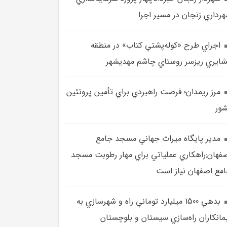
رداري زنجان در مسير اجرا
اجراي طرح «کوله‌پشتي کتاب» در منطقه
ايري ريزسر روستاي چاشم مهديشهر
مرز ريمدان؛ فرصت راهبردي براي تأمين پروتئين
ور
مدير پايگاه ميراث جهاني مسجد جامع
فهان:راهکاري عملياتي براي مهار رطوبت مسجد
مع اصفهان نياز است
بدهي 1500 ميليارد توماني راه و شهرسازي به
مانکاران راه‌سازي سيستان و بلوچستان