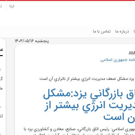
ایتا
تل
درباره ما
تماس با ما
پنجشنبه 1404/05/16
عن
نامه جمهوری اسلامی
کر
خ
ق بازرگاني يزد:مشکل
يت انرژي بيشتر از
آن است
ان
مهوري اسلامي: رئيس اتاق بازرگاني، صنايع، معادن و کشاورزي يزد با
ه ناشي از ناترازي انرژي و سياست‌هاي ارزي کشور بر فعاليت