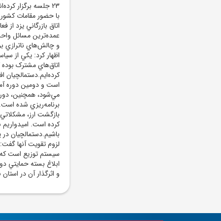
23 جلسه برگزار ک
با حضور مقامات کشور
اتاق بازرگاني يزد از 
عمده‌ترين مسائل واح
اظهار کرد: يکي از سياس
اتاق‌هاي مشترک بوده که
مي‌شود، همچنين، دوره
برنامه‌ريزي شده است.و
بازگشت ارز، مشکلاتي
کرده است. اميدواريم ب
باشيم.دستمالچيان در 
لزوم تقويت آنها گفت:
سيستم توزيع است که ا
و اثرگذار آن در استان 