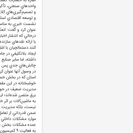
واحدهاي صنعتي، تأکي
و تصميم‌گيري‌هاي کلا
و توسعه اقتصادي استا
نشست خبري به مناسبت ر
عنوان کرد و گفت: انع
درحالي که انتشار اخبا
با ارائه نقدهاي سازند
ايجاد بلاتکليفي در 
داشته، اما ساير صنايع
استان که در بخش خصوص
خوشبختانه در اين مقطع 
مديريت ضعيف در حوزه 
برق متضرر شده‌اند؛ ا
به ماشين‌آلات بر اثر
نيست، بلکه مديريت نا
ضمن قدرداني از تعام
موارد مشکلات داخلي ا
عمده مشکلات بخش صن
به فعاليت 9