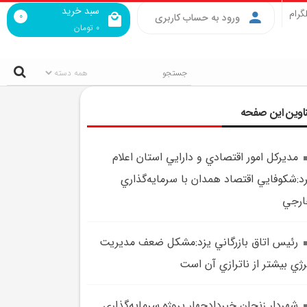
سبد خرید
گرام
0
ورود به حساب کاربری
0
تومان
اوین این صفحه
مديرکل امور اقتصادي و دارايي استان اعلام
د:شکوفايي اقتصاد همدان با سرمايه‌گذاري
ارجي
رئيس اتاق بازرگاني يزد:مشکل ضعف مديريت
رژي بيشتر از ناترازي آن است
شهردار زنجان خبردادچهار پروژه سرمايه‌گذاري