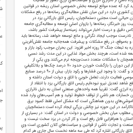
د کرد که عمده موانع توسعه بخش خصوصي استان ريشه در قوانين
شه
ن کشوري دارد در اين ميان نقش مطالبه‌گري رسانه‌ها در رفع مشکلات
ن حياتي است.مجتبي دستمالچيان، رئيس اتاق بازرگاني يزد در
وز خبرنگار، رسانه‌ها را بازوان اصلي توسعه و مطالبه‌گري جامعه
کاس دقيق و درست اخبار مي‌تواند زمينه‌ساز پيشرفت کشور باشد،
ر نادرست موجب ايجاد نگراني و مانع توسعه خواهد شد، رسانه‌ها بايد
عش
ه و به‌موقع، در رفع مشکلات و پيشرفت همه‌جانبه جامعه نقش‌آفريني
کنند.دستمالچيان با اشاره به تبعات جنگ 12 روزه اخير افزود: اين بحران موجب رکود بازار و
جامعه شده است، هرچند بخش مواد غذايي در اين مدت رشد نسبي
 همچنان با مشکلات متعدد دست‌وپنجه نرم مي‌کنند.وي يکي از
کش
چالش‌هاي جدي پس از اين دوران را بازگشت خوردن حدود 70 درصد چک‌ها و بلاتکليفي
در وصول آنها عنوان کرد و گفت: با وجود اين فشارها و رکود بازار، بيش از 90 درصد صنايع
ي فعاليت دارند، تعامل خوبي با اتاق و دولت استان داشته و
شاهد تعديل نيرو نبوده‌ايم.رئيس اتاق بازرگاني يزد با انتقاد از
انرژي گفت: تقريباً همه واحدهاي صنعتي استان به دليل ناترازي
اص
ين خسارات هم ناشي از توقف خطوط توليد و هم آسيب‌هاي وارد شده
جا
 خاموشي‌هاي بدون هماهنگي است که مشکل اصلي فقط کمبود برق
کارآمد در اين حوزه نيز چالش بزرگي ايجاد کرده است.دستمالچيان
ل مطلوب ميان بخش خصوصي و دولت در استان گفت: در بسياري از
ستان با هم‌افزايي قابل رفع است و کار کردن در يزد سخت نيست و
عت و تجارت ناشي از قوانين و سياست‌هاي کلان کشوري است.وي
پي
 کميسيون اتاق بازرگاني اشاره کرد که طي سه ماهه نخست سال جاري هر کدام