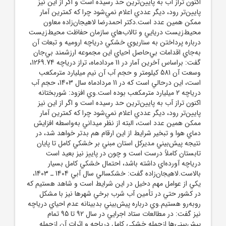
اکنون تراز آب به پايين‌ترين حد رسيده است و اگر از اين نيز
پايين‌تر رود، ديگر عددي اعلام نمي‌شود چرا که کمترين آمار
ممکن همين عدد است.دکتر احمدرضا لاهيجان‌زاده معاون
محيط‌زيست دريايي و تالاب‌هاي سازمان حفاظت محيط‌زيست
درباره پرداختن به سناريوي خشکي درياچه اروميه و تبعات آن
به‌جاي اقدامات بي‌حاصل احياي اين مجموعه ارزشمند بي‌جان
گفت: براساس آخرين آمار در 11 مردادماه، تراز درياچه 1269.74،
وسعت آن 581 کيلومتر و حجم آب آن نيم ميليارد مترمکعب
است، اين درحالي است که در 11 مردادماه سال 1403، حجم آب
درياچه 2 ميليارد مترمکعب بوده است.وي افزود: شوربختانه
اکنون تراز آب به پايين‌ترين حد رسيده است و اگر از اين نيز
پايين‌تر رود، ديگر عددي اعلام نمي‌شود چرا که کمترين آمار
ممکن همين عدد است، البته از نظر ميداني به‌واسطه افزايش
دماي هوا و تبخير شرايط از اين ارقام هم بدتر خواهد شد، در
نتيجه پيش‌بيني مديرکل استان مبني بر خشکي کامل تا پايان
تابستان کاملاً درست است و چون در پاييز نيز بعيد است
درياچه آورده‌اي داشته باشد، احتمال خشکي کامل بسيار
بالاست.لاهيجان‌زاده گفت: خشکسالي سال آبي 1404 ـ 1403،
يکي از عوامل مهم دخيل در اين شرايط است و شاهد هستيم که
در کشور حتي در تأمين آب شرب برخي شهرها نيز با مشکل
روبه‌رو هستيم.وي درباره پيش‌بيني بدبينانه عدم احياي درياچه
نيز گفت: در مطالعات ستاد اجرايي در سال 92 تا 95 تمام
پيش‌بيني‌ها ازجمله خشکي کامل درياچه و اثرات آن ازجمله