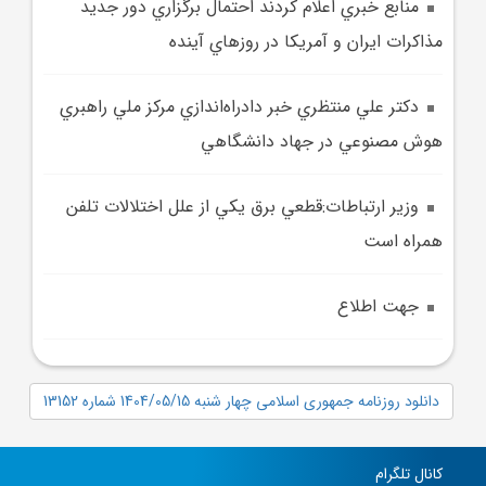
منابع خبري اعلام کردند احتمال برگزاري دور جديد
مذاکرات ايران و آمريکا در روزهاي آينده
دکتر علي منتظري خبر دادراه‌اندازي مرکز ملي راهبري
هوش مصنوعي در جهاد دانشگاهي
وزير ارتباطات:قطعي برق يکي از علل اختلالات تلفن
همراه است
جهت اطلاع
دانلود روزنامه جمهوری اسلامی چهار شنبه 1404/05/15 شماره 13152
کانال تلگرام