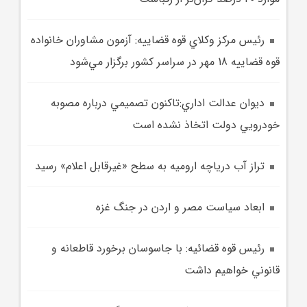
رئيس مرکز وکلاي قوه قضاييه: آزمون مشاوران خانواده
قوه قضاييه 18 مهر در سراسر کشور برگزار مي‌شود
ديوان عدالت اداري:تاکنون تصميمي درباره مصوبه
خودرويي دولت اتخاذ نشده است
تراز آب درياچه اروميه به سطح «غيرقابل اعلام» رسيد
ابعاد سياست مصر و اردن در جنگ غزه
رئيس قوه قضائيه: با جاسوسان برخورد قاطعانه و
قانوني خواهيم داشت