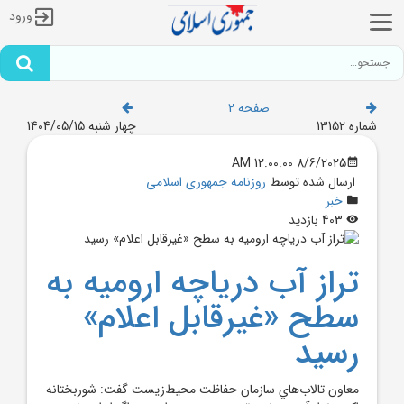
ورود
صفحه 2
شماره 13152
چهار شنبه 1404/05/15
8/6/2025 12:00:00 AM
ارسال شده توسط
روزنامه جمهوری اسلامی
خبر
403 بازدید
تراز آب درياچه اروميه به
سطح «غيرقابل اعلام»
رسيد
معاون تالاب‌هاي سازمان حفاظت محيط‌زيست گفت: شوربختانه