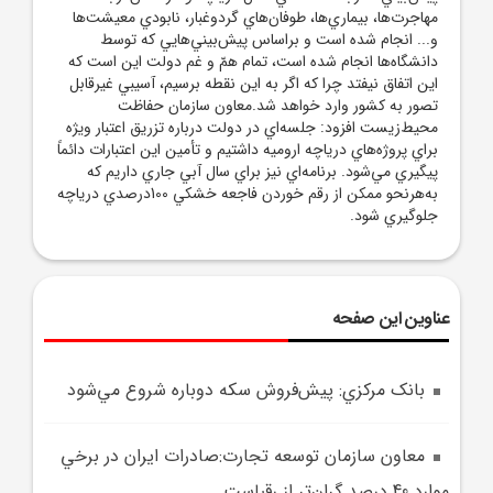
مهاجرت‌ها، بيماري‌ها، طوفان‌هاي گردوغبار، نابودي معيشت‌ها
و... انجام شده است و براساس پيش‌بيني‌هايي که توسط
دانشگاه‌ها انجام شده است، تمام همّ و غم دولت اين است که
اين اتفاق نيفتد چرا که اگر به اين نقطه برسيم، آسيبي غيرقابل
تصور به کشور وارد خواهد شد.معاون سازمان حفاظت
محيط‌زيست افزود: جلسه‌اي در دولت درباره تزريق اعتبار ويژه
براي پروژه‌هاي درياچه اروميه داشتيم و تأمين اين اعتبارات دائماً
پيگيري مي‌شود. برنامه‌اي نيز براي سال آبي جاري داريم که
به‌هرنحو ممکن از رقم خوردن فاجعه خشکي 100درصدي درياچه
جلوگيري شود.
عناوین این صفحه
بانک مرکزي: پيش‌فروش سکه دوباره شروع مي‌شود
معاون سازمان توسعه تجارت:صادرات ايران در برخي
موارد 40 درصد گران‌تر از رقباست