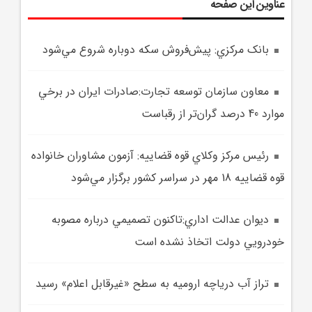
عناوین این صفحه
بانک مرکزي: پيش‌فروش سکه دوباره شروع مي‌شود
معاون سازمان توسعه تجارت:صادرات ايران در برخي
موارد 40 درصد گران‌تر از رقباست
رئيس مرکز وکلاي قوه قضاييه: آزمون مشاوران خانواده
قوه قضاييه 18 مهر در سراسر کشور برگزار مي‌شود
ديوان عدالت اداري:تاکنون تصميمي درباره مصوبه
خودرويي دولت اتخاذ نشده است
تراز آب درياچه اروميه به سطح «غيرقابل اعلام» رسيد