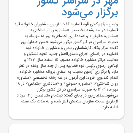
مهر در سراسر کشور
برگزار مي‌شود
رئيس مرکز وکلاي قوه قضاييه گفت: آزمون مشاوران خانواده قوه
قضاييه در سه رشته تخصصي «مشاوره روان شناختي»،
«مشاوره حقوقي» و «مددکاري اجتماعي» روز 18 مهرماه به
صورت سراسري در کل کشور برگزار مي‌شود.حسن عبدليان‌پور
گفت: مرکز وکلا، کارشناسان رسمي و مشاوران خانواده قوه
قضاييه در راستاي اجراي دستورالعمل جديد نحوه تشکيل و
فعاليت مراکز مشاوره خانواده مصوب 15 اسفند سال 1403 و
ابلاغي ازسوي رئيس قوه قضاييه پس از چند سال وقفه در نظر
دارد با برگزاري آزمون نسبت به اعطاي پروانه مشاوره خانواده
اقدام کند.وي افزود: اين آزمون در سه رشته تخصصي «مشاوره
روان شناختي»، «مشاوره حقوقي» و «مددکاري اجتماعي» در 18
مهر ماه 1404 به صورت سراسري در کل کشور برگزار
مي‌شود.عبدليان‌پور در پايان گفت: ثبت‌نام متقاضيان از 14 مرداد
از طريق سايت سازمان سنجش آغاز شده و به مدت يک هفته
ادامه دارد.