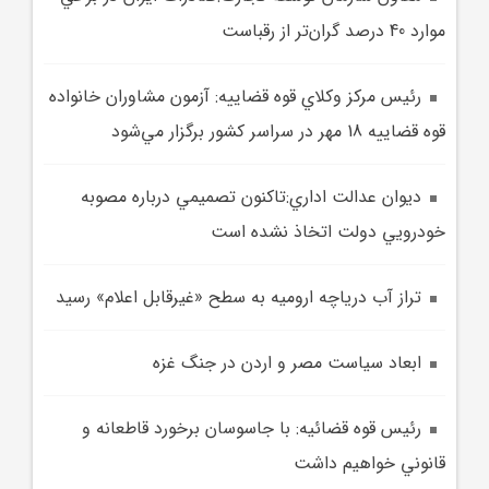
موارد 40 درصد گران‌تر از رقباست
رئيس مرکز وکلاي قوه قضاييه: آزمون مشاوران خانواده
قوه قضاييه 18 مهر در سراسر کشور برگزار مي‌شود
ديوان عدالت اداري:تاکنون تصميمي درباره مصوبه
خودرويي دولت اتخاذ نشده است
تراز آب درياچه اروميه به سطح «غيرقابل اعلام» رسيد
ابعاد سياست مصر و اردن در جنگ غزه
رئيس قوه قضائيه: با جاسوسان برخورد قاطعانه و
قانوني خواهيم داشت