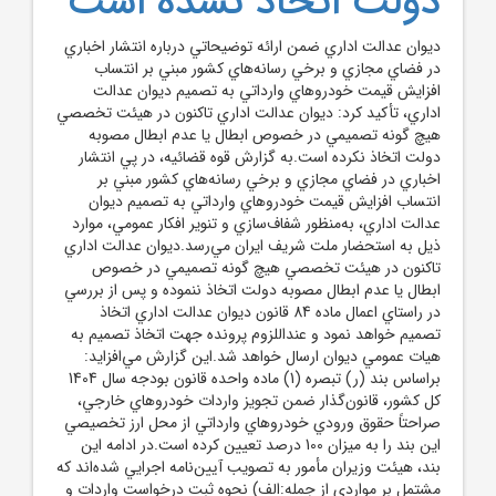
دولت اتخاذ نشده است
ديوان عدالت اداري ضمن ارائه توضيحاتي درباره انتشار اخباري
در فضاي مجازي و برخي رسانه‌هاي کشور مبني بر انتساب
افزايش قيمت خودروهاي وارداتي به تصميم ديوان عدالت
اداري، تأکيد کرد: ديوان عدالت اداري تاکنون در هيئت تخصصي
هيچ گونه تصميمي در خصوص ابطال يا عدم ابطال مصوبه
دولت اتخاذ نکرده است.به گزارش قوه قضائيه، در پي انتشار
اخباري در فضاي مجازي و برخي رسانه‌هاي کشور مبني بر
انتساب افزايش قيمت خودروهاي وارداتي به تصميم ديوان
عدالت اداري، به‌منظور شفاف‌سازي و تنوير افکار عمومي، موارد
ذيل به استحضار ملت شريف ايران مي‌رسد.ديوان عدالت اداري
تاکنون در هيئت تخصصي هيچ گونه تصميمي در خصوص
ابطال يا عدم ابطال مصوبه دولت اتخاذ ننموده و پس از بررسي
در راستاي اعمال ماده 84 قانون ديوان عدالت اداري اتخاذ
تصميم خواهد نمود و عنداللزوم پرونده جهت اتخاذ تصميم به
هيات عمومي ديوان ارسال خواهد شد.اين گزارش مي‌افزايد:
براساس بند (ر) تبصره (1) ماده واحده قانون بودجه سال 1404
کل کشور، قانون‌گذار ضمن تجويز واردات خودروهاي خارجي،
صراحتاً حقوق ورودي خودروهاي وارداتي از محل ارز تخصيصي
اين بند را به ميزان 100 درصد تعيين کرده است.در ادامه اين
بند، هيئت وزيران مأمور به تصويب آيين‌نامه اجرايي شده‌اند که
مشتمل بر مواردي از جمله:الف) نحوه ثبت درخواست واردات و