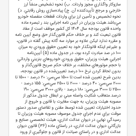
سازوکار واگذاري مجوز واردات. ب) نحوه تشخيص منشأ ارز
خارجي و مرجع تأييد‌کننده آن. ج) پياده‌سازي روش رقابتي. د)
نحوه تخصيص و تأمين ارز براي واردات قطعات منفصله خودرو
مي‌باشد.هيئت وزيران در آيين نامه اجرايي بند ر تبصره ماده
واحده قانون بودجه سال 1404 کل کشور موظف است از مفاد
قانون تبعيت کند و بر خلاف حکم قانون‌گذار حق وضع آيين نامه
و مقرره ندارد ليکن علاوه بر موارد سه گانه پيش گفته در قانون،
و عليرغم اينکه قانونگذار خود به تعيين حقوق ورودي به ميزان
100 در صد مبادرت کرده بود، در جدول ماده (5) آيين‌نامه
اجرايي هيئت وزيران، حقوق ورودي خودروهاي بنزيني وارداتي
با حجم موتورهاي مختلف، بر خلاف حکم صريح قانون‌گذار و
بدون لحاظ کردن نرخ 100 درصد تعيين‌شده در قانون بودجه،
بدين شرح تعيين شده است:تا 1500 سي‌سي: 20 درصد - 1500 تا
2000 سي‌سي: 40 درصد - 2000 تا 2500 سي‌سي: 155 درصد -
2500 تا 3000 سي‌سي: 180 درصد - بالاي 3000 سي‌سي: 190
درصد.متعاقب شکايت واصله مبني بر ابطال جدول مذکور از
مصوبه هيئت وزيران، به جهت مغايرت با قانون و خروج از
حدود اختيارات تعيين شده توسط مقنن و تقاضاي صدور دستور
موقت براي عدم اجراي جدول موصوف مصوبه هيئت وزيران تا
رسيدگي نهايي در ديوان عدالت اداري، هيئت تخصصي صنايع و
بازرگاني ديوان عدالت اداري، در راستاي ماده (36) قانون ديوان
عدالت اداري و در راستاي صيانت از قانون و جلوگيري از ورود