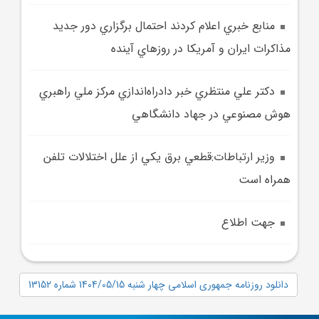
منابع خبري اعلام کردند احتمال برگزاري دور جديد
مذاکرات ايران و آمريکا در روزهاي آينده
دکتر علي منتظري خبر دادراه‌اندازي مرکز ملي راهبري
هوش مصنوعي در جهاد دانشگاهي
وزير ارتباطات:قطعي برق يکي از علل اختلالات تلفن
همراه است
جهت اطلاع
دانلود روزنامه جمهوری اسلامی چهار شنبه 1404/05/15 شماره 13152