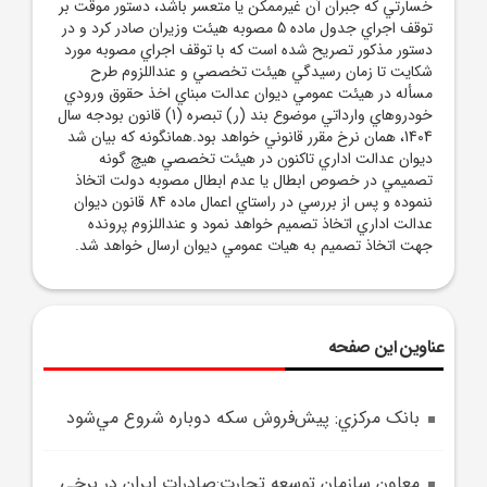
خسارتي که جبران آن غيرممکن يا متعسر باشد، دستور موقت بر
توقف اجراي جدول ماده 5 مصوبه هيئت وزيران صادر کرد و در
دستور مذکور تصريح شده است که با توقف اجراي مصوبه مورد
شکايت تا زمان رسيدگي هيئت تخصصي و عنداللزوم طرح
مسأله در هيئت عمومي ديوان عدالت مبناي اخذ حقوق ورودي
خودروهاي وارداتي موضوع بند (ر) تبصره (1) قانون بودجه سال
1404، همان نرخ مقرر قانوني خواهد بود.همانگونه که بيان شد
ديوان عدالت اداري تاکنون در هيئت تخصصي هيچ گونه
تصميمي در خصوص ابطال يا عدم ابطال مصوبه دولت اتخاذ
ننموده و پس از بررسي در راستاي اعمال ماده 84 قانون ديوان
عدالت اداري اتخاذ تصميم خواهد نمود و عنداللزوم پرونده
جهت اتخاذ تصميم به هيات عمومي ديوان ارسال خواهد شد.
عناوین این صفحه
بانک مرکزي: پيش‌فروش سکه دوباره شروع مي‌شود
معاون سازمان توسعه تجارت:صادرات ايران در برخي