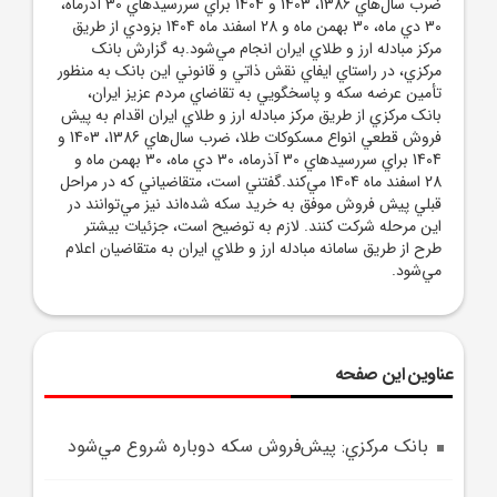
ضرب سال‌هاي 1386، 1403 و 1404 براي سررسيدهاي 30 آذرماه،
30 دي ماه، 30 بهمن ماه و 28 اسفند ماه 1404 بزودي از طريق
مرکز مبادله ارز و طلاي ايران انجام مي‌شود.به گزارش بانک
مرکزي، در راستاي ايفاي نقش ذاتي و قانوني اين بانک به منظور
تأمين عرضه سکه و پاسخگويي به تقاضاي مردم عزيز ايران،
بانک مرکزي از طريق مرکز مبادله ارز و طلاي ايران اقدام به پيش
فروش قطعي انواع مسکوکات طلا، ضرب سال‌هاي 1386، 1403 و
1404 براي سررسيدهاي 30 آذرماه، 30 دي ماه، 30 بهمن ماه و
28 اسفند ماه 1404 مي‌کند.گفتني است، متقاضياني که در مراحل
قبلي پيش فروش موفق به خريد سکه شده‌اند نيز مي‌توانند در
اين مرحله شرکت کنند. لازم به توضيح است، جزئيات بيشتر
طرح از طريق سامانه مبادله ارز و طلاي ايران به متقاضيان اعلام
مي‌شود.
عناوین این صفحه
بانک مرکزي: پيش‌فروش سکه دوباره شروع مي‌شود