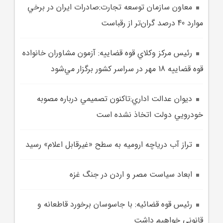
معاون سازمان توسعه تجارت:صادرات ايران در برخي
موارد 40 درصد گران‌تر از رقباست
رئيس مرکز وکلاي قوه قضاييه: آزمون مشاوران خانواده
قوه قضاييه 18 مهر در سراسر کشور برگزار مي‌شود
ديوان عدالت اداري:تاکنون تصميمي درباره مصوبه
خودرويي دولت اتخاذ نشده است
تراز آب درياچه اروميه به سطح «غيرقابل اعلام» رسيد
ابعاد سياست مصر و اردن در جنگ غزه
رئيس قوه قضائيه: با جاسوسان برخورد قاطعانه و
قانوني خواهيم داشت