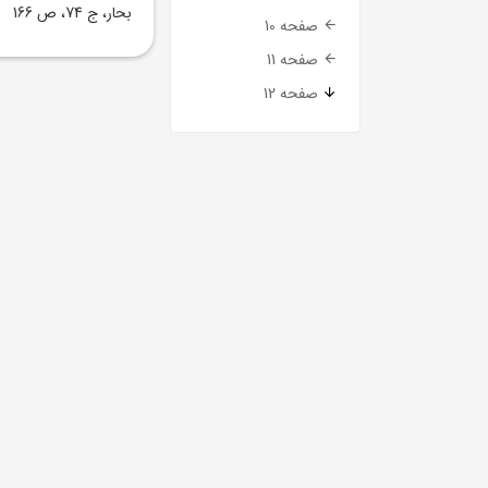
بحار، ج 74، ص 166
صفحه 10
صفحه 11
صفحه 12