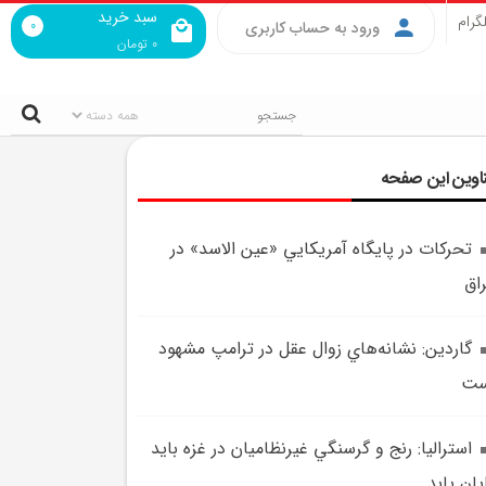
سبد خرید
گرام
0
ورود به حساب کاربری
0
تومان
اوین این صفحه
تحرکات در پايگاه آمريکايي «عين الاسد» در
اق
گاردين: نشانه‌هاي زوال عقل در ترامپ مشهود
ست
استراليا: رنج و گرسنگي غيرنظاميان در غزه بايد
يان يابد