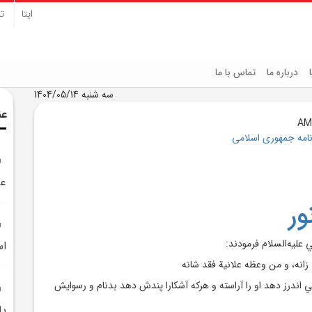
ایتا
تل
درباره ما
تماس با ما
سه شنبه 1404/05/14
عن
نامه جمهوری اسلامی
عر
ر
عليه‌السلام فرمودند:
ا
 زانه، و من وعظه علانية فقد شانه
اني اندرز دهد او را آراسته و هرکه آشکارا پندش دهد بدنام و رسوايش
پا