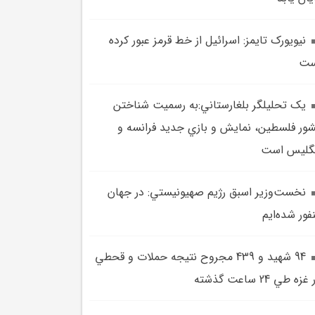
نيويورک تايمز: اسرائيل از خط قرمز عبور کرده
ست
يک تحليلگر بلغارستاني:به رسميت شناختن
ور فلسطين، نمايش و بازي جديد فرانسه و
گليس است
نخست‌وزير اسبق رژيم صهيونيستي: در جهان
فور شده‌ايم
94 شهيد و 439 مجروح نتيجه حملات و قحطي
غزه طي 24 ساعت گذشته