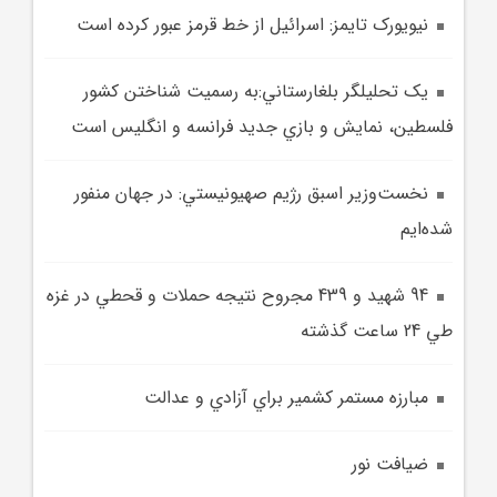
نيويورک تايمز: اسرائيل از خط قرمز عبور کرده است
يک تحليلگر بلغارستاني:به رسميت شناختن کشور
فلسطين، نمايش و بازي جديد فرانسه و انگليس است
نخست‌وزير اسبق رژيم صهيونيستي: در جهان منفور
شده‌ايم
94 شهيد و 439 مجروح نتيجه حملات و قحطي در غزه
طي 24 ساعت گذشته
مبارزه مستمر کشمير براي آزادي و عدالت
ضيافت نور