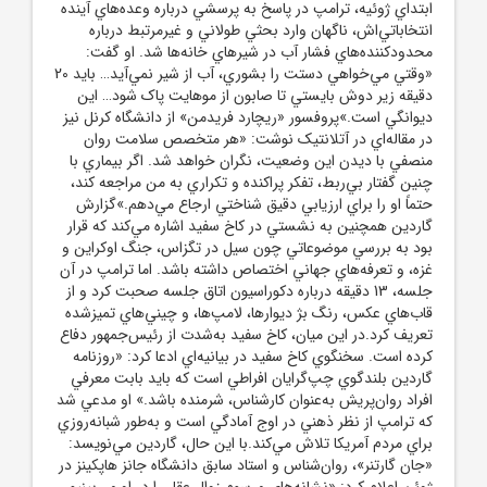
ابتداي ژوئيه، ترامپ در پاسخ به پرسشي درباره وعده‌هاي آينده
انتخاباتي‌اش، ناگهان وارد بحثي طولاني و غيرمرتبط درباره
محدودکننده‌هاي فشار آب در شيرهاي خانه‌ها شد. او گفت:
«وقتي مي‌خواهي دستت را بشوري، آب از شير نمي‌آيد… بايد 20
دقيقه زير دوش بايستي تا صابون از موهايت پاک شود… اين
ديوانگي است.»پروفسور «ريچارد فريدمن» از دانشگاه کرنل نيز
در مقاله‌اي در آتلانتيک نوشت: «هر متخصص سلامت روان
منصفي با ديدن اين وضعيت، نگران خواهد شد. اگر بيماري با
چنين گفتار بي‌ربط، تفکر پراکنده و تکراري به من مراجعه کند،
حتماً او را براي ارزيابي دقيق شناختي ارجاع مي‌دهم.»گزارش
گاردين همچنين به نشستي در کاخ سفيد اشاره مي‌کند که قرار
بود به بررسي موضوعاتي چون سيل در تگزاس، جنگ اوکراين و
غزه، و تعرفه‌هاي جهاني اختصاص داشته باشد. اما ترامپ در آن
جلسه، 13 دقيقه درباره دکوراسيون اتاق جلسه صحبت کرد و از
قاب‌هاي عکس، رنگ بژ ديوارها، لامپ‌ها، و چيني‌هاي تميزشده
تعريف کرد.در اين ميان، کاخ سفيد به‌شدت از رئيس‌جمهور دفاع
کرده است. سخنگوي کاخ سفيد در بيانيه‌اي ادعا کرد: «روزنامه
گاردين بلندگوي چپ‌گرايان افراطي است که بايد بابت معرفي
افراد روان‌پريش به‌عنوان کارشناس، شرمنده باشد.» او مدعي شد
که ترامپ از نظر ذهني در اوج آمادگي است و به‌طور شبانه‌روزي
براي مردم آمريکا تلاش مي‌کند.با اين حال، گاردين مي‌نويسد:
«جان گارتنر»، روان‌شناس و استاد سابق دانشگاه جانز هاپکينز در
ژوئن اعلام کرد: «نشانه‌هاي مرسوم زوال عقل را در او مي‌بينيم.