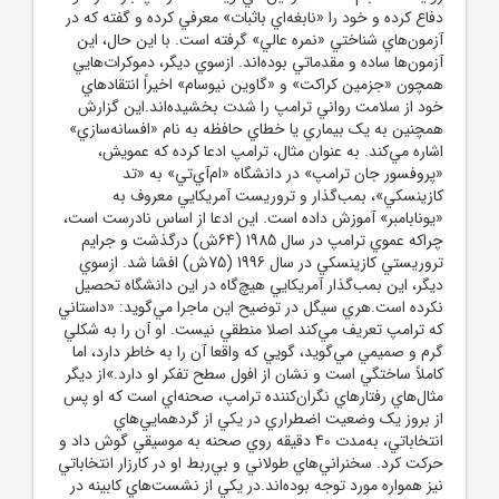
دفاع کرده و خود را «نابغه‌اي باثبات» معرفي کرده و گفته که در
آزمون‌هاي شناختي «نمره عالي» گرفته است. با اين حال، اين
آزمون‌ها ساده و مقدماتي بوده‌اند. ازسوي ديگر، دموکرات‌هايي
همچون «جزمين کراکت» و «گاوين نيوسام» اخيراً انتقادهاي
خود از سلامت رواني ترامپ را شدت بخشيده‌اند.اين گزارش
همچنين به يک بيماري يا خطاي حافظه به نام «افسانه‌سازي»
اشاره مي‌کند. به عنوان مثال، ترامپ ادعا کرده که عمويش،
«پروفسور جان ترامپ» در دانشگاه «ام‌آي‌تي» به «تد
کازينسکي»، بمب‌گذار و تروريست آمريکايي معروف به
«يونابامبر» آموزش داده است. اين ادعا از اساس نادرست است،
چراکه عموي ترامپ در سال 1985 (64ش) درگذشت و جرايم
تروريستي کازينسکي در سال 1996 (75ش) افشا شد. ازسوي
ديگر، اين بمب‌گذار آمريکايي هيچ‌گاه در اين دانشگاه تحصيل
نکرده است.هري سيگل در توضيح اين ماجرا مي‌گويد: «داستاني
که ترامپ تعريف مي‌کند اصلا منطقي نيست. او آن را به شکلي
گرم و صميمي مي‌گويد، گويي که واقعا آن را به خاطر دارد، اما
کاملاً ساختگي است و نشان از افول سطح تفکر او دارد.»از ديگر
مثال‌هاي رفتارهاي نگران‌کننده ترامپ، صحنه‌اي است که او پس
از بروز يک وضعيت اضطراري در يکي از گردهمايي‌هاي
انتخاباتي، به‌مدت 40 دقيقه روي صحنه به موسيقي گوش داد و
حرکت کرد. سخنراني‌هاي طولاني و بي‌ربط او در کارزار انتخاباتي
نيز همواره مورد توجه بوده‌اند.در يکي از نشست‌هاي کابينه در