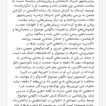
رئيس‌جمهور آمريکا، کارشناسان و روان‌پزشکان برجسته نسبت به
سلامت شناختي وي هشدار داده و وضعيت او را «نگران‌کننده»
توصيف کرده‌اند.به گزارش ايسنا، يک رسانه انگليسي در گزارشي
مفصل به بررسي رفتارهاي اخير «دونالد ترامپ» رئيس‌جمهور
ايالات متحده پرداخته و بار ديگر پرسش‌هايي درباره سلامت
رواني او مطرح کرده است؛ پرسش‌هايي که از اظهارات عجيب،
فراموشي‌هاي آشکار، و تغييرات ناگهاني موضوع در سخنراني‌ها و
نشست‌هاي رسمي ترامپ ناشي شده و به‌گفته برخي
کارشناسان، نشانه‌هايي از اختلال شناختي هستند.روزنامه
«گاردين» مي‌نويسد: در ماه‌هاي اخير، ترامپ بارها در
سخنراني‌ها، نشست‌هاي خبري، و گفت‌وگوهاي عمومي دچار
حواس‌پرتي، انحراف از موضوع، و گاه اشتباهات آشکار شده است.
از جمله، در يکي از نشست‌هاي کابينه، او به‌جاي پرداختن به
موضوعات مهم، 15 دقيقه را صرف صحبت درباره دکوراسيون اتاق
کرده است!گاردين به ماجراي سفر اخير ترامپ به بريتانيا اشاره
کرده که در جريان آن، او در ديدار با «اورزولا فون در لاين»
رئيس کميسيون اروپا ناگهان موضوع گفت‌وگو را از مهاجرت به
مخالفت با توربين‌هاي بادي تغيير داد و بي‌وقفه 2 دقيقه درباره
خطرات اين توربين‌ها براي نهنگ‌ها و پرندگان صحبت کرد؛
ادعاهايي که پايه علمي ندارند.به گفته «هري سيگل»، مدرس
ارشد روان‌شناسي در دانشگاه کرنل، تغييرات ناگهاني موضوع
توسط ترامپ نمونه‌اي از «ناتواني در خودتنظيمي و نداشتن يک
روايت منسجم» است.گاردين مي‌نويسد که ترامپ بارها از خود