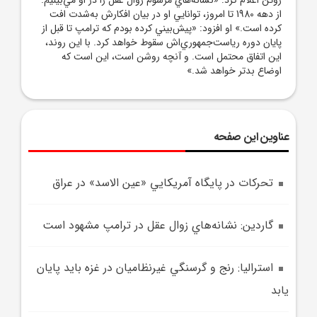
از دهه 1980 تا امروز، توانايي او در بيان افکارش به‌شدت افت
کرده است.» او افزود: «پيش‌بيني کرده بودم که ترامپ تا قبل از
پايان دوره رياست‌جمهوري‌اش سقوط خواهد کرد. با اين روند،
اين اتفاق محتمل است. و آنچه روشن است، اين است که
اوضاع بدتر خواهد شد.»
عناوین این صفحه
تحرکات در پايگاه آمريکايي «عين الاسد» در عراق
گاردين: نشانه‌هاي زوال عقل در ترامپ مشهود است
استراليا: رنج و گرسنگي غيرنظاميان در غزه بايد پايان
يابد