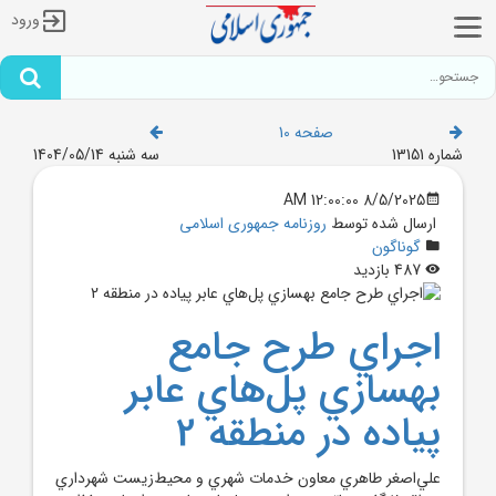
ورود
صفحه 10
شماره 13151
سه شنبه 1404/05/14
8/5/2025 12:00:00 AM
ارسال شده توسط
روزنامه جمهوری اسلامی
گوناگون
487 بازدید
اجراي طرح جامع
بهسازي پل‌هاي عابر
پياده در منطقه 2
علي‌اصغر طاهري معاون خدمات شهري و محيط‌زيست شهرداري