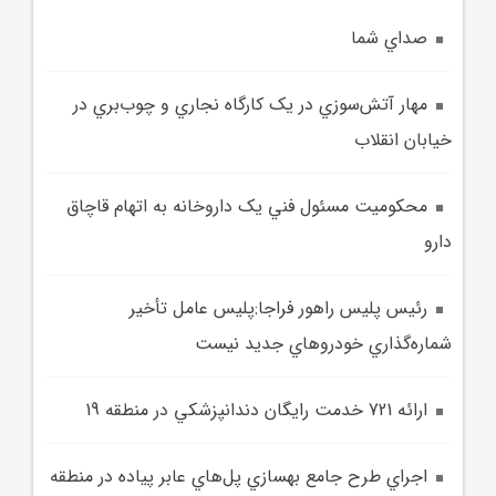
صداي شما
مهار آتش‌سوزي در يک کارگاه نجاري و چوب‌بري در
خيابان انقلاب
محکوميت مسئول فني يک داروخانه به اتهام قاچاق
دارو
رئيس پليس راهور فراجا:پليس عامل تأخير
شماره‌گذاري‌ خودروهاي جديد نيست
ارائه 721 خدمت رايگان دندانپزشکي در منطقه 19
اجراي طرح جامع بهسازي پل‌هاي عابر پياده در منطقه