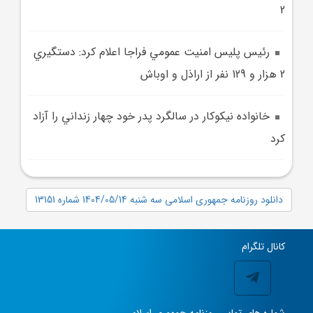
2
رئيس پليس امنيت عمومي فراجا اعلام کرد: دستگيري
2 هزار و 129 نفر از اراذل و اوباش
خانواده نيکوکار در سالگرد پدر خود چهار زنداني را آزاد
کرد
دانلود روزنامه جمهوری اسلامی سه شنبه 1404/05/14 شماره 13151
کانال تلگرام
شماره های تماس روزنامه جمهوری اسلامی