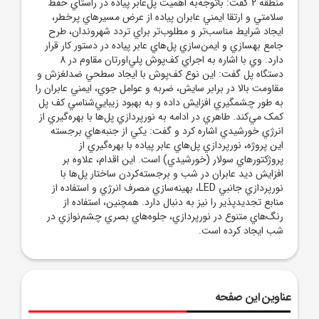
منطقه 2 گفت: باتوجه‌به اهميت پل‌عابر پياده در راستاي حفظ
سلامتي و ارتقا ايمني عابران پياده از عرض مسيرهاي پرخطر،
ايجاد شرايط مناسب‌تر و مطلوب‌تر براي تردد شهروندان، طرح
جامع بهسازي و ايمن‌سازي پل‌هاي عابر پياده در دستور کار قرار
دارد. وي با اشاره به اجراي کف‌پوش پلي‌اورتان مقاوم در 8
دستگاه پل گفت: اين نوع کف‌پوش با ايجاد سطحي ضدلغزش و
مقاومت بالا در برابر سايش، ضربه و عوامل جوي، ايمني عابران را
به طور چشمگيري افزايش داده و به بهبود زيبايي‌شناسي کف پل
کمک مي‌کند. طاهري در ادامه به نورپردازي پل‌ها با بهره‌گيري از
انرژي خورشيدي اشاره کرد و گفت: يکي از جنبه‌هاي برجسته
اين پروژه، نورپردازي پل‌هاي عابر پياده با بهره‌گيري از
پروژکتورهاي سولار (خورشيدي) است. اين اقدام، علاوه بر
افزايش ديد عابران در شب و برجسته‌کردن ساختار پل‌ها با
نورپردازي جانبي LED، بهينه‌سازي مصرف انرژي و استفاده از
منابع تجديدپذير را نيز به دنبال دارد. همچنين، استفاده از
رنگ‌هاي متنوع در نورپردازي، جلوه‌هاي بصري چشم‌نوازي در
شب ايجاد کرده است.
عناوین این صفحه