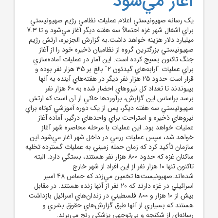
آغاز مي‌شود
يک رسانه صهيونيستي اعلام عمليات نظامي رژيم صهيونيستي
براي اشغال شهر غزه احتمالاً سه هفته ديگر آغاز مي‌شود و تا 7.3
ميليارد دلار هزينه خواهد داشت.به گزارش الجزيره، ارتش رژيم
صهيونيستي بزرگترين گروه از نظاميان ذخيره خود را از آغاز
جنگ تاکنون بسيج کرده است. اين آمار در عمليات آماده‌سازي
براي عمليات "ارابه‌هاي گيدئون 2" بالغ بر 35 هزار نفر بوده و
قرار است حدود 25 هزار نفر ديگر در هفته‌هاي آينده به آنها
بپيوندند تا تعداد کل نيروهاي احضار شده به 60 هزار نفر
برسد.براساس اين گزارش، برآوردها حاکي از آن است که ارتش
صهيونيستي سه هفته ديگر، پس از يک دوره آموزشي کوتاه براي
نيروهاي ذخيره و استراحت براي واحدهاي درگير، آماده آغاز
عمليات خواهد بود. اين عمليات با مرحله محاصره شهر آغاز
خواهد شد، سپس عمليات رزمي در داخل شهر آغاز مي‌شود.اين
سازمان تأکيد کرد که زمان حمله زميني به عمليات گسترده تخليه
ساکنان غزه که حدود 800 هزار نفر هستند، بستگي دارد. البته
تاکنون تنها 10 هزار نفر از اين افراد از شهر خارج
شده‌اند.صهيونيست‌ها تخمين مي‌زند که حماس 48 اسير
اسرائيلي در غزه دارند که 20 نفر از آنها زنده هستند. در مقابل
بيش از 10 هزار و 800 فلسطيني در زندان‌هاي اسرائيل بازداشت
هستند که بسياري از آنها طبق گزارش‌هاي حقوق بشري و
رسانه‌اي از شکنجه و بي‌توجهي پزشکي رنج مي‌برند.