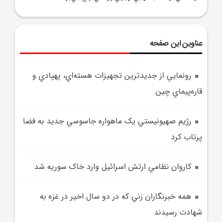
عناوین این صفحه
رونمايي از جديدترين تجهيزات هسته‌اي، پهپادي و
قاره‌پيماي چين
رژيم صهيونيستي يک ماهواره جاسوسي جديد به فضا
پرتاب کرد
کاروان نظامي ارتش اسرائيل وارد خاک سوريه شد
همه خبرنگاران زني که در دو سال اخير در غزه به
شهادت رسيدند