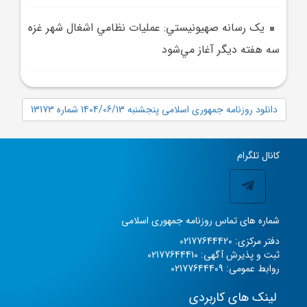
يک رسانه صهيونيستي: عمليات نظامي اشغال شهر غزه
سه هفته ديگر آغاز مي‌شود
دانلود روزنامه جمهوری اسلامی پنجشنبه 1404/06/13 شماره 13173
کانال تلگرام
شماره های تماس روزنامه جمهوری اسلامی
دفتر مرکزی: 02177644420
ثبت و پذیرش آگهی: 02177644410
روابط عمومی: 02177644409
لینک های کاربردی