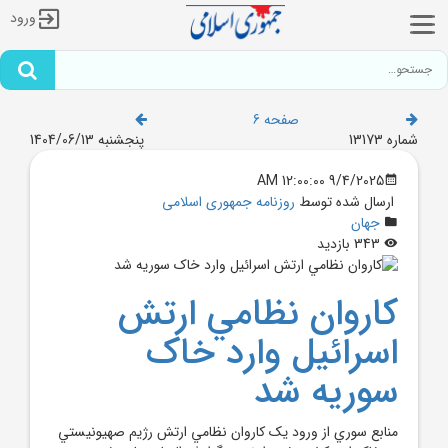
ورود
صفحه 6
شماره 13173
پنجشنبه 1404/06/13
9/4/2025 12:00:00 AM
ارسال شده توسط
روزنامه جمهوری اسلامی
جهان
343 بازدید
کاروان نظامي ارتش
اسرائيل وارد خاک
سوريه شد
منابع سوري از ورود يک کاروان نظامي ارتش رژيم صهيونيستي