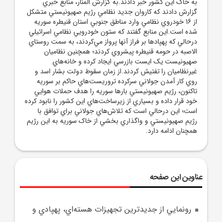
به خاک اين کشور خبر دادند.به گزارش المنار، منابع خبري
گزارش دادند که کاروان جديد نظامي رژيم صهيونيستي متشکل
از 16 خودروي نظامي وارد مناطق جنوبي استان قنيطره سوريه
شده است.اين منابع گفتند که ستون خودرويي نظامي اسرائيلي
درحالي که پهپادها بر فراز آنها پرواز مي‌کردند، به سمت روستاي
الاصبه در حومه قنيطره پيشروي کردند؛ همچنين نظاميان
صهيونيست يک ايست بازرسي ايجاد کرده و خانه‌هاي
غيرنظاميان را تفتيش کردند.از زمان سقوط دولت بشار اسد و
روي کار آمدن جولاني سرکرده تروريست‌هاي حاکم بر سوريه
تاکنون، رژيم صهيونيستي بارها سوريه را هدف حملات هوايي
خود قرار داده و بسياري از زيرساخت‌هاي اين کشور را نابود کرده
است؛ اين درحالي است که تلاش‌هاي جولاني براي توافق با
رژيم صهيونيستي و واگذاري بخشي از خاک سوريه به اين رژيم
همچنان ادامه دارد.
عناوین این صفحه
رونمايي از جديدترين تجهيزات هسته‌اي، پهپادي و