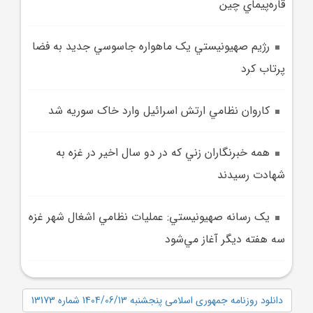
قاره‌پيماي چين
رژيم صهيونيستي يک ماهواره جاسوسي جديد به فضا
پرتاب کرد
کاروان نظامي ارتش اسرائيل وارد خاک سوريه شد
همه خبرنگاران زني که در دو سال اخير در غزه به
شهادت رسيدند
يک رسانه صهيونيستي: عمليات نظامي اشغال شهر غزه
سه هفته ديگر آغاز مي‌شود
دانلود روزنامه جمهوری اسلامی پنجشنبه 1404/06/13 شماره 13173