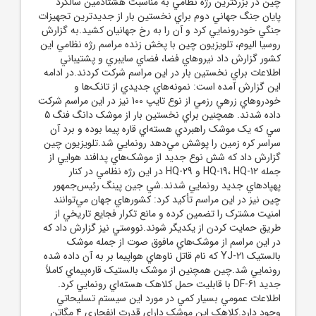
چين در بزرگترين رژه نظامي به مناسبت هشتادمين سالگرد
پايان جنگ جهاني دوم براي نخستين بار از جديدترين تجهيزات
جنگي خودرونمايي کرد و آن را به رخ جهانيان کشيد.به گزارش
روسيا اليوم، تلويزيون چين با پخش زنده مراسم رژه نظامي اين
کشور گزارش داد نيروهاي فضا، فضاي سايبري و پشتيباني
اطلاعات براي نخستين بار در اين مراسم شرکت کردند.در ادامه
اين گزارش آمده است: نمونه‌هاي جديدي از تانک‌ها و
خودروهاي زرهي رزمي از نوع تايپ 100 نيز در اين مراسم شرکت
داده شدند. همچنين براي نخستين بار از موشک دانگ فنگ 5
سي که يک موشک راهبردي هسته‌اي قاره پيما بوده و برد آن
سراسر کره زمين را پوشش مي‌دهد رونمايي شد.تلويزيون چين
گزارش داد که شش نوع جديد از موشک‌هاي پدافند هوايي از
جمله HQ-19، HQ-12 و HQ-29 در اين رژه نظامي در کنار
پهپادهاي جديد رونمايي شدند.شي جين پينگ رئيس‌جمهور
چين نيز در اين مراسم تأکيد کرد: کشورهاي جهان مي‌توانند
امنيت مشترک را تضمين کرده و مانع تکرار فجايع تاريخي از
طريق حمايت کردن از يکديگر شوند.نووستي نيز گزارش داد که
در اين مراسم از موشک‌هاي مافوق صوت از جمله موشک
بالستيک YJ-21 که نام قاتل ناوهاي هواپيما بر به آن داده شده
رونمايي شد.چين همچنين از موشک بالستيک قاره‌پيماي کاملاً
جديد DF-61 با قابليت حمل کلاهک هسته‌اي رونمايي کرد.
اطلاعات عمومي بسيار کمي در مورد اين سيستم تسليحاتي
وجود دارد.کلاهک اين موشک داراي قدرت انفجاري 4 مگاتن