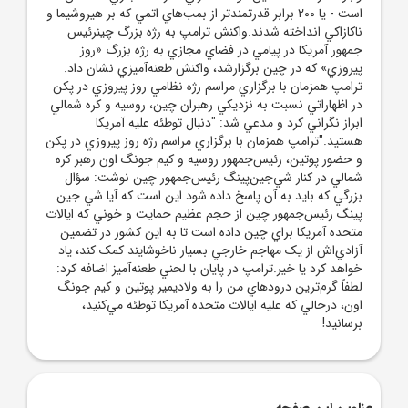
است - يا 200 برابر قدرتمندتر از بمب‌هاي اتمي که بر هيروشيما و
ناکازاکي انداخته شدند.واکنش ترامپ به رژه بزرگ چينرئيس
جمهور آمريکا در پيامي در فضاي مجازي به رژه بزرگ «روز
پيروزي» که در چين برگزارشد، واکنش طعنه‌آميزي نشان داد.
ترامپ همزمان با برگزاري مراسم رژه نظامي روز پيروزي در پکن
در اظهاراتي نسبت به نزديکي رهبران چين، روسيه و کره شمالي
ابراز نگراني کرد و مدعي شد: "دنبال توطئه عليه آمريکا
هستيد."ترامپ همزمان با برگزاري مراسم رژه روز پيروزي در پکن
و حضور پوتين، رئيس‌جمهور روسيه و کيم جونگ اون رهبر کره
شمالي در کنار شي‌جين‌پينگ رئيس‌جمهور چين نوشت: سؤال
بزرگي که بايد به آن پاسخ داده شود اين است که آيا شي جين
پينگ رئيس‌جمهور چين از حجم عظيم حمايت و خوني که ايالات
متحده آمريکا براي چين داده است تا به اين کشور در تضمين
آزادي‌اش از يک مهاجم خارجي بسيار ناخوشايند کمک کند، ياد
خواهد کرد يا خير.ترامپ در پايان با لحني طعنه‌آميز اضافه کرد:
لطفاً گرم‌ترين درودهاي من را به ولاديمير پوتين و کيم جونگ
اون، درحالي که عليه ايالات متحده آمريکا توطئه مي‌کنيد،
برسانيد!