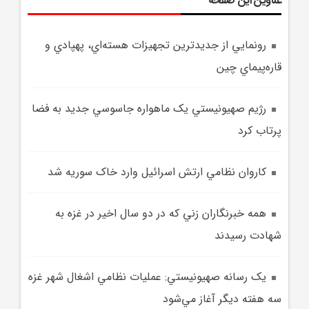
عناوین این صفحه
رونمايي از جديدترين تجهيزات هسته‌اي، پهپادي و
قاره‌پيماي چين
رژيم صهيونيستي يک ماهواره جاسوسي جديد به فضا
پرتاب کرد
کاروان نظامي ارتش اسرائيل وارد خاک سوريه شد
همه خبرنگاران زني که در دو سال اخير در غزه به
شهادت رسيدند
يک رسانه صهيونيستي: عمليات نظامي اشغال شهر غزه
سه هفته ديگر آغاز مي‌شود