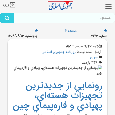
ورود
صفحه 6
شماره 13173
پنجشنبه 1404/06/13
9/4/2025 12:00:00 AM
ارسال شده توسط
روزنامه جمهوری اسلامی
جهان
346 بازدید
رونمايي از جديدترين
تجهيزات هسته‌اي،
پهپادي و قاره‌پيماي چين