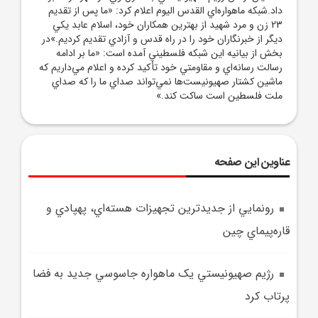
داد.شبکه ماهواره‌اي القدس اليوم اعلام کرد: «ما پس از تقديم
23 زن و مرد شهيد از بهترين همکاران خود، اسلام عابد يکي
ديگر از خبرنگاران خود را در راه قدس و آزادي تقديم کرديم.»در
بخش از بيانيه اين شبکه فلسطيني آمده است: «ما بر ادامه
رسالت رسانه‌اي و مقاومتي خود تأکيد کرده و اعلام مي‌داريم که
ماشين کشتار صهيونيست‌ها نمي‌تواند صداي ما را که صداي
ملت فلسطين است ساکت کند.»
عناوین این صفحه
رونمايي از جديدترين تجهيزات هسته‌اي، پهپادي و
قاره‌پيماي چين
رژيم صهيونيستي يک ماهواره جاسوسي جديد به فضا
پرتاب کرد