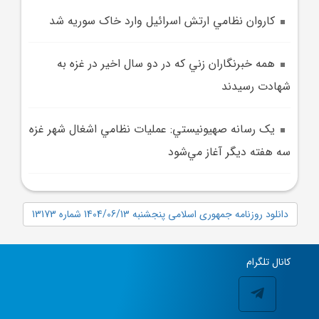
کاروان نظامي ارتش اسرائيل وارد خاک سوريه شد
همه خبرنگاران زني که در دو سال اخير در غزه به
شهادت رسيدند
يک رسانه صهيونيستي: عمليات نظامي اشغال شهر غزه
سه هفته ديگر آغاز مي‌شود
دانلود روزنامه جمهوری اسلامی پنجشنبه 1404/06/13 شماره 13173
کانال تلگرام