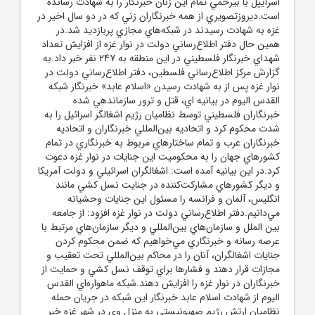
اسراييل با بي‎رحمي تمام اين زنان خبرنگار را به شهادت رسانده
است.ديروزتصويري از همه خبرنگاران زني که در دو سال اخير در
غزه به شهادت رسيدند در شبکه‌هاي مجازي پربازديد شد.در
همين حال دفتر اطلاع‌رساني دولت در نوار غزه از افزايش تعداد
شهداي خبرنگار فلسطيني در اين منطقه به 247 نفر خبر داد.به
گزارش مرکز اطلاع‌رساني فلسطين، دفتر اطلاع‌رساني دولت در
نوار غزه پس از به شهادت رسيدن «اسلام عابد» خبرنگار شبکه
القدس اليوم در بيانيه اي، قتل و ترور سازماندهي شده
خبرنگاران فلسطيني توسط نظاميان رژيم اشغالگر اسرائيل را به
شدت محکوم کرد و اتحاديه بين‌المللي خبرنگاران و اتحاديه
خبرنگاران عرب و تمام ساختارهاي مربوط به خبرنگاري در تمام
کشورهاي جهان را به محکوميت اين جنايات در نوار غزه دعوت
کرد.در اين بيانيه آمده است: اشغالگران اسرائيلي و دولت آمريکا
و ديگر کشورهاي مشارکت‌کننده در جنايت نسل کشي مانند
انگليس، آلمان و فرانسه را مسئول اين جنايات وحشيانه
مي‌دانيم.دفتر اطلاع‌رساني دولت در نوار غزه افزود: از جامعه
بين الملل و سازمان‌هاي بين‌المللي و ديگر سازمان‌هاي مرتبط با
عرصه رسانه و خبرنگاري مي‌خواهيم که ضمن محکوم کردن
جنايات اشغالگران، آنان را در محاکم بين‌المللي تحت تعقيب و
مجازات قرار دهند و فشارها براي توقف نسل کشي و حمايت از
خبرنگاران در نوار غزه را افزايش دهند.شبکه ماهواره‌اي القدس
اليوم از شهادت اسلام عابد خبرنگار اين شبکه در جريان حمله
نظاميان ارتش رژيم صهيونيستي به منزل وي در شهر غزه خبر