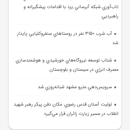
تاب‌آوري شبکه آبرساني يزد با اقدامات پيشگيرانه و
راهبرديي
آب شرب 3150 نفر در روستاهاي سنقروکليايي پايدار
شد
شتاب توسعه نيروگاه‌هاي خورشيدي و هوشمندسازي
مصرف انرژي در سيستان و بلوچستان
سرويس‌دهي مترو مشهد شبانه‌روزي شد
توليت آستان قدس رضوي: مکان دفن پيکر رهبر شهيد
انقلاب در مسير زيارت زائران قرار مي‌گيرد