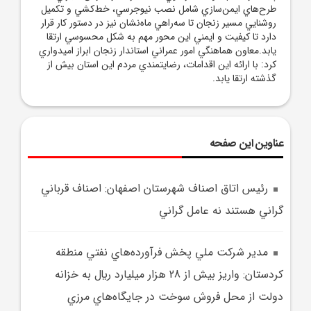
طرح‌هاي ايمن‌سازي شامل نصب نيوجرسي، خط‌کشي و تکميل
روشنايي مسير زنجان تا سه‌راهي ماه‌نشان نيز در دستور کار قرار
دارد تا کيفيت و ايمني اين محور مهم به شکل محسوسي ارتقا
يابد.معاون هماهنگي امور عمراني استاندار زنجان ابراز اميدواري
کرد: با ارائه اين اقدامات، رضايتمندي مردم اين استان بيش از
گذشته ارتقا يابد.
عناوین این صفحه
رئيس اتاق اصناف شهرستان اصفهان: اصناف قرباني
گراني هستند نه عامل گراني
مدير شرکت ملي پخش فرآورده‌هاي نفتي منطقه
کردستان: واريز بيش از 28 هزار ميليارد ريال به خزانه
دولت از محل فروش سوخت در جايگاه‌هاي مرزي