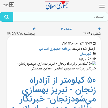
ورود
صفحه 4
شماره 13397
پنجشنبه 1405/04/18
7/9/2026 12:00:00 AM
ارسال شده توسط
روزنامه جمهوری اسلامی
شهرستان
53 بازدید
50 کيلومتر از آزادراه
زنجان - تبريز بهسازي
مي‌شودزنجان- خبرنگار