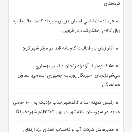
کردستان
فرمانده انتظامي استان قزوين خبرداد کشف 90 ميليارد
ريال کالاي احتکارشده در قزوين
آثار زيان بار فعاليت کارخانه قند در مرکز شهر کرج
50 کيلومتر از آزادراه زنجان - تبريز بهسازي
مي‌شودزنجان- خبرنگار روزنامه جمهوري اسلامي: معاون
هماهنگي
رئيس کميته امداد قائمشهر:جذب نزديک به 1000 حامي
جديد در شهرستان قائم‌شهر در بهار 1405قائم شهر-خبرنگا
مديرعامل شرکت آب و فاضلاب استان يزد:ارتقاي