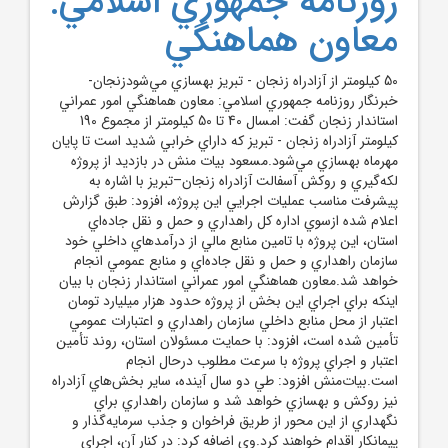
روزنامه جمهوري اسلامي:
معاون هماهنگي
50 کيلومتر از آزادراه زنجان - تبريز بهسازي مي‌شودزنجان-
خبرنگار روزنامه جمهوري اسلامي: معاون هماهنگي امور عمراني
استاندار زنجان گفت: امسال 40 تا 50 کيلومتر از مجموع 190
کيلومتر آزادراه زنجان - تبريز که داراي خرابي شديد است تا پايان
مهرماه بهسازي مي‌شود.مسعود بيات منش در بازديد از پروژه
لکه‌گيري و روکش آسفالت آزادراه زنجان–تبريز با اشاره به
پيشرفت مناسب عمليات اجرايي اين پروژه، افزود: طبق گزارش
اعلام شده ازسوي اداره کل راهداري و حمل و نقل جاده‌اي
استان، اين پروژه با تامين منابع مالي از درآمدهاي داخلي خود
سازمان راهداري و حمل و نقل جاده‌اي و منابع عمومي انجام
خواهد شد.معاون هماهنگي امور عمراني استاندار زنجان با بيان
اينکه براي اجراي اين بخش از پروژه حدود هزار ميليارد تومان
اعتبار از محل منابع داخلي سازمان راهداري و اعتبارات عمومي
تأمين شده است، افزود: با حمايت مسئولان استان، روند تأمين
اعتبار و اجراي پروژه با سرعت مطلوب درحال انجام
است.بيات‌منش افزود: طي دو سال آينده، ساير بخش‌هاي آزادراه
نيز روکش و بهسازي خواهد شد و سازمان راهداري براي
نگهداري از اين محور از طريق فراخوان و جذب سرمايه‌گذار و
پيمانکار اقدام خواهند کرد.وي اضافه کرد: در کنار آن، اجراي