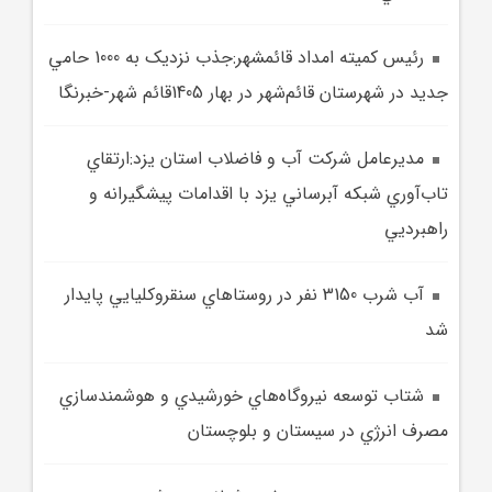
رئيس کميته امداد قائمشهر:جذب نزديک به 1000 حامي
جديد در شهرستان قائم‌شهر در بهار 1405قائم شهر-خبرنگا
مديرعامل شرکت آب و فاضلاب استان يزد:ارتقاي
تاب‌آوري شبکه آبرساني يزد با اقدامات پيشگيرانه و
راهبرديي
آب شرب 3150 نفر در روستاهاي سنقروکليايي پايدار
شد
شتاب توسعه نيروگاه‌هاي خورشيدي و هوشمندسازي
مصرف انرژي در سيستان و بلوچستان