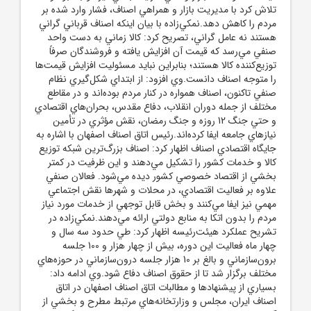
تلاش کرد با مديريت بازار و همراهي اصناف، فشار وارد شده بر
مردم را کاهش دهد.نمکي‌زاده با بيان اينکه اصناف قرباني گراني
هستند نه عامل گراني، تصريح کرد: کالا زماني به دست واحد
صنفي مي‌رسد که قيمت آن افزايش يافته و فروشندگان صرفاً
توزيع‌کننده کالا هستند؛ بنابراين نبايد مسئوليت افزايش قيمت‌ها
را متوجه اصناف دانست.وي افزود: از ابتداي شکل‌گيري نظام
صنفي تاکنون، اصناف همواره در کنار مردم بوده‌اند و در مقاطع
مختلف از جمله دوران انقلاب، دفاع مقدس، بحران‌هاي اقتصادي
و حتي جنگ 12 روزه و جنگ رمضان، نقش مؤثري در تأمين
نيازهاي جامعه ايفا کرده‌اند.رئيس اتاق اصناف اصفهان با اشاره به
جايگاه اقتصادي اصناف اظهار کرد: اصناف بزرگ‌ترين شبکه توزيع
کالا و خدمات کشور را تشکيل مي‌دهند و اين ظرفيت در کمتر
بخشي از اقتصاد خصوصي کشور ديده مي‌شود. فعالان صنفي
علاوه بر فعاليت اقتصادي، در محلات و شهرها نقش اجتماعي
مهمي نيز ايفا مي‌کنند و بخش قابل توجهي از خدمات مورد نياز
مردم را بدون اتکا به منابع دولتي ارائه مي‌دهند.نمکي‌زاده در
تشريح عملکرد هيئت‌رئيسه اظهار کرد: طي حدود سه سال و
چهار ماه فعاليت اين دوره، بيش از چهار هزار و 100 جلسه
برون‌سازماني و بالغ بر 10 هزار جلسه درون‌سازماني در حوزه‌هاي
مختلف برگزار شد تا از حقوق اصناف دفاع شود.وي ادامه داد:
بسياري از پيشنهادها و مطالبات اتاق اصناف اصفهان در اتاق
اصناف ايران، مجلس و وزارتخانه‌هاي مرتبط مطرح و بخشي از