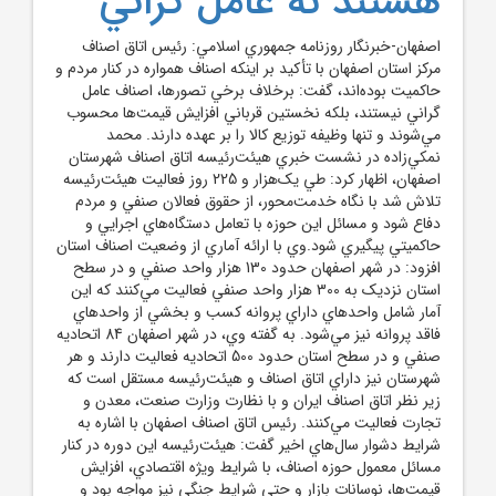
هستند نه عامل گراني
اصفهان-خبرنگار روزنامه جمهوري اسلامي: رئيس اتاق اصناف
مرکز استان اصفهان با تأکيد بر اينکه اصناف همواره در کنار مردم و
حاکميت بوده‌اند، گفت: برخلاف برخي تصورها، اصناف عامل
گراني نيستند، بلکه نخستين قرباني افزايش قيمت‌ها محسوب
مي‌شوند و تنها وظيفه توزيع کالا را بر عهده دارند. محمد
نمکي‌زاده در نشست خبري هيئت‌رئيسه اتاق اصناف شهرستان
اصفهان، اظهار کرد: طي يک‌هزار و 225 روز فعاليت هيئت‌رئيسه
تلاش شد با نگاه خدمت‌محور، از حقوق فعالان صنفي و مردم
دفاع شود و مسائل اين حوزه با تعامل دستگاه‌هاي اجرايي و
حاکميتي پيگيري شود.وي با ارائه آماري از وضعيت اصناف استان
افزود: در شهر اصفهان حدود 130 هزار واحد صنفي و در سطح
استان نزديک به 300 هزار واحد صنفي فعاليت مي‌کنند که اين
آمار شامل واحدهاي داراي پروانه کسب و بخشي از واحدهاي
فاقد پروانه نيز مي‌شود. به گفته وي، در شهر اصفهان 84 اتحاديه
صنفي و در سطح استان حدود 500 اتحاديه فعاليت دارند و هر
شهرستان نيز داراي اتاق اصناف و هيئت‌رئيسه مستقل است که
زير نظر اتاق اصناف ايران و با نظارت وزارت صنعت، معدن و
تجارت فعاليت مي‌کنند. رئيس اتاق اصناف اصفهان با اشاره به
شرايط دشوار سال‌هاي اخير گفت: هيئت‌رئيسه اين دوره در کنار
مسائل معمول حوزه اصناف، با شرايط ويژه اقتصادي، افزايش
قيمت‌ها، نوسانات بازار و حتي شرايط جنگي نيز مواجه بود و