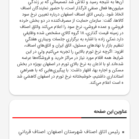
آن‌ها به نتيجه رسيد و تلاش شد تصميماتي که بر زندگي
ميليون‌ها فعال صنفي اثرگذار است، با حضور نمايندگان اصناف
اتخاذ شود..رئيس اتاق اصناف اصفهان درباره تعيين نرخ سود
کالاها، گفت: سازمان حمايت از مصرف‌کننده در دو بخش خرده
فروشي و عمده فروشي، نرخ سود را اعلام مي‌کند واتاق اصناف
در زمينه قيمت گذاري، 18 گروه کالاي مشخص شده وظايفي
دارد.نمکي زاده با اشاره به برگزاري جلسات وبيناري هفتگي
تنظيم بازار با نهادهاي مسئول، اتاق ايران و اتاق‌هاي اصناف،
افزود: اگرچه نرخ تورم بالايي را تجربه مي‌کنيم ولي در اين
شرايط همه اقلام مورد نياز در مراکز خريد و فروشگاه‌ها عرضه
شده‌اند.او با اذعان به نرخ بالاي تورم در اصفهان بويژه در بخش
مسکن و اجاره بها، اظهار داشت: با پيگيري‌هايي که با همراهي
استانداري داشتيم، خوشبختانه نرخ تورم در اصفهان کاهشي شد
ه است اعلام مي‌کند.
عناوین این صفحه
رئيس اتاق اصناف شهرستان اصفهان: اصناف قرباني