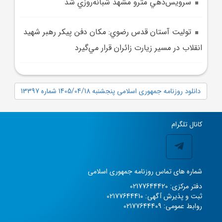
سرويس‌دهي مترو مشهد شبانه‌روزي شد
توليت آستان قدس رضوي: مکان دفن پيکر رهبر شهيد
انقلاب در مسير زيارت زائران قرار مي‌گيرد
دانلود روزنامه جمهوری اسلامی پنجشنبه 1405/04/18 شماره 13397
کانال تلگرام
شماره های تماس روزنامه جمهوری اسلامی
دفتر مرکزی: 02177644420
ثبت و پذیرش آگهی: 02177644410
روابط عمومی: 02177644409