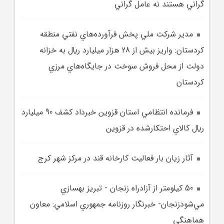
گراني هستند نه عامل گراني
مدير شرکت ملي پخش فرآورده‌هاي نفتي منطقه
کردستان: واريز بيش از 28 هزار ميليارد ريال به خزانه
دولت از محل فروش سوخت در جايگاه‌هاي مرزي
کردستان
فرمانده انتظامي استان قزوين خبرداد کشف 90 ميليارد
ريال کالاي احتکارشده در قزوين
آثار زيان بار فعاليت کارخانه قند در مرکز شهر کرج
50 کيلومتر از آزادراه زنجان - تبريز بهسازي
مي‌شودزنجان- خبرنگار روزنامه جمهوري اسلامي: معاون
هماهنگي