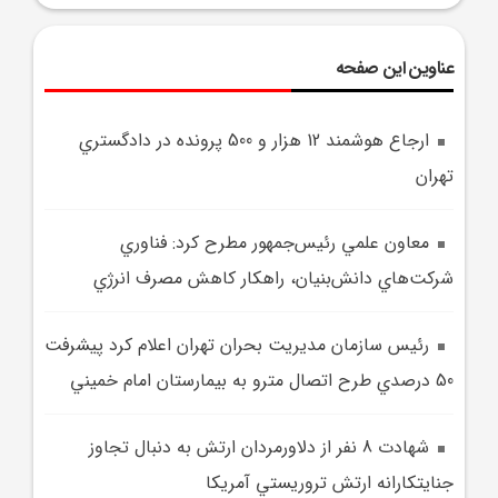
عناوین این صفحه
ارجاع هوشمند 12 هزار و 500 پرونده در دادگستري
تهران
معاون علمي رئيس‌جمهور مطرح کرد: فناوري
شرکت‌هاي دانش‌بنيان، راهکار کاهش مصرف انرژي
رئيس سازمان مديريت بحران تهران اعلام کرد پيشرفت
50 درصدي طرح اتصال مترو به بيمارستان امام خميني
شهادت 8 نفر از دلاورمردان ارتش به دنبال تجاوز
جنايتکارانه ارتش تروريستي آمريکا