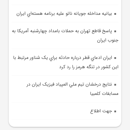
بيانيه مداخله جويانه ناتو عليه برنامه هسته‌اي ايران
پاسخ قاطع تهران به حملات بامداد چهارشنبه آمريکا به
جنوب ايران
ايران ادعاي قطر درباره حادثه براي يک شناور مرتبط با
اين کشور در تنگه هرمز را رد کرد
نتايج درخشان تيم ملي المپياد فيزيک ايران در
مسابقات کلمبيا
جهت اطلاع