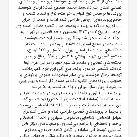
ثبت بيش از 12 هزار و 500 ارجاع هوشمند پرونده در واحدهاي
قضايي استان خبر داد.سيد محمد شفيعي گفت: ارجاع هوشمند
پرونده‌ها براساس نوع اتهام يا خواسته، نوع و تعداد شعب و
حجم پرونده‌هاي ارجاعي طراحي شده است و هدف از اجراي
آن، توزيع عادلانه و بهينه پرونده‌ها ميان شعب قضايي است.وي
افزود: از تاريخ 2 دي 1404 نخستين واحد قضايي در تهران به
ارجاع هوشمند مجهز شد و تاکنون مجموع ارجاعات هوشمند
ثبت‌شده در سطح استان به 12،541 پرونده رسيده است که
دادگاه‌هاي تجديدنظر استان تهران با 7 هزار و 644 ارجاع،
مجتمع قضايي شهيد بهشتي با 3 هزار و 995 ارجاع و ساير
مجتمع‌هاي قضايي و دادسراها سهم خود را در اين طرح ايفا
کرده‌اند.شفيعي در مورد برنامه‌هاي آتي اين طرح اظهارداشت:
توسعه ارجاع هوشمند براي ساير موضوعات حقوقي و کيفري و
همچنين پرونده‌هاي الکترونيک در دستور کار است و پيش‌بيني
مي‌شود تا پايان سال ميزان ارجاع هوشمند به 50 درصد
برسد.معاون فناوري اطلاعات و برنامه‌ريزي در ادامه به معرفي
سامانه "ساما" (سامانه اطلاعات مؤثر اشخاص) پرداخت و گفت:
اين سامانه با هدف ثبت و مديريت اطلاعات اشخاص ذي‌سمت
و مرتبط با پرونده‌هاي قضايي طراحي شده و امکان استخراج
سوابق اشخاص، شناسايي محکومان متواري و اخذ 22 استعلام
برخط و لحظه‌اي را فراهم مي‌کند.وي وضعيت‌هاي مؤثر قابل
شناسايي توسط اين سامانه را شامل شاهد حرفه‌اي، محکوم
متواري، مجرم حرفه‌اي، مجرم خطرناک، شاکي حرفه‌اي، شاکي