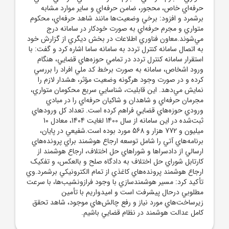
حرفه‌اي خاص، محجور، ضامن حرفه‌اي و ساير موارد مشابه
برشمرد و افزود: برخي وضعيت‌ها مانند شاهد حرفه‌اي، محکوم
متواري و مجرم حرفه‌اي به صورت خودکار در سامانه درج
مي‌شوند.معاون فناوري اطلاعات در بخش ديگري از گزارش خود
به اتصال سامانه کنترل تردد به سامانه ساما اشاره کرد و گفت: با
استقرار سامانه کنترل تردد در تمامي حوزه‌هاي قضايي، هنگام
ورود اشخاص، سامانه به صورت برخط کد ملي افراد را بررسي
کرده و در صورت وجود هرگونه وضعيت مؤثر، هشدار لازم را
نمايش مي‌دهد. اين قابليت، شناسايي سريع محکومان متواري،
مجرمان حرفه‌اي و شاهدان و شاکيان حرفه‌اي را در مبادي
ورودي حوزه‌هاي قضايي فراهم کرده است. تعداد کل ورودهاي
ثبت‌شده در اين سامانه از سال 1400 لغايت 1404، معادل 10
ميليون و 772 هزار و 568 مورد بوده است.شفيعي در پايان،
برنامه‌هاي آتي را شامل توسعه ارجاع هوشمند براي پرونده‌هاي
ارسالي از دادسراها و شوراهاي حل اختلاف، ارجاع هوشمند از
کارتابل شوراي حل اختلاف به دادگاه صلح و بالعکس، و تفکيک
ارجاع هوشمند پرونده‌هاي کاغذي از تمام الکترونيکي برشمرد.وي
تأکيد کرد: مسير هوشمندسازي با وجود فرازونشيب‌ها، با سرعت
مطلوبي درحال پيشرفت است و اميدواريم با تأمين
زيرساخت‌هاي مورد نياز و رفع چالش‌هاي موجود، شاهد تحقق
کامل عدالت هوشمند در نظام قضايي باشيم.