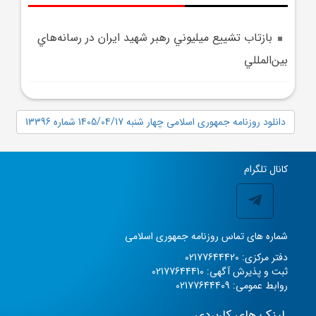
بازتاب تشييع ميليوني رهبر شهيد ايران در رسانه‌هاي
بين‌المللي
دانلود روزنامه جمهوری اسلامی چهار شنبه 1405/04/17 شماره 13396
کانال تلگرام
شماره های تماس روزنامه جمهوری اسلامی
دفتر مرکزی: 02177644420
ثبت و پذیرش آگهی: 02177644410
روابط عمومی: 02177644409
لینک های کاربردی