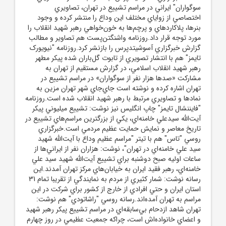
سوگواران" ايراني در مراسم تشييع در تهران، تصاويري
اختصاصي از زواياي مختلف اين وداع را منتشر کرده و وجود
بنرها، پلاکاردهاي و پرچم‌ها به خون‌خواهي رهبر شهيد انقلاب را
مورد توجه قرار داد.روزنامه واشنگتن‌پست هم تصاوير و مطالب
گزارش خبرگزاري آسوشيتدپرس را بازنشر کرد.روزنامه "نيويورک
تايمز" هم با انتشار تصويري از تابوت گل‌باران شده پيکر مطهر
رهبر شهيد انقلاب اسلامي، در گزارش مستقيم از تهران به
مشارکت «صدها هزار نفر از سوگواران» در مراسم تشييع در
تهران اشاره کرده و نوشته است جاي‌جاي شهر تهران مزين به
نمادها و تصاويري مرتبط با رهبر شهيد انقلاب شده است.روزنامه
"فايننشال تايمز" چاپ انگليس نيز نوشت: تشييع ميليوني پيکر
آيت‌الله سيدعلي خامنه‌اي، يکي از بزرگترين مراسم‌هاي تشييع در
تاريخ معاصر و نمايش حمايت عظيم مردمي است.خبرگزاري
روسي "تاس" هم با تيتر "مراسم عظيم وداع با آيت‌الله شهيد
سيد علي خامنه‌اي در تهران"، نوشت: هزاران نفر از ايراني‌ها از
ساعات اوليه صبح دوشنبه براي تشييع آيت‌الله شهيد سيد علي
خامنه‌اي، رهبر فقيد ايران به خيابان‌هاي مرکز تهران آمدند.اين
رسانه نوشت: شمار کثيري از مردم به نمايندگي از تقريبا تمام 31
استان ايران و حتي افرادي از خارج از کشور براي شرکت در اين
مراسم به تهران آمده‌اند.رسانه روسي "راشاتودي" هم نوشت:
تهران شاهد ازدحام بي‌سابقه‌اي در مراسم تشييع پيکر رهبر شهيد
و اعضاي خانواده‌اش است، چراکه جمعيت عظيمي در روز چهارم