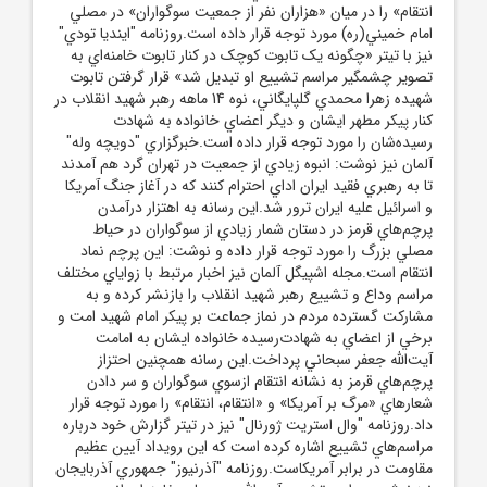
انتقام» را در ميان «هزاران نفر از جمعيت سوگواران» در مصلي
امام خميني(ره) مورد توجه قرار داده است.روزنامه "اينديا تودي"
نيز با تيتر «چگونه يک تابوت کوچک در کنار تابوت خامنه‌اي به
تصوير چشمگير مراسم تشييع او تبديل شد» قرار گرفتن تابوت
شهيده زهرا محمدي گلپايگاني، نوه 14 ماهه رهبر شهيد انقلاب در
کنار پيکر مطهر ايشان و ديگر اعضاي خانواده به شهادت
رسيده‌شان را مورد توجه قرار داده است.خبرگزاري "دويچه وله"
آلمان نيز نوشت: انبوه زيادي از جمعيت در تهران گرد هم آمدند
تا به رهبري فقيد ايران اداي احترام کنند که در آغاز جنگ آمريکا
و اسرائيل عليه ايران ترور شد.اين رسانه به اهتزار درآمدن
پرچم‌هاي قرمز در دستان شمار زيادي از سوگواران در حياط
مصلي بزرگ را مورد توجه قرار داده و نوشت: اين پرچم نماد
انتقام است.مجله اشپيگل آلمان نيز اخبار مرتبط با زواياي مختلف
مراسم وداع و تشييع رهبر شهيد انقلاب را بازنشر کرده و به
مشارکت گسترده مردم در نماز جماعت بر پيکر امام شهيد امت و
برخي از اعضاي به شهادت‌رسيده خانواده ايشان به امامت
آيت‌الله جعفر سبحاني پرداخت.اين رسانه همچنين احتزاز
پرچم‌هاي قرمز به نشانه انتقام ازسوي سوگواران و سر دادن
شعارهاي «مرگ بر آمريکا» و «انتقام، انتقام» را مورد توجه قرار
داد.روزنامه "وال استريت ژورنال" نيز در تيتر گزارش خود درباره
مراسم‌هاي تشييع اشاره کرده است که اين رويداد آيين عظيم
مقاومت در برابر آمريکاست.روزنامه "آذرنيوز" جمهوري آذربايجان