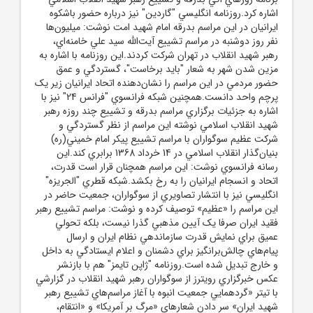
اشاره کرد.روزنامه انگليسي "گاردين" نيز درباره حضور باشکوه
ايرانيان در اين مراسم بدرقه امام شهيد امت نوشت: ميليون‌ها
نفر روز دوشنبه در مراسم تشييع آيت‌الله سيد علي خامنه‌اي،
رهبر شهيد انقلاب در تهران شرکت کردند.اين روزنامه با اشاره به
مزين شدن شهر به شعار "بايد برخاست"، گستردگي و عمق
حضور مردمي در اين مراسم را نشان‌دهنده اتحاد ايرانيان زير يک
پرچم واحد دانست.همچنين شبکه فرانسوي "فرانس 24" نيز با
اشاره به جزئيات برگزاري مراسم بدرقه و تشييع چند روزه رهبر
شهيد انقلاب اسلامي نوشته اين مراسم از نظر گستردگي و
شرکت عظيم سوگواران با مراسم تشييع پيکر امام خميني(ره)
بنيان‌گذار انقلاب اسلامي در 14 خرداد 1368 برابري کند.اين
رسانه فرانسوي نوشت: اين مراسم همچنان قرار است قدرت،
اتحاد و انسجام ايرانيان را به رخ بکشد.شبکه قطري "الجريزه"
انگليسي نيز با انتشار تصاويري از سوگواران، جمعيت حاضر در
اين مراسم را «عظيم» توصيف کرده و نوشت: مراسم تشييع رهبر
فقيد ايران صرفا يک آيين مذهبي گذرا نيست، بلکه تحولي
عميق براي نمايش قدرت سازماندهي نظام ايران و ارسال
پيام‌هاي چالش‌برانگيز براي دشمنان و اعلام ايستادگي به داخل
و خارج تبديل شده است.روزنامه "ژاپن تايمز" هم با بازنشر
عکس خبرگزاري رويترز از سوگواران رهبر شهيد انقلاب در گزارشي
با تيتر «گردهمايي جمعيت انبوه با آغاز مراسم‌هاي تشييع رهبر
شهيد ايران» سر دادن شعارهاي «مرگ بر آمريکا» و «انتقام،