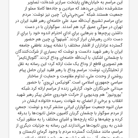
اين مراسم به خيابان‌هاي پايتخت سرازير شده‌اند؛ تصاوير
منتشرشده نشان مي‌دهد که ميادين و جاده‌ها کاملا مملو از
جمعيت هستند.شبکه "سي‌جي‌تي‌ان" چين نيز نوشت: مردم
براي مراسم تشييع آيت‌الله سيد علي خامنه‌اي رهبر فقيد ايران در
تهران در سوگي عميق گرد هم آمدند. سوگواران با در دست
داشتن پرچم‌ها و بنرهايي براي اداي احترام اندوه خود را براي از
دست دادن رهبرشان ابراز کردند."شينهوا"ي چين هم حضور
گسترده عزاداران از اقشار مختلف را نشانه پيوند عاطفي جامعه
ايران با رهبر شهيد دانست و نوشت که بسياري از شرکت‌کنندگان
با چشماني اشکبار، با آيت‌الله خامنه‌اي وداع کردند."گلوبال‌تايمز"
هم تصويري قاطع از وداع يک ملت ارائه کرد؛ اين رسانه به نقل
از تحليلگران، نوشت: مراسم وداع با رهبر فقيد ايران حامل پيام
روشني از وحدت ملي، تداوم مقاومت و حمايت از ساختار
سياسي جمهوري اسلامي است."فونيکس تي‌وي" با حضور
ميداني خبرنگاران خود، گزارشي زنده از مراسم ارائه کرد.شبکه
"يورونيوز" هم ويديويي از حرکت خودروي حامل پيکر رهبر شهيد
انقلاب و برخي از اعضاي به شهادت رسيده خانواده ايشان در
ميان انبوه جمعيت سوگواران ايراني منتشر کرده و نوشت: جمعي
از مردم سوگوار با چشمان گريان کاميون حامل تابوت‌ها را بدرقه
کرده و چفيه‌ها و تکه پارچه‌ها و اشياي مختلف را به منظور تبرک
شدن به روي تابوت‌ها مي‌اندازند.اين رسانه به جزئيات ديگري از
مراسم، مانند مشارکت گسترده مردم با وجود گرماي تابستان و
برنامه روزهاي آتي بدرقه و تشييع رهبر شهيد انقلاب اسلامي