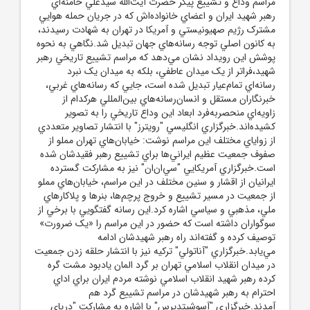
مراسم وداع و تشييع پيکر حضرت آيت‌الله سيدعلي خامنه‌اي
رهبر شهيد ايران و اعضاي خانواده‌اش که در جريان حمله هوايي
مشترک رژيم صهيونيستي و آمريکا در تهران به شهادت رسيدند،
به کانون اصلي توجه رسانه‌هاي جهان تبديل شد.نگاهي به نحوه
پوشش اين رويداد نشان مي‌دهد که مراسم تشييع تاريخي رهبر
شهيد،فراتر از يک ميدان عاطفي، بلکه به ميدان يک نبرد
رسانه‌اي تمام‌عيار تبديل شده است، جايي که رسانه‌هاي غربي،
خبرنگاران مستقل و انسان‌رسانه‌هاي بين‌المللي هرکدام از
زاويه‌اي منحصربه‌فرد ابعاد اين وداع تاريخي را به تصوير
کشيده‌اند.خبرگزاري انگليسي "رويترز" با انتشار تصاوير متعددي
از زواياي مختلف اين مراسم نوشت: خيابان‌هاي تهران مملو از
صفوف جمعيت عظيم ايراني‌ها براي تشييع رهبر فقيدشان شده
است.خبرگزاري آمريکايي "سي‌ان‌ان" نيز به مشارکت گسترده
ايرانيان از اقشار و سنين مختلف در اين مراسم، خيابان‌هاي مملو
از جمعيت در مسير تشييع و خروج پرچم‌ها، بنرها و پلاکارهاي
ملي، مذهبي و سياسي اشاره کرد.اين رسانه گفتگويي با برخي از
سوگواران داشته است که حضور در اين مراسم را «يک ضرورت»
توصيف کرده و گفته‌اند راه رهبر شهيدشان ادامه
مي‌يابد.خبرگزاري "آناتولي" ترکيه نيز با انتشار حلقه زدن جمعيت
در ميدان انقلاب اسلامي تهران بر گرد المان يادبود مشت گره
کرده رهبر شهيد انقلاب اسلامي نوشته مردم ايران براي اداي
احترام به رهبر شهيدشان در مراسم تشييع گرد هم
آمدند.خبرگزاري "آسوشيتدپرس" با اشاره به مشارکت "درياي