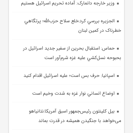
وزير خارجه دانمارک: آماده تحريم اسرائيل هستيم
الجزيره بررسي کرد:خلع سلاح حزب‌الله؛ پرتگاهي
خطرناک در کمين لبنان
حماس: استقبال بحرين از سفير جديد اسرائيل در
بحبوحه نسل‌کشي عليه غزه شرم‌آور است
اسپانيا: حرف بس است؛ عليه اسرائيل اقدام کنيد
اوضاع انساني نوار غزه به شدت وخيم است
بيل کلينتون رئيس‌جمهور اسبق آمريکا:نتانیاهو
می‌خواهد با جنگیدن همیشه در قدرت بماند