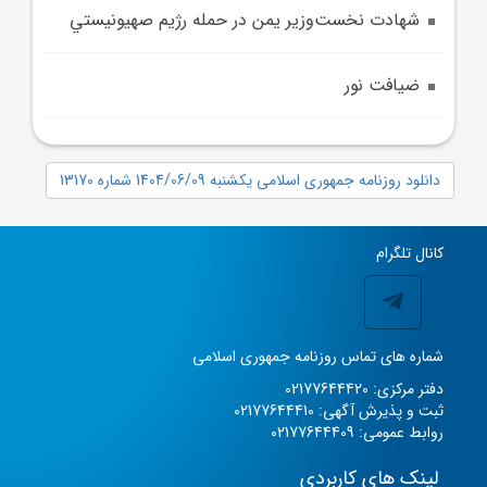
شهادت نخست‌وزير يمن در حمله رژيم صهيونيستي
ضيافت نور
دانلود روزنامه جمهوری اسلامی یکشنبه 1404/06/09 شماره 13170
کانال تلگرام
شماره های تماس روزنامه جمهوری اسلامی
دفتر مرکزی: 02177644420
ثبت و پذیرش آگهی: 02177644410
روابط عمومی: 02177644409
لینک های کاربردی