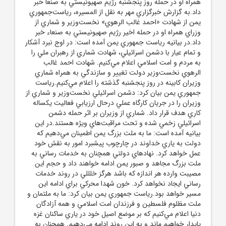
همراه او در حمله روز پنجشنبه رژيم صهيونيستي به صنعا خبر
داد.به گزارش خبرگزاري مهر به نقل از المسيره، رياست‌جمهوري
يمن از شهادت «احمد غالب الرهوي» نخست‌وزير و شماري از
وزراي همراه او در حمله اخير رژيم صهيونيستي به صنعاء خبر
داد.در بيانيه رياست جمهوري يمن آمده است: در اوج نبرد آشکار
و تمام عيار با دشمن اسرائيلي، شهادت شماري از رهبران ملي را
به مردم و امت اسلامي اعلام مي‌کنيم. شهادت احمد غالب
الرهوي نخست‌وزير دولت تغيير و سازندگي به همراه شماري
وزيران کابينه در روز پنجشنبه گذشته را اعلام مي‌کنيم.رياست
جمهوري يمن بيان کرد: دشمن اسرائيلي نخست‌وزير و شماري از
وزيران را در جريان کارگاه عملي درحال ارزيابي فعاليت يکساله
کاري هدف قرار داد. شماري از وزيران بر اثر حمله دشمن
اسرائيلي زخمي شده و تحت مراقبت‌هاي ويژه هستند.در اين
بيانيه آمده است: ما به ملت بزرگ يمن اطمينان مي‌دهيم که
دولت به ياري خداوند در چارچوب پيشبرد امور به نقش خود
عمل خواهد کرد. نهادهاي دولتي همچنان به خدمات رساني به
ملت بزرگ مجاهد و صبور يمن ادامه خواهند داد و حجم اين
مصيبت وارده هر اندازه که باشد هرگز خلللي در روند خدمات
رساني ايجاد نخواهد کرد. خون شهدا محرکي براي ادامه اين
مسير خواهد بود.رياست جمهوري يمن بيان کرد: ما به ملتمان و
ملت مظلوم فلسطين و فرزندان امت اسلامي و همه آزادگان
دنيا اعلام مي‌کنيم که بر موضع اصيل خود در ياري ساکنان غزه
پايدار خواهيم ماند و به اين روند ادامه مي‌دهيم. همچنان به