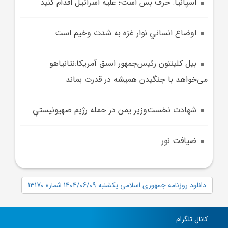
اسپانيا: حرف بس است؛ عليه اسرائيل اقدام کنيد
اوضاع انساني نوار غزه به شدت وخيم است
بيل کلينتون رئيس‌جمهور اسبق آمريکا:نتانیاهو
می‌خواهد با جنگیدن همیشه در قدرت بماند
شهادت نخست‌وزير يمن در حمله رژيم صهيونيستي
ضيافت نور
دانلود روزنامه جمهوری اسلامی یکشنبه 1404/06/09 شماره 13170
کانال تلگرام