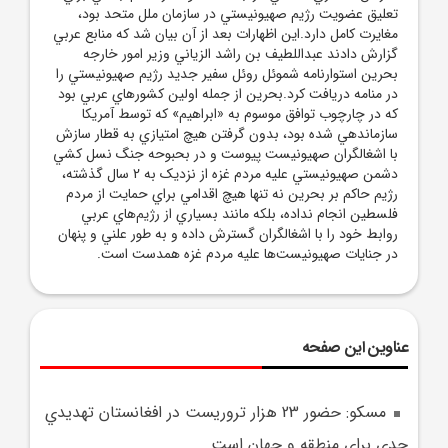
تعليق عضويت رژيم صهيونيستي در سازمان ملل متحد بود،
مغايرت کامل دارد.اين اظهارات بعد از آن بيان شد که منابع عربي
گزارش دادند عبداللطيف بن راشد الزياني وزير امور خارجه
بحرين استوارنامه شموئل روئل سفير جديد رژيم صهيونيستي را
در منامه دريافت کرد.بحرين از جمله اولين کشورهاي عربي بود
که در چارچوب توافق موسوم به «ابراهيم» که توسط آمريکا
سازماندهي شده بود، بدون گرفتن هيچ امتيازي به قطار سازش
با اشغالگران صهيونيست پيوست و در بحبوحه جنگ نسل کشي
دشمن صهيونيستي عليه مردم غزه از نزديک به 2 سال گذشته،
رژيم حاکم بر بحرين نه تنها هيچ اقدامي براي حمايت از مردم
فلسطين انجام نداده، بلکه مانند بسياري از رژيم‌هاي عربي
روابط خود را با اشغالگران گسترش داده و به طور علني و پنهان
در جنايات صهيونيست‌ها عليه مردم غزه همدست است.
عناوین این صفحه
مسکو: حضور 23 هزار تروريست در افغانستان تهديدي
جدي براي منطقه و جهان است