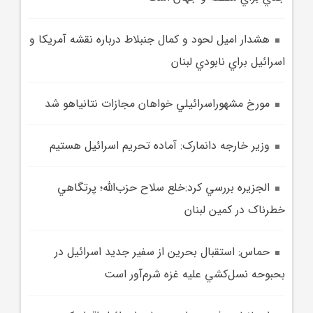
هشدار اميل لحود و کمال جنبلاط درباره نقشه آمريکا و
اسرائيل براي نابودي لبنان
مورخ مشهوراسرائيلي خواهان مجازات نتانياهو شد
وزير خارجه دانمارک: آماده تحريم اسرائيل هستيم
الجزيره بررسي کرد:خلع سلاح حزب‌الله؛ پرتگاهي
خطرناک در کمين لبنان
حماس: استقبال بحرين از سفير جديد اسرائيل در
بحبوحه نسل‌کشي عليه غزه شرم‌آور است