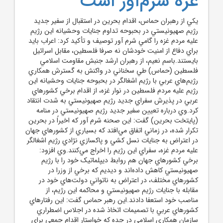
غزه شرم‌آور است
يکي از رهبران حماس، اقدام بحرين در استقبال از سفير جديد
رژيم صهيونيستي در بحبوحه تداوم جنايات وحشيانه اين رژيم
عليه مردم غزه را گامي شرم آور توصيف و تأکيد کرد: اعراب بايد
براي دفاع از امنيت خودشان نه صرفا فلسطين، مقابل اسرائيل
بايستند.باسم نعيم، از رهبران ارشد جنبش مقاومت اسلامي
فلسطين (حماس) طي سخناني در واکنش به گسترش همکاري
رژيم‌هاي عربي با رژيم اشغالگر در بحبوحه جنايات وحشيانه اين
رژيم عليه مردم فلسطين در نوار غزه، از اقدام برخي کشورهاي
عربي در پذيرش سفراي جديد رژيم صهيونيستي به شدت انتقاد
کرد.وي درباره تعيين سفير جديد رژيم صهيونيستي در منامه
(پايتخت بحرين) گفت: اين صحنه شرم آور که اخيراً در بحرين
تکرار شده، در زماني اتفاق مي‌افتد که بسياري از کشورهاي جهان
در اعتراض به جنايات نسل کشي و پاکسازي نژادي رژيم اشغالگر
عليه مردم غزه، سفراي اين رژيم را اخراج مي‌کنند.وي افزود:
برخي کشورهاي جهان هم روابط ديپلماتيک خود را با رژيم
صهيونيستي کاهش داده‌اند و ديديم که برخي از وزرا در
کشورهاي مختلف، در اعتراض به ناتواني دولت‌هاي خود در
مقابله با جنايات رژيم صهيونيستي و محاکمه اين رژيم، از
مناصب خود استعفا دادند.اين رهبر حماس گفت: اين رفتارهاي
کشورهاي عربي با تصميمات اتخاذ شده در اجلاس اضطراري
سازمان همکاري اسلامي در جده که خواستار اقدام جمعي براي