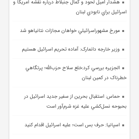
هشدار اميل لحود و کمال جنبلاط درباره نقشه آمريکا و
اسرائيل براي نابودي لبنان
مورخ مشهوراسرائيلي خواهان مجازات نتانياهو شد
وزير خارجه دانمارک: آماده تحريم اسرائيل هستيم
الجزيره بررسي کرد:خلع سلاح حزب‌الله؛ پرتگاهي
خطرناک در کمين لبنان
حماس: استقبال بحرين از سفير جديد اسرائيل در
بحبوحه نسل‌کشي عليه غزه شرم‌آور است
اسپانيا: حرف بس است؛ عليه اسرائيل اقدام کنيد