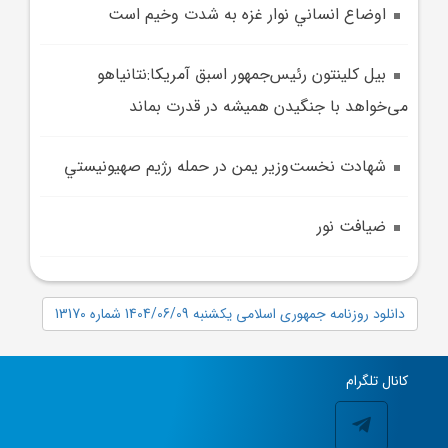
اوضاع انساني نوار غزه به شدت وخيم است
بيل کلينتون رئيس‌جمهور اسبق آمريکا:نتانیاهو
می‌خواهد با جنگیدن همیشه در قدرت بماند
شهادت نخست‌وزير يمن در حمله رژيم صهيونيستي
ضيافت نور
دانلود روزنامه جمهوری اسلامی یکشنبه 1404/06/09 شماره 13170
کانال تلگرام