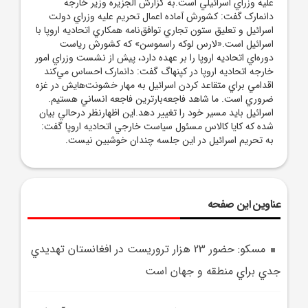
عليه وزراي اسرائيلي است.به گزارش الجزيره وزير خارجه
دانمارک گفت: کشورش آماده اعمال تحريم عليه وزراي دولت
اسرائيل و تعليق ستون تجاري توافق‌نامه همکاري اتحاديه اروپا با
اسرائيل است.«لارس لوکه راسموسن» که کشورش رياست
دوره‌اي اتحاديه اروپا را بر عهده دارد، پيش از نشست وزراي امور
خارجه اتحاديه اروپا در کپنهاگ گفت: دانمارک احساس مي‌کند
اقدامي براي متقاعد کردن اسرائيل به مهار خشونت‌هايش در غزه
ضروري است. ما شاهد فاجعه‌بارترين فاجعه انساني هستيم.
اسرائيل بايد مسير خود را تغيير دهد.اين اظهارنظر درحالي بيان
شده که کايا کالاس مسئول سياست خارجي اتحاديه اروپا گفت:
به تحريم اسرائيل در اين جلسه چندان خوشبين نيست.
عناوین این صفحه
مسکو: حضور 23 هزار تروريست در افغانستان تهديدي
جدي براي منطقه و جهان است