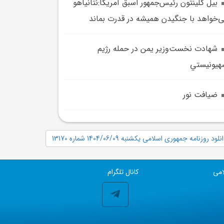
بيل کلينتون رئيس‌جمهور اسبق آمريکا:نتانیاهو
‌خواهد با جنگیدن همیشه در قدرت بماند
شهادت نخست‌وزير يمن در حمله رژيم
يونيستي
ضيافت نور
نلود روزنامه جمهوری اسلامی یکشنبه 1404/06/09 شماره 13170
امی
کانال تلگرام