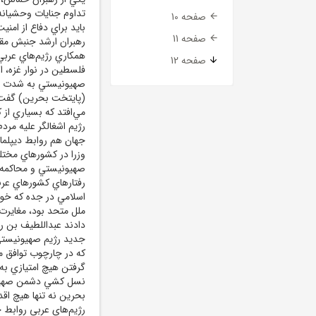
تداوم جنايات وحشيانه 
صفحه 10
بايد براي دفاع از امن
صفحه 11
رهبران ارشد جنبش م
همکاري رژيم‌هاي عربي 
صفحه 12
فلسطين در نوار غزه، 
صهيونيستي به شدت انت
(پايتخت بحرين) گفت: ا
مي‌افتد که بسياري از
رژيم اشغالگر عليه مرد
جهان هم روابط ديپلمات
وزرا در کشورهاي مختلف
صهيونيستي و محاکمه ا
رفتارهاي کشورهاي عرب
اسلامي در جده که خوا
ملل متحد بود، مغايرت 
دادند عبداللطيف بن را
جديد رژيم صهيونيستي 
که در چارچوب توافق م
گرفتن هيچ امتيازي ب
بحرين نه تنها هيچ اقد
رژيم‌هاي عربي روابط خ