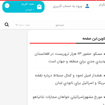
سبد خرید
گرام
0
ورود به حساب کاربری
0
تومان
اوین این صفحه
مسکو: حضور 23 هزار تروريست در افغانستان
ديدي جدي براي منطقه و جهان است
هشدار اميل لحود و کمال جنبلاط درباره نقشه
ريکا و اسرائيل براي نابودي لبنان
مورخ مشهوراسرائيلي خواهان مجازات نتانياهو
د