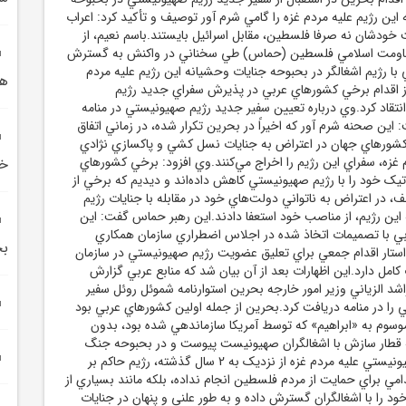
اين رژيم عليه مردم غزه را گامي شرم آور توصيف و تأکيد کرد: اعراب
يت خودشان نه صرفا فلسطين، مقابل اسرائيل بايستند.باسم نعيم، از
قاومت اسلامي فلسطين (حماس) طي سخناني در واکنش به گسترش
با رژيم اشغالگر در بحبوحه جنايات وحشيانه اين رژيم عليه مردم
ه
از اقدام برخي کشورهاي عربي در پذيرش سفراي جديد رژيم
قاد کرد.وي درباره تعيين سفير جديد رژيم صهيونيستي در منامه
ين صحنه شرم آور که اخيراً در بحرين تکرار شده، در زماني اتفاق
 کشورهاي جهان در اعتراض به جنايات نسل کشي و پاکسازي نژادي
م غزه، سفراي اين رژيم را اخراج مي‌کنند.وي افزود: برخي کشورهاي
خط
يک خود را با رژيم صهيونيستي کاهش داده‌اند و ديديم که برخي از
، در اعتراض به ناتواني دولت‌هاي خود در مقابله با جنايات رژيم
ين رژيم، از مناصب خود استعفا دادند.اين رهبر حماس گفت: اين
ي با تصميمات اتخاذ شده در اجلاس اضطراري سازمان همکاري
بح
ستار اقدام جمعي براي تعليق عضويت رژيم صهيونيستي در سازمان
کامل دارد.اين اظهارات بعد از آن بيان شد که منابع عربي گزارش
شد الزياني وزير امور خارجه بحرين استوارنامه شموئل روئل سفير
را در منامه دريافت کرد.بحرين از جمله اولين کشورهاي عربي بود
وسوم به «ابراهيم» که توسط آمريکا سازماندهي شده بود، بدون
ه قطار سازش با اشغالگران صهيونيست پيوست و در بحبوحه جنگ
نسل کشي دشمن صهيونيستي عليه مردم غزه از نزديک به 2 سال گذشته، رژيم حاکم بر
امي براي حمايت از مردم فلسطين انجام نداده، بلکه مانند بسياري از
ود را با اشغالگران گسترش داده و به طور علني و پنهان در جنايات