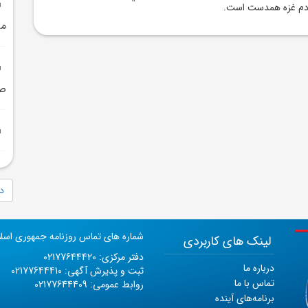
ردم غزه همدست است.
می
صه
دا
شماره های تماس روزنامه جمهوری اسل
لینک های کاربردی
دفتر مرکزی: 02177644420
درباره ما
ثبت و پذیرش آگهی: 02177644410
تماس با ما
روابط عمومی: 02177644409
برنامه‌های آینده