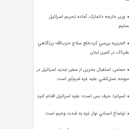
وزير خارجه دانمارک: آماده تحريم اسرائيل
ستيم
الجزيره بررسي کرد:خلع سلاح حزب‌الله؛ پرتگاهي
رناک در کمين لبنان
حماس: استقبال بحرين از سفير جديد اسرائيل در
بوحه نسل‌کشي عليه غزه شرم‌آور است
اسپانيا: حرف بس است؛ عليه اسرائيل اقدام کنيد
اوضاع انساني نوار غزه به شدت وخيم است