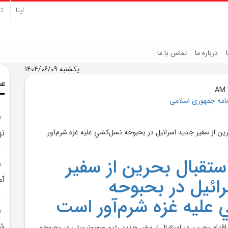
ایتا
تل
درباره ما
تماس با ما
یکشنبه 1404/06/09
عن
نامه جمهوری اسلامی
ته
تقبال بحرين از سفير
ائيل در بحبوحه
آم
عليه غزه شرم‌آور است
ش
اقدام بحرين در استقبال از سفير جديد رژيم صهيونيستي در بحبوحه