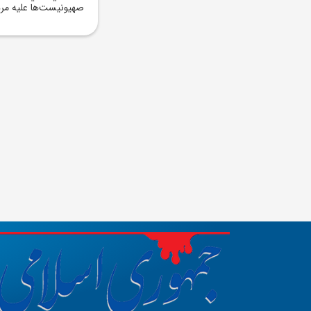
صهيونيست‌ها عليه م