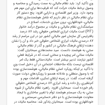
وي تأکيد کرد: بايد نظام مالياتي به سمت رسيدگي و محاسبه و
وصول برخط ماليات حرکت کند که ظرفيت‌ها براي اين مهم هم
وجود دارد. وزير امور اقتصادي و دارايي افزود: پنج دستور کار
براي نظام مالياتي در نظر داريم که شامل هوشمندسازي نظام
مالياتي، خوداظهاري، برون سپاري خدمات، اصلاح در
سياستگداري نظام مالياتي و ماليات بر مجموع درآمد خانوار
(PIT) است.ماليات ابرازي اشخاص حقوقي رشد 87 درصد
يافترئيس کل سازمان امور مالياتي کشور نيز در اين مراسم از رشد
87 درصدي ماليات ابرازي اشخاص حقوقي خبر داد و آن را نشان
دهنده ارتقاي فرهنگ مالياتي در کشور و گذر از نظام مالياتي
سنتي به هوشمند دانست. سيد محمدهادي سبحانيان گفت:
ماليات ستاني امر پيچيده و سختي است، که در شرايط فعلي
کشور نيازمند تدبير بيشتر است. ماليات‌ستاني فقط يک امر
اقتصادي نيست بلکه ملاحظات اجتماعي در آن دخيل است.وي
با تأکيد بر اينکه رويکرد اصلي نظام مالياتي، هوشمندسازي بوده
که با وصول منطقي و عادلانه همسو با رويکردهاي دولت صورت
گرفته است، گفت: در زمينه ارتقاي تمکين، اقدامات مهم و
کم‌نظيري رخ داده و رشد ابرازي 87 درصدي اشخاص حقوقي
رقم خورده است. سبحانيان افزود: راهبرد نظام مالياتي از شيوه
سنتي به يک سيستم هوشمند توأم با تغيير ساختاري با ايجاد
معاونت هوشمندسازي با دو دفتر حسابرسي سيستمي و
خوداظهاري بوده است. سبحانيان يادآور شد: محاسبه ماليات در