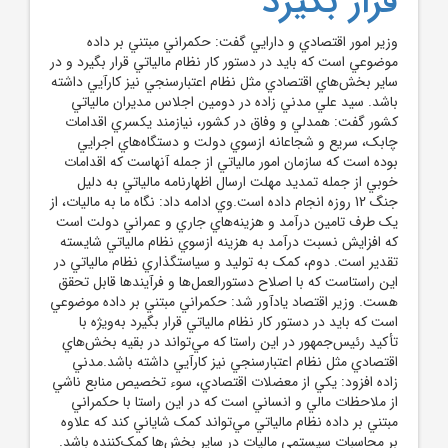
قرار بگيرد
وزير امور اقتصادي و دارايي گفت: حکمراني مبتني بر داده
موضوعي است که بايد در دستور کار نظام مالياتي قرار بگيرد و در
ساير بخش‌هاي اقتصادي مثل نظام اعتبارسنجي نيز کارآيي داشته
باشد. سيد علي مدني زاده در دومين اجلاس مديران مالياتي
کشور گفت: همدلي و وفاق در کشور، نيازمند يکسري اقدامات
چابک، سريع و شجاعانه ازسوي دولت و دستگاه‌هاي اجرايي
بوده است که سازمان امور مالياتي از جمله آنهاست که اقدامات
خوبي از جمله تمديد مهلت ارسال اظهارنامه مالياتي به دليل
جنگ 12 روزه انجام داده است.وي ادامه داد: نگاه ما به ماليات، از
يک طرف تامين درآمد و هزينه‌هاي جاري و عمراني دولت است
که افزايش نسبت درآمد به هزينه ازسوي نظام مالياتي شايسته
تقدير است. دوم، کمک به توليد و سياستگذاري نظام مالياتي در
اين راستاست که با اصلاح دستورالعمل‌ها و فرآيندها قابل تحقق
هست. وزير اقتصاد يادآور شد: حکمراني مبتني بر داده موضوعي
است که بايد در دستور کار نظام مالياتي قرار بگيرد به‌ويژه با
تأکيد رئيس‌جمهور در اين راستا که مي‌تواند در بقيه بخش‌هاي
اقتصادي مثل نظام اعتبارسنجي نيز کارآيي داشته باشد.مدني
زاده افزود: يکي از معضلات اقتصادي، سوء تخصيص منابع ناشي
از ملاحظات مالي و انساني است که در اين راستا با حکمراني
مبتني بر داده نظام مالياتي مي‌تواند کمک شاياني کند که علاوه
بر محاسبات سيستمي ماليات در ساير بخش‌ها کمک‌کننده باشد.