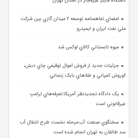
دستگاه ماينر غيرمجاز در استان تهران
امضاي تفاهمنامه توسعه 2 ميدان گازي بين شرکت
ملي نفت ايران و ايميدرو
ميوه تابستاني کالاي لوکس شد
جزئيات جديد از فروش اموال توقيفي چاي دبش،
کوروش کمپاني و طلاهاي بابک زنجاني
يک دادگاه تجديدنظر آمريکا:‌تعرفه‌هاي ترامپ
غيرقانوني است
سخنگوي صنعت آب:مرحله نخست طرح انتقال آب
سد طالقان به تهران انجام شده است