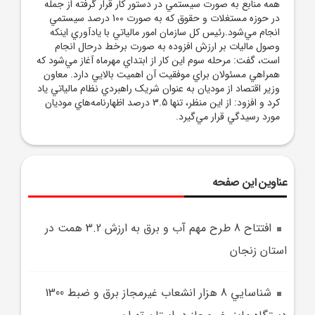
همه منابع به صورت سيستمي در دستور کار قرار گرفته از جمله
در حوزه مستغلات و حقوق که به صورت 100 درصد سيستمي
انجام مي‌شود.رئيس کل سازمان امور مالياتي با يادآوري اينکه
وصول ماليات بر ارزش افزوده به صورت برخط درحال انجام
است، گفت: مرحله سوم اين کار از ابتداي مهرماه آغاز مي‌شود که
همراهي مسئولان براي موفقيت آن اهميت بالايي دارد. معاون
وزير اقتصاد از موديان به عنوان شريک راهبردي نظام مالياتي ياد
کرد و افزود: از اين منظر، تنها 3.5 درصد اظهارنامه‌هاي موديان
مورد رسيدگي قرار مي‌گيرد.
عناوین این صفحه
افتتاح 8 طرح مهم آب و برق به ارزش 3.2 همت در
استان زنجان
شناسايي 8 هزار انشعاب غيرمجاز برق و ضبط 1300