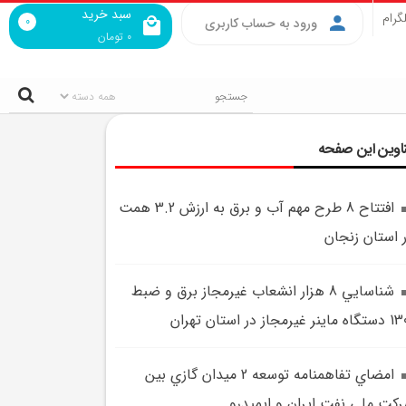
سبد خرید
گرام
0
ورود به حساب کاربری
0
تومان
اوین این صفحه
افتتاح 8 طرح مهم آب و برق به ارزش 3.2 همت
 استان زنجان
شناسايي 8 هزار انشعاب غيرمجاز برق و ضبط
ينر غيرمجاز در استان تهران
امضاي تفاهمنامه توسعه 2 ميدان گازي بين
کت ملي نفت ايران و ايميدرو