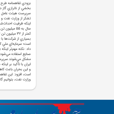
بزودي تفاهمنامه طرح ت
بخشي از ناترازي گاز د
سرپرست هيئت عامل ساز
تشکر از وزارت نفت و ش
سال به 55 مي
کمتر از 32 مي
بسياري از شرکت‌ها با
است؛ سرمايه‌اي ملي که 
صنايع استفاده مي‌شود، 
مشکل مي‌شوند.سرپرست
ايران با تأکيد بر اينک
و اين بحران باعث کاه
است، افزود: اين تفاهم
وزارت نفت، بتوانيم گا