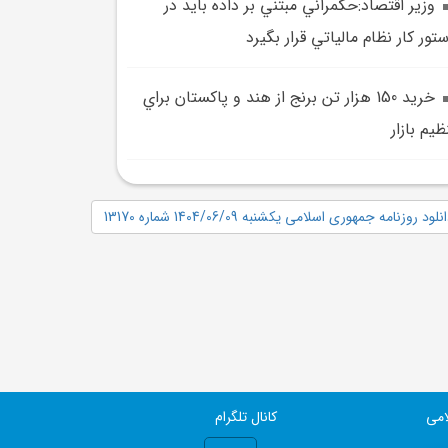
وزير اقتصاد:حکمراني مبتني بر داده بايد در
تور کار نظام مالياتي قرار بگيرد
خريد 150 هزار تن برنج از هند و پاکستان براي
ظيم بازار
نلود روزنامه جمهوری اسلامی یکشنبه 1404/06/09 شماره 13170
امی
کانال تلگرام