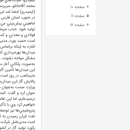
محمد آقاجانلو، سرپرس
صفحه 10
صفحه 11
در جنوب استان فارس قر
صفحه 12
توليد شود. جذب سرمايه
فولادي و معدني و کمک 
است.حميد بورد، مديرع
اشاره به اينکه براساس 
ميدان‌ها بهره‌برداري ک
مشکل مواجه نشوند، مگر
به‌صورت پلکاني آغاز م
مترمکعب در روز است و
پالايش گاز اين ميدان‌ه
وزارت صمت به‌عنوان م
عنوان کرد و گفت: البته
نرسيده‌ايم، اما اين تف
خواهيم کرد.وي با تأکيد
پتروشيمي‌ها نيز توسع
رکورد توليد گاز در کش