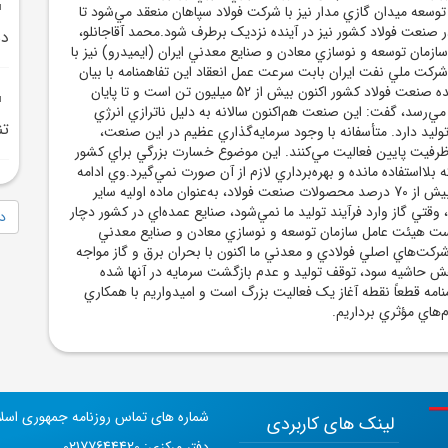
وسعه ميدان گازي مدار نيز با شرکت فولاد سپاهان منعقد مي‌شود تا
ر صنعت فولاد کشور نيز در آينده نزديک برطرف شود.محمد آقاجانلو،
دس
مان توسعه و نوسازي معادن و صنايع معدني ايران (ايميدرو) نيز با
رکت ملي نفت ايران بابت سرعت عمل انعقاد اين تفاهمنامه با بيان
اينکه ظرفيت احداث‌شده صنعت فولاد کشور اکنون بيش از 52 ميليون تن است و تا پايان
ليون تن مي‌رسد، گفت: اين صنعت هم‌اکنون سالانه به دليل ناترازي انرژي
تن
ليون تن توليد دارد. متأسفانه با وجود سرمايه‌گذاري عظيم در اين صنعت،
 ظرفيت پايين فعاليت مي‌کنند. اين موضوع خسارت بزرگي براي کشور
بلااستفاده مانده و بهره‌برداري لازم از آن صورت نمي‌گيرد.وي ادامه
داد: نکته مهم‌تر اينکه بيش از 70 درصد محصولات صنعت فولاد، به‌عنوان ماده اوليه ساير
وقتي گاز وارد فرآيند توليد ما نمي‌شود، صنايع عمده‌اي در کشور دچار
دا
 هيئت عامل سازمان توسعه و نوسازي معادن و صنايع معدني
ه شرکت‌هاي اصلي فولادي و معدني ما اکنون با بحران برق و گاز مواجه‌
ش حاشيه سود، توقف توليد و عدم بازگشت سرمايه در آنها شده
نامه قطعاً نقطه آغاز يک فعاليت بزرگ است و اميدواريم با همکاري
م‌هاي مؤثري برداريم.
شماره های تماس روزنامه جمهوری اسل
لینک های کاربردی
دفتر مرکزی: 02177644420