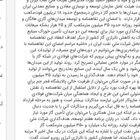
ت هيئت عامل سازمان توسعه و نوسازي معادن و صنايع معدني ايران
(ايميدرو) امضا شد.اين ميدان‌ها با حجم گاز درجاي درمجموع حدود 18 تريليون فوت‌مکعب
ار دارند. با امضاي اين تفاهمنامه و توسعه ميدان‌هاي گازي هالگان و
شاهيني پيش‌بيني مي‌شود روزانه حدود 35 ميليون مترمکعب گاز و 25 هزار بشکه ميعانات
‌گذاري مورد نياز براي توسعه اين دو ميدان، تأمين خوراک صنايع
به کاهش ناترازي گاز کشور از ديگر اهداف انعقاد اين تفاهمنامه
امل شرکت ملي نفت ايران در حاشيه مراسم امضاي اين تفاهمنامه با
دب
برنامه‌ريزي‌ها، مي‌توانيم در دوره‌هاي اوج مصرف، از توليدات اين
نيم و به‌گونه‌اي پيش برويم که شرکت‌هاي فولادي در شبکه گاز با
 در موارد خاص عملياتي تصريح کرد: روند توليد از اين ميدان‌ها
ي‌شود و طي يک سال آينده، اين صنايع به‌تدريج مي‌توانند از توليد
اين ميدان‌ها تأمين گاز خود را انجام دهند. هدف‌گذاري ما رسيدن به توليد 35 ميليون
غي
 در صورت امکان مي‌توان از ظرفيت خالي پالايشگاه فجر جم براي
ا بهره گرفت.بورد يکي از دلايل استقبال از اين تفاهمنامه را، نقش
تولي اصلي اين طرح و ايجاد هماهنگي ميان شرکت‌هاي فولادي
 سازوکار اجرايي نيازمند مذاکرات بيشتر است و هنوز به مرحله قرارداد
آب
اهمنامه را به فال نيک مي‌گيريم و مذاکرات آتي را با جديت دنبال
 بر اينکه اين مدل همکاري را مي‌توان براي تأمين گاز مورد نياز
ه داد، گفت: در پايان برنامه هفتم توسعه، هدف‌گذاري شرکت ملي
نفت ايران رسيدن به ظرفيت توليد روزانه يک ميليارد و 350 ميليون مترمکعب گاز
است.مديرعامل شرکت ملي نفت ايران با اشاره به اينکه اين شرکت در يک سال اخير 7 مرتبه
ور را شکسته، اما همچنان کشور با ناترازي انرژي روبرو است، گفت: