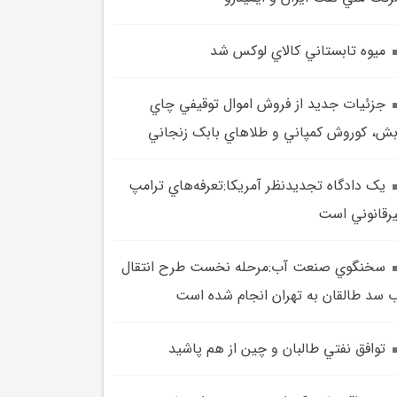
ميوه تابستاني کالاي لوکس شد
جزئيات جديد از فروش اموال توقيفي چاي
ش، کوروش کمپاني و طلاهاي بابک زنجاني
يک دادگاه تجديدنظر آمريکا:‌تعرفه‌هاي ترامپ
رقانوني است
سخنگوي صنعت آب:مرحله نخست طرح انتقال
 سد طالقان به تهران انجام شده است
توافق نفتي طالبان و چين از هم پاشيد