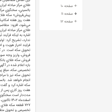
صفحه 10
بالسيني، سخنگوي مرکز 
صفحه 11
هفت روز هفته امکانپذ
صفحه 12
مي‌شود، افزود: متقاضيا
اشاره به اينکه فرآيند ث
ندارد، تشريح کرد: او
فرايند احراز هويت و ا
تحويل سکه است. در گام
فروش، واريز وجه صور
فروش سکه طلاي بانک 
بازه اعلام شده در آگه
تخصيص سکه، مبلغ پردا
تحويل سکه نيز با مراج
انجام خواهد شد. بال
سکه اشاره کرد و گفت:
هفت روز کاري پس از ت
مدت‌دار است.سخنگوي مرک
727 قطعه سکه طلاي
تخصيص و تحويل متقاض