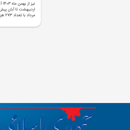
ارديبهشت تا آبان پيش
مرداد با تعداد 273 هزار و 979 قطعه سکه به اتمام رسيده است.