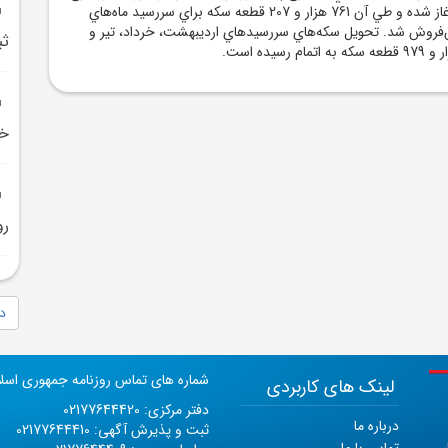
نيز از بهمن ماه 1403 آغاز شده و طي آن 761 هزار و 207 قطعه سکه براي سررسيد ماه‌هاي
‌فروش شد. تحويل سکه‌هاي سررسيدهاي ارديبهشت، خرداد، تير و
ثب
خص
رو
دا
شماره های تماس روزنامه جمهوری اسل
لینک های کاربردی
دفتر مرکزی: 02177644420
درباره ما
ثبت و پذیرش آگهی: 02177644410