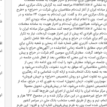
طلاي مرکز مبادله ايران به نشاني market.ice.ir مراجعه کنند.به گزارش بانک مرکزي، اصغر
مبادله ايران از آغاز ثبت‌نام متقاضيان براي شرکت در «حراج» و «طرح
پيش‌فروش» سکه طلاي بانک مرکزي خبر داد و گفت: اين ثبت‌نام به صورت 24 ساعته و در
ير است. وي با اعلام اينکه حراج و پيش‌فروش سکه بزودي آغاز
شي
ن مي‌توانند هم‌اکنون براي ثبت‌نام و احراز هويت به سامانه معاملات
طلاي مرکز مبادله ايران به نشاني market.ice.ir مراجعه کنند.سخنگوي مرکز مبادله ايران با
بت‌نام براي افرادي که پيش از اين احراز هويت کرده‌اند، نياز به تکرار
لين گام براي شرکت در حراج و پيش فروش سکه طلا شامل تکميل
طلاعات حساب کاربري نظير شماره شبا، کد پستي و شعبه بانکي براي
اق
 دوم، مطابق با فاصله زماني اعلام‌شده در آگهي‌هاي حراج يا پيش
ا
ت خواهد گرفت. سفارش‌گذاري سومين گام شرکت در حراج و پيش
مرکزي است؛ به اين معني که متقاضي بعد از فعال شدن جلسه در
ي جلسه، مي‌تواند سفارش خود را ثبت کند.وي ادامه داد: پس از
ختي متقاضياني که موفق به خريد نشوند، بازگردانده مي‌شود و
عه به شعبه بانک انتخاب‌شده و ارائه کارت شناسايي و کد رهگيري
اي
سيني به تفاوت‌ اصلي دو روش تخصيص «حراج» و «پيش فروش»
 مهم‌ترين تفاوت، «زمان تحويل» است؛ به طوري که در حراج، سکه از
خصيص تحويل داده مي‌شود، اما در پيش‌فروش، تحويل معمولاً
ز مبادله ايران با ارائه آماري از اجراي اين طرح‌ها گفت: از
او
اسفندماه 1402 تاکنون، 82 حراج غيرحضوري در اين مرکز برگزار شده و در مجموع 943 هزار و
 تمام، نيم و ربع از طريق شعب منتخب بانک ملي در سراسر کشور
يان شده است.وي به طرح پيش‌فروش اشاره کرد و افزود: اين طرح