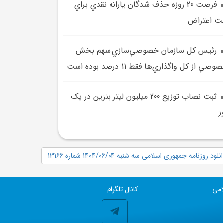
فرصت 20 روزه حذف شدگان يارانه نقدي براي
ت اعتراض
رئيس کل سازمان خصوصي‌سازي:سهم بخش
وصي از کل واگذاري‌ها فقط 11 درصد بوده است
ثبت نصاب توزيع 200 ميليون ليتر بنزين در يک
ز
نلود روزنامه جمهوری اسلامی سه شنبه 1404/06/04 شماره 13166
امی
کانال تلگرام