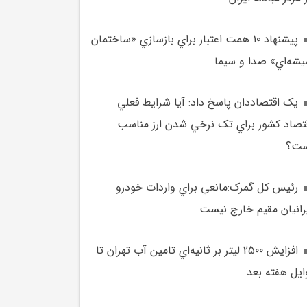
پيشنهاد 10 همت اعتبار براي بازسازي «ساختمان
شه‌اي» صدا و سيما
يک اقتصاددان پاسخ داد: آيا شرايط فعلي
تصاد کشور براي تک نرخي شدن ارز مناسب
ست؟
رئيس کل گمرک:مانعي براي واردات خودرو
رانيان مقيم خارج نيست
افزايش 2500 ليتر بر ثانيه‌اي تامين آب تهران تا
ايل هفته بعد