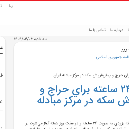
ایتا
تل
درباره ما
تماس با ما
سه شنبه 1404/06/04
عن
نامه جمهوری اسلامی
فر
ثبت‌نام 24 ساعته براي حراج و
 سکه در مرکز مبادله
نص
حراج و پيش‌فروش سکه بزودي به صورت 24 ساعته و در هفت روز هفته آغاز مي‌شود؛ بر
در
توانند هم‌اکنون براي ثبت‌نام و احراز هويت به سامانه معاملات