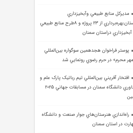
مديرکل منابع طبيعي وآبخيزداري
استان:بهره‌برداري از 23 پروژه و 8طرح منابع طبيعي
آبخيزداري دراستان سمنان
پوستر فراخوان هجدهمين سوگواره بين‌المللي
هر محرم» در حرم رضوي رونمايي شد
افتخار آفريني بين‌المللي تيم رباتيک پارک علم و
فناوري دانشگاه سمنان در مسابقات جهاني 2025
ين
راه‌اندازي هنرستان‌هاي جوار صنعت و دانشگاه
ارت در استان سمنان