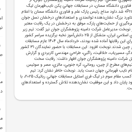
فناوري دانشگاه سمنان، در مسابقات جهاني پکن نايب‌قهرمان ليگ
«Prototype Challenge» شد.داود مداح رئيس پارک علم و فناوري دانشگاه سمنان با اعلام
اورد بزرگ نشان‌دهنده توانمندي و استعدادهاي درخشان نسل جوان
اس
ره‌گيري از حمايت‌هاي پارک، موفق به درخشش در يک رقابت معتبر
ني
در نوبخت مديرعامل شرکت دامينه پژوهشگران جوان نيز گفت: تيم زير
17 سال رباتيک جمهوري اسلامي ايران، متشکل از 25 دانش‌آموز نخبه برگزيده سراسر کشور
که توسط اين شرکت براي اين رقابتها آماده شده بودند، خردادماه سال 1404 عازم مسابقات
جهاني رباتيک 2025 در چين شدند.نوبخت افزود: اين مسابقات با حضور نمايندگان 31 کشور
دگر، مسيرياب، خلاقيت، راگبي، طراحي مهندسي کاربردي و گزارش
صن
امل شرکت دامينه پژوهشگران جوان اظهار داشت: رقابت سخت
 تيم‌هاي مطرح از چين، روماني، کره جنوبي، مالزي، مصر و سوئيس
ام نايب قهرماني جهان دست يابد. نوبخت خاطر نشان کرد: تيم
رباتيک دانش‌آموزي با کسب مقام سوم در ليگ فري استايل مسابقات جهاني رباتيک 2025، با
مد
ود پايان داد و اين موفقيت نشان‌دهنده تلاش گسترده و استعدادهاي
ت.
در
صن