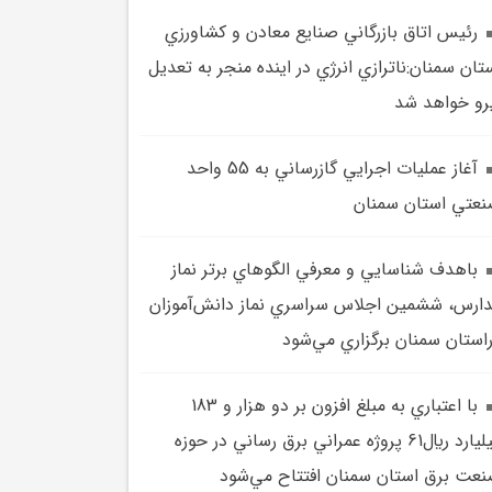
رئيس اتاق بازرگاني صنايع معادن و کشاورزي
تان سمنان:ناترازي انرژي در اينده منجر به تعديل
رو خواهد شد
آغاز عمليات اجرايي گازرساني به 55 واحد
عتي استان سمنان
باهدف شناسايي و معرفي الگوهاي برتر نماز
ارس، ششمين اجلاس سراسري نماز دانش‌آموزان
استان سمنان برگزاري مي‌شود
با اعتباري به مبلغ افزون بر دو هزار و 183
ميليارد ريال61 پروژه عمراني برق رساني در حوزه
عت برق استان سمنان افتتاح مي‌شود