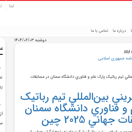
ایتا
تل
درباره ما
تماس با ما
دوشنبه 1404/06/03
عن
نامه جمهوری اسلامی
ري
ريني بين‌المللي تيم رباتيک
 و فناوري دانشگاه سمنان
جهاني 2025 چين
سم
 جمهوري اسلامي: تيم رباتيک شرکت دامينه پژوهشگران جوان، از