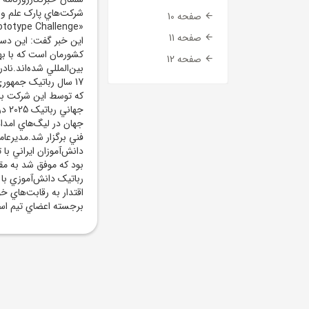
شرکت‌هاي پارک علم و 
صفحه 10
صفحه 11
اين خبر گفت: اين دست
کشورمان است که با به
صفحه 12
بين‌المللي شده‌اند.نا
جهان در ليگ‌هاي امدا
فني برگزار شد.مديرع
دانش‌آموزان ايراني با
بود که موفق شد به مق
اقتدار به رقابت‌هاي خ
برجسته اعضاي تيم اس