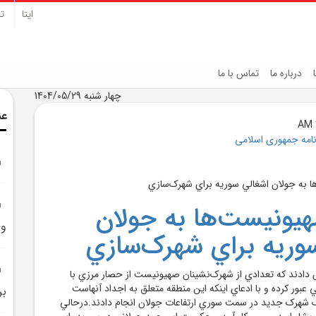
ایتا
تل
درباره ما
تماس با ما
چهار شنبه 1404/05/29
عن
نامه جمهوری اسلامی
يونيست‌ها به جولان
و 
وريه براي شهرک‌سازي
 دادند که تعدادي از شهرک‌نشينان صهيونيست از حصار مرزي با
 عبور کرده و با ادعاي اينکه اين منطقه متعلق به اجداد آنهاست
بر
ک شهرک جديد در سمت سوري ارتفاعات جولان انجام دادند.درحالي