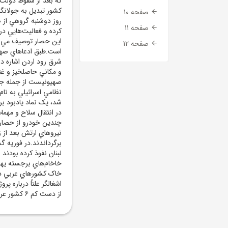
که بعد از سقوط دولت 
کشور تبديل به جولانگ
صفحه 10
روز دوشنبه گروهي از 
صفحه 11
کرده و فعاليت‌هايي در
اين حصار توصيف مي‌ش
صفحه 12
است.طبق ادعاهاي صهي
شرق رود اردن اشاره د
و مکاني حاصلخيز و غ
صهيونيست از جمله جو
نظامي اسرائيلي به نام
شد، يک نماد يادبود بر
در انتقال سلاح و مهما
چندين خودرو از حصار م
نيروهاي ارتش بعد از ز
لبنان نفوذ کرده بودند 
خاخام‌هاي برجسته يهو
خاک کشورهاي عربي در 
اشغالگر علناً درباره 
از دست کم 6 کشور عربي بود.