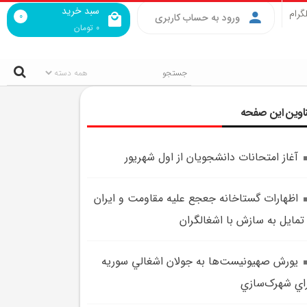
سبد خرید
گرام
0
ورود به حساب کاربری
0
تومان
اوین این صفحه
آغاز امتحانات دانشجويان از اول شهريور
اظهارات گستاخانه جعجع عليه مقاومت و ايران
تمايل به سازش با اشغالگران
يورش صهيونيست‌ها به جولان اشغالي سوريه
اي شهرک‌سازي