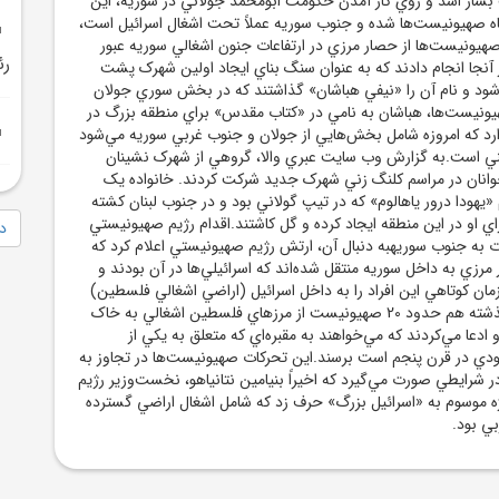
بشار اسد و روي کار آمدن حکومت ابومحمد جولاني در سوريه، اين
اه صهيونيست‌ها شده و جنوب سوريه عملاً تحت اشغال اسرائيل است،
صهيونيست‌ها از حصار مرزي در ارتفاعات جنون اشغالي سوريه عبور
رئ
 آنجا انجام دادند که به عنوان سنگ بناي ايجاد اولين شهرک پشت
ود و نام آن را «نيفي هباشان» گذاشتند که در بخش سوري جولان
ونيست‌ها، هباشان به نامي در «کتاب مقدس» براي منطقه بزرگ در
ارد که امروزه شامل بخش‌هايي از جولان و جنوب غربي سوريه مي‌شود
ني است.به گزارش وب سايت عبري والا، گروهي از شهرک نشينان
انان در مراسم کلنگ زني شهرک جديد شرکت کردند. خانواده يک
 «يهودا درور ياهالوم» که در تيپ گولاني بود و در جنوب لبنان کشته
اي او در اين منطقه ايجاد کرده و گل کاشتند.اقدام رژيم صهيونيستي
دا
ت به جنوب سوريهبه دنبال آن، ارتش رژيم صهيونيستي اعلام کرد که
رزي به داخل سوريه منتقل شده‌اند که اسرائيلي‌ها در آن بودند و
مان کوتاهي اين افراد را به داخل اسرائيل (اراضي اشغالي فلسطين)
برگرداندند.در فوريه گذشته هم حدود 20 صهيونيست از مرزهاي فلسطين اشغالي به خاک
و ادعا مي‌کردند که مي‌خواهند به مقبره‌اي که متعلق به يکي از
دي در قرن پنجم است برسند.اين تحرکات صهيونيست‌ها در تجاوز به
شرايطي صورت مي‌گيرد که اخيراً بنيامين نتانياهو، نخست‌وزير رژيم
پروژه موسوم به «اسرائيل بزرگ» حرف زد که شامل اشغال اراضي گسترده