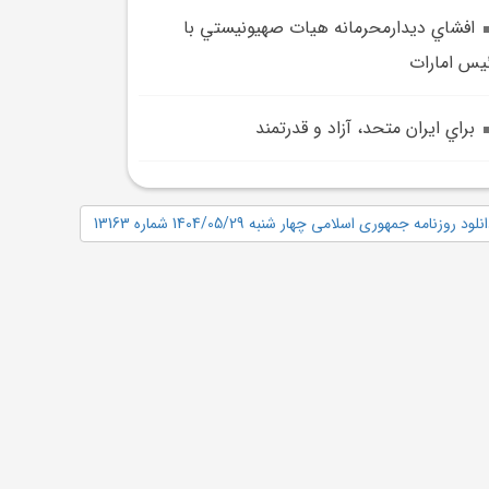
افشاي ديدارمحرمانه هيات صهيونيستي با
يس امارات
براي ايران متحد، آزاد و قدرتمند
نلود روزنامه جمهوری اسلامی چهار شنبه 1404/05/29 شماره 13163