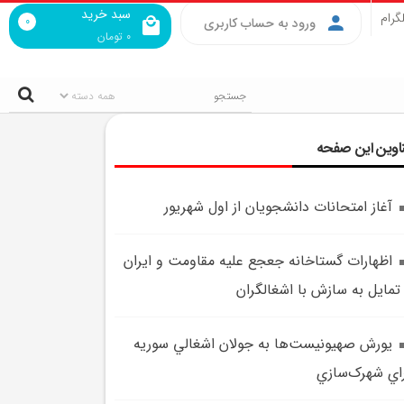
سبد خرید
گرام
0
ورود به حساب کاربری
0
تومان
اوین این صفحه
آغاز امتحانات دانشجويان از اول شهريور
اظهارات گستاخانه جعجع عليه مقاومت و ايران
تمايل به سازش با اشغالگران
يورش صهيونيست‌ها به جولان اشغالي سوريه
اي شهرک‌سازي