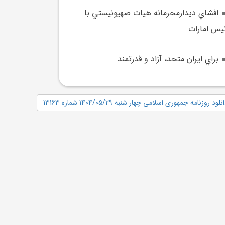
افشاي ديدارمحرمانه هيات صهيونيستي با
يس امارات
براي ايران متحد، آزاد و قدرتمند
نلود روزنامه جمهوری اسلامی چهار شنبه 1404/05/29 شماره 13163