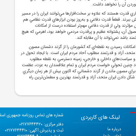
آوردن آن را نخواهد داشت.
زاري قدرت هستند که علاوه بر سخت‌افزارها مي‌توانند ايران را در مسير
 ببرند. قطعاً قدرت دفاعي و به‌روز بودن ابزارهاي قدرت نظامي هم
 مؤثرند ولي از قدرت دفاعي مهم‌تر استفاده درست از امکانات
صول آن، پشتوانه عظيم و پرقدرت مردمي خواهد بود، اهرمي که هيچ
د باشد نمي‌تواند با آن مقابله کند.
امکانات رسيدن به نقطه‌اي که کشورمان را از گزند دشمنان مصون
ن متحد، آزاد و قدرتمند مطلوب آحاد مردم ايران است. با ايجاد تحول در
 و سياست‌هاي داخلي و خارجي، زمينه دسترسي به نقطه مطلوب
د چنين تحولي خواست مردم ايران و تمام علاقمندان به عزت، عظمت
براي مصون ماندن از گزند دشمناني که اکنون بيش از هر زمان ديگري
شکل دادن ايران متحد، آزاد و قدرتمند بهترين و مطمئن‌ترين راه
شماره های تماس روزنامه جمهوری اسل
لینک های کاربردی
دفتر مرکزی: 02177644420
درباره ما
ثبت و پذیرش آگهی: 02177644410
تماس با ما