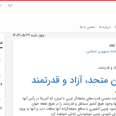
ایتا
تل
درباره ما
تماس با ما
چهار شنبه 1404/05/29
عن
نامه جمهوری اسلامی
ن متحد، آزاد و قدرتمند
و 
ه دشمني قدرت‌هاي سلطه‌گر غربي با ايران، که آمريکا در رأس آنها
نها وجود هيچ کشور مستقل و قدرتمند را در هيچ نقطه جهان
بر
جود چنين کشوري با منافع سلطه‌گرانه آنها منافات دارد و آنها به ويژه
ا براي نابودي چنين موجوديتي تلاش خواهند کرد.