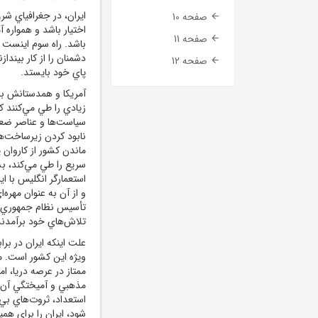
ايران، در جغرافياي شر
صفحه 10
اختيار باشد و همواره 
صفحه 11
باشد. راه سوم اينست ک
دشمنان را از کار بينداز
صفحه 12
پاي خود بايستد.
آمريکا و همدستانش بر
زيادي را طي مي‌کنند ک
سياست‌ها و عناصر ضعيف
نابود کردن زيرساخت‌ها
ماندن کشور از کاروان
سريع را طي مي‌کند، بسي
استعمارگر انگليس با اي
و از آن به عنوان مهره‌
تأسيس نظام جمهوري اس
تلاش‌هاي خود برآمدند 
علت اينکه ايران در بر
ويژه اين کشور است. مو
ممتاز در عرصه دريا، 
مذهبي و آميختگي آن با
استعداد، ثروت‌هاي بي‌
شود، ايران را براي هم