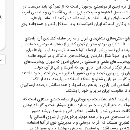
ق کره زمين از موقعيتي برخوردار است که از نظر آنها بايد دربست در
آماده تحمل فشارها و ضربات پياپي سياسي، اقتصادي و تبليغاتي آمريکا
رئ
ه مسئولان ايراني آنقدر هوشمندانه عمل کنند که تمام ابزارهاي
ند و کاري کنند که ايران قدرتمندانه و با استقلال کامل و همه‌جانبه روي
اي خنثي‌سازي تلاش‌هاي ايران و به زير سلطه کشاندن آن، راه‌هاي
ه نااميد کردن مردم، محروم کردن کشور از پشتوانه مردمي، حمايت از
 براي تصدي امور ازجمله آنها هستند. توسل به اين ابزارها براي
 و يا اصولاً شکل نگرفتن زيرساخت‌های ماندگار و در نتيجه عقب
دا
 پيشرفت‌هاي علمي و صنعتي در دنياي امروز که دوران پيشرفت‌هاي
ار اثرگذار است. اين، کاري بود که آمريکا و قبل از آن، دولت
ران زمان پهلوي کردند و اين کشور را بطور کامل در اختيار خود داشتند
اي کارساز در بازي شطرنج منطقه استفاده مي‌کردند. بعد از آنکه
لامي اين بازي را به هم زد، آمريکا و همدستانش درصدد ازسرگيري
تا مقاومت ايران در برابر خود را بشکنند.
ابر اينهمه فشار نشکست، برخورداري از موقعيت‌هاي ممتازي است که
قعيت جغرافيائي منحصر به فرد، منابع سرشار نفت و گاز، اهرم‌هاي
امکانات صنعتي شدن با داشتن معادن غني و متنوع، ريشه عميق
 سنت‌هاي ملي و از همه مهم‌تر برخورداري از نيروي انساني با
نظيري هستند که اگر به درستي و با مديريتي قوي از آنها استفاده
يشه در مسير اقتدار و استقلال به پيش خواهند برد و هيچ قدرتي