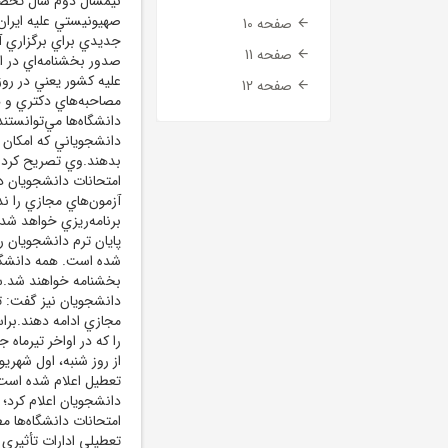
صهيونيستي عليه ايران
صفحه 10
جديدي براي برگزاري آز
صفحه 11
صدور بخشنامه‌اي در ا
عليه کشور يعني در ر
صفحه 12
مصاحبه‌هاي دکتري و ه
دانشگاه‌ها مي‌توانست
دانشجوياني که امکان 
بدهند.وي تصريح کرد: 
امتحانات دانشجويان دا
آزمون‌هاي مجازي را ند
برنامه‌ريزي خواهد شد.و
پايان ترم دانشجويان را
شده است. همه دانشگاه
بخشنامه خواهند شد.س
دانشجويان نيز گفت: ت
مجازي ادامه دهند.براس
را که در اواخر تيرماه 
از روز شنبه، اول شهريو
تعطيل اعلام شده است،
امتحانات دانشگاه‌ها م
تعطيلي ادارات تأثيري 