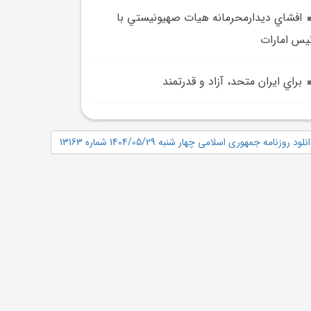
افشاي ديدارمحرمانه هيات صهيونيستي با
يس امارات
براي ايران متحد، آزاد و قدرتمند
نلود روزنامه جمهوری اسلامی چهار شنبه 1404/05/29 شماره 13163