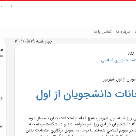
ایتا
تل
درباره ما
تماس با ما
چهار شنبه 1404/05/29
عن
نامه جمهوری اسلامی
انات دانشجويان از اول
و 
ي روز شنبه، اول شهريور، هيچ کدام از امتحانات پايان نيمسال دوم
سال تحصيلي 1404-1403 دانشجويان در اين روز لغو نخواهد شد و دانشگاه‌ها موظف به
بر
 در تقويم اعلامي هستند.با توجه به تعويق برگزاري امتحانات پايان