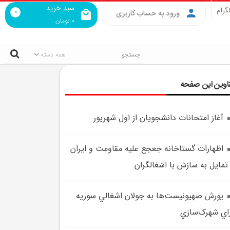
سبد خرید
گرام
0
ورود به حساب کاربری
0
تومان
اوین این صفحه
آغاز امتحانات دانشجويان از اول شهريور
اظهارات گستاخانه جعجع عليه مقاومت و ايران
تمايل به سازش با اشغالگران
يورش صهيونيست‌ها به جولان اشغالي سوريه
اي شهرک‌سازي