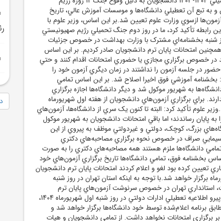
نيمسال دوم سال تحصيلي 1404-1403 دانشجويان به دليل وقوع جنگ 12 روزه رژيم
 و به تبع آن تعطيلي دانشگاه‌ها و موسسات آموزش عالي، تاريخ
مون‌ها ازسوي وزارت علوم تعيين شد.بر اين اساس، وزير علوم با
رئ
ين رابطه تأکيد کرد، ما در روز دوم جنگ تحميلي رژيم صهيونيستي
وز شنبه بخشنامه‌اي مشترک با وزارت بهداشت در خصوص جزئيات
مچنين امتحانات پايان ترم دانشجويان صادر کرديم. بر اين اساس
ند در خصوص برگزاري مجازي يا حضوري امتحانات اقدام کنند و حتي
حضور در جلسه آزمون را نداشتند در زمان ديگري آزمون خود را
بخشنامه آموزشي فوق اخيرا اصلاح شد. بر اين اساس تمامي
نشگاه‌ها به شهريور موکول شد و ديگر دانشگاه‌ها اجازه برگزاري
ارند. براي برگزاري آزمون‌هاي دانشجويان از هفته اول شهريورماه
دا
زير علوم تأکيد کرد: البته تا کنون يک سري از دانشگاه‌ها، آزمون‌هاي
 به پايان رساندند؛ اما باقي امتحانات دانشجويان به شهريور موکول
‌هاي بزرگ، کوچک، دولتي و غيردولتي موظف به پيروي از اين
يمايي صراف در خصوص نحوه برگزاري مصاحبه‌هاي دکتري
مامي دانشگاه‌ها ملزم هستند همه مصاحبه‌هاي دکتري را به صورت
اس بخشنامه فوق، تمامي دانشگاه‌ها تاريخ برگزاري آزمون‌هاي خود
جاري تعيين کرده بود لغو و اعلام کردند امتحانات پايان ترم دانشجويان
رماه برگزار خواهد شد.با توجه به اينکه استان تهران در روز شنبه
 استانداري تهران در خصوص سرنوشت آزمون‌هاي پايان ترم
دانشجويان اعلام کرد؛ پيرو اطلاعيه تعطيلي ادارات دولتي در روز شنبه اول شهريورماه 1404،
طابق برنامه اعلام‌شده توسط خود دانشگاه‌ها برگزار خواهد شد و
بر برگزاري امتحانات نخواهد داشت. از تمامي دانشجويان و هيات