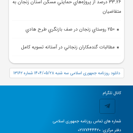
33.26 درصد از پروژه‌هاي حمايتي مسکن استان زنجان به
متقاضيان
250 روستاي زنجان در صف بازنگري طرح هادي
مطالبات گندمکاران زنجاني در آستانه تسويه کامل
دانلود روزنامه جمهوری اسلامی سه شنبه 1404/05/28 شماره 13162
کانال تلگرام
شماره های تماس روزنامه جمهوری اسلامی
دفتر مرکزی: 02177644420