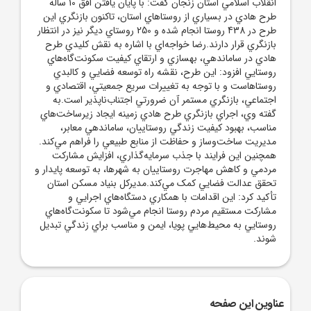
انقلاب اسلامي استان زنجان گفت: با پايان يافتن افق 10 ساله
طرح هادي در بسياري از روستاهاي استان، تاکنون بازنگري اين
طرح در 438 روستا انجام شده و 250 روستاي ديگر نيز در انتظار
بازنگري قرار دارند.رضا خواجه‌اي با اشاره به نقش کليدي طرح
هادي در ساماندهي، بهسازي و ارتقاي کيفيت سکونت‌گاه‌هاي
روستايي افزود: اين طرح، نقشه راه توسعه فضايي و کالبدي
روستاهاست و با توجه به تغييرات سريع جمعيتي، اقتصادي و
اجتماعي، بازنگري مستمر آن ضرورتي اجتناب‌ناپذير است.به
گفته وي، اجراي بازنگري طرح هادي زمينه ايجاد زيرساخت‌هاي
مناسب، بهبود کيفيت زندگي روستاييان، ساماندهي معابر،
مديريت ساخت‌وساز و حفاظت از منابع طبيعي را فراهم مي‌کند.
همچنين اين فرايند با جذب سرمايه‌گذاري، افزايش مشارکت
مردمي و کاهش مهاجرت روستاييان به شهرها، به توسعه پايدار و
تحقق عدالت فضايي کمک مي‌کند.مديرکل بنياد مسکن استان
تأکيد کرد: اين اقدامات با همکاري دستگاه‌هاي اجرايي و
مشارکت مستقيم مردم روستا انجام مي‌شود تا سکونت‌گاه‌هاي
روستايي به محيط‌هايي پويا، ايمن و مناسب براي زندگي تبديل
شوند.
عناوین این صفحه