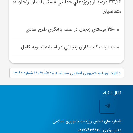
33.26 درصد از پروژه‌هاي حمايتي مسکن استان زنجان به
متقاضيان
250 روستاي زنجان در صف بازنگري طرح هادي
مطالبات گندمکاران زنجاني در آستانه تسويه کامل
دانلود روزنامه جمهوری اسلامی سه شنبه 1404/05/28 شماره 13162
کانال تلگرام
شماره های تماس روزنامه جمهوری اسلامی
دفتر مرکزی: 02177644420