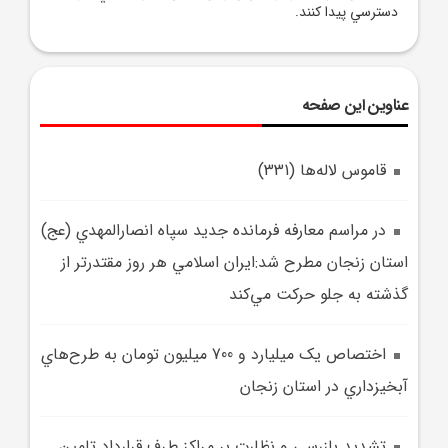
دسترسي پيدا کنند.
عناوین این صفحه
قاموس لاله‌ها (331)
در مراسم معارفه فرمانده جديد سپاه انصارالمهدي (عج)
استان زنجان مطرح شد:ايران اسلامي هر روز مقتدرتر از
گذشته به جلو حرکت مي‌کند
اختصاص يک ميليارد و 700 ميليون تومان به طرح‌هاي
آبخيزداري در استان زنجان
تشديد بازرسي و نظارت بر مراکز طرف قرارداد تامين