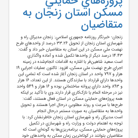
پروژه‌هاي حمايتي
مسکن استان زنجان به
متقاضيان
زنجان- خبرنگار روزنامه جمهوري اسلامي: زنجان مديرکل راه و
شهرسازي استان زنجان از تحويل 33.26 درصد از واحدهاي طرح
نهضت ملي مسکن در اين استان به متقاضيان خبر داد و گفت:
14.43 درصد ديگر از واحدها تکميل شده و آماده واگذاري
است.سعيد شاهين‌فر با اشاره به اقدامات انجام‌شده در زمينه
اجراي طرح نهضت ملي مسکن، افزود: تاکنون عمليات اجرايي 19
هزار و 797 واحد در استان زنجان آغاز شده است که تمامي اين
واحدها داراي قرارداد با سازندگان هستند. از اين تعداد، 16 هزار
و 893 واحد داراي پروانه ساختماني بوده و 16 هزار و 549 واحد
نيز در مرحله اتمام يا نازک‌کاري قرار دارند.وي با تأکيد بر اينکه
همه پروژه‌هاي حمايتي مسکن در استان فعال هستند، گفت:
طرح‌ها با سرعت و روند مطلوبي درحال اجرا هستند و تحويل
واحدها به متقاضيان به صورت مستمر درحال انجام
است.مديرکل راه و شهرسازي استان زنجان خاطرنشان کرد: با
توجه به اهتمام دولت و وزارت راه و شهرسازي در تکميل
پروژه‌هاي حمايتي مسکن، برنامه‌ريزي‌ها به گونه‌اي است که
متقاضيان بتوانند در کوتاه‌ترين زمان ممکن به واحدهاي خود