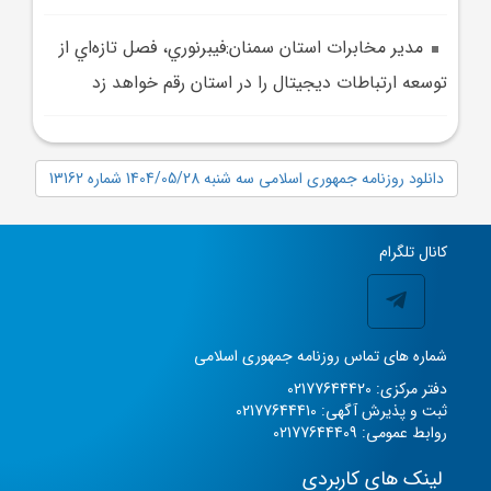
مدير مخابرات استان سمنان:فيبرنوري، فصل تازه‌اي از
توسعه ارتباطات ديجيتال را در استان رقم خواهد زد
دانلود روزنامه جمهوری اسلامی سه شنبه 1404/05/28 شماره 13162
کانال تلگرام
شماره های تماس روزنامه جمهوری اسلامی
دفتر مرکزی: 02177644420
ثبت و پذیرش آگهی: 02177644410
روابط عمومی: 02177644409
لینک های کاربردی