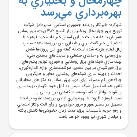
چهارمحال و بختياري به
بهره‌برداري مي‌رسد
شهرکرد- خبرنگار روزنامه جمهوري اسلامي: مديرعامل شرکت
توزيع برق چهارمحال وبختياري از افتتاح 382 پروژه برق رساني
همزمان با هفته دولت در اين استان خبر داد.مجيد فرهزاد با
اعلام اين خبر گفت براي راه‌اندازي اين پروژه‌ها 2850 ميليارد
ريال اعتبار هزينه شده است.به گفته وي اين پروژه‌ها شامل
برق‌رساني به واحدهاي صنعتي و سايت‌هاي مسکن ملي،
بهينه‌سازي شبکه‌هاي برق روستايي و شهري، توزيع پکيج‌هاي
برق خورشيدي در بين عشاير، هوشمندسازي لوازم اندازه‌گيري،
احداث و بهينه سازي شبکه‌هاي روشنايي معابر و جايگزيني
چراغ‌هاي کم مصرف ال‌اي دي، برق رساني به دکل‌هاي مخابراتي
تلفن همراه، تبديل شبکه سيمي به کابل خود نگهدار، بهينه‌سازي
و تقويت ولتاژ شبکه، توسعه شبکه‌هاي برق رساني و...
است.فرهزاد افزود: با بهره‌برداري از اين پروژه‌ها علاوه بر ايجاد
تسهيل در مسير عبور و مرور خودرويي و رفع افت ولتاژ احتمالي
و رفع حريم تأسيسات برق، مدت زمان خاموشي‌ها کاهش يافته
و مبلمان شهري نيز بهبود خواهد يافت.