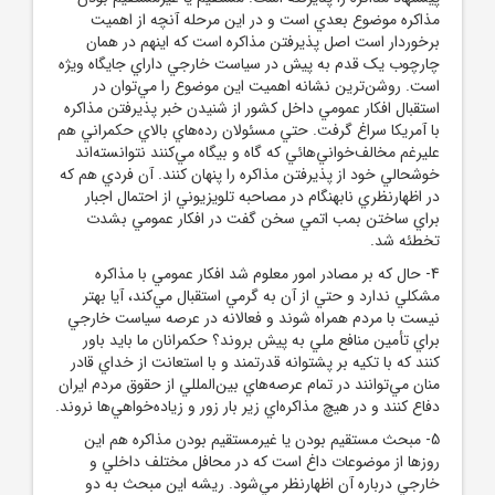
مذاکره موضوع بعدي است و در اين مرحله آنچه از اهميت
برخوردار است اصل پذيرفتن مذاکره است که اينهم در همان
چارچوب يک قدم به پيش در سياست خارجي داراي جايگاه ويژه
است. روشن‌ترين نشانه اهميت اين موضوع را مي‌توان در
استقبال افکار عمومي داخل کشور از شنيدن خبر پذيرفتن مذاکره
با آمريکا سراغ گرفت. حتي مسئولان رده‌هاي بالاي حکمراني هم
عليرغم مخالف‌خواني‌هائي که گاه و بيگاه مي‌کنند نتوانسته‌اند
خوشحالي خود از پذيرفتن مذاکره را پنهان کنند. آن فردي هم که
در اظهارنظري نابهنگام در مصاحبه تلويزيوني از احتمال اجبار
براي ساختن بمب اتمي سخن گفت در افکار عمومي بشدت
تخطئه شد.
4- حال که بر مصادر امور معلوم شد افکار عمومي با مذاکره
مشکلي ندارد و حتي از آن به گرمي استقبال مي‌کند، آيا بهتر
نيست با مردم همراه شوند و فعالانه در عرصه سياست خارجي
براي تأمين منافع ملي به پيش بروند؟ حکمرانان ما بايد باور
کنند که با تکيه بر پشتوانه قدرتمند و با استعانت از خداي قادر
منان مي‌توانند در تمام عرصه‌هاي بين‌المللي از حقوق مردم ايران
دفاع کنند و در هيچ مذاکره‌اي زير بار زور و زياده‌خواهي‌ها نروند.
5- مبحث مستقيم بودن يا غيرمستقيم بودن مذاکره هم اين
روزها از موضوعات داغ است که در محافل مختلف داخلي و
خارجي درباره آن اظهارنظر مي‌شود. ريشه اين مبحث به دو