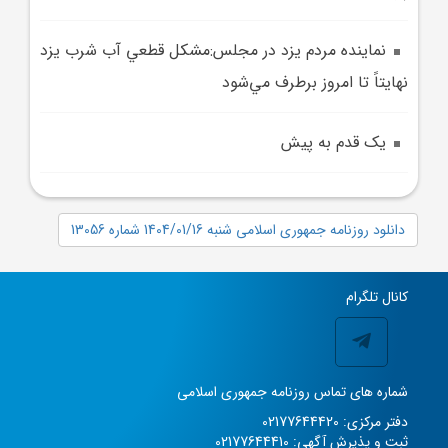
نماينده مردم يزد در مجلس:مشکل قطعي آب شرب يزد
نهايتاً تا امروز برطرف مي‌شود
يک قدم به پيش
دانلود روزنامه جمهوری اسلامی شنبه 1404/01/16 شماره 13056
کانال تلگرام
شماره های تماس روزنامه جمهوری اسلامی
دفتر مرکزی: 02177644420
ثبت و پذیرش آگهی: 02177644410