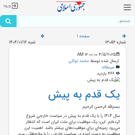
ورود
صفحه 1
شماره 13056
شنبه 1404/01/16
4/5/2025 12:00:00 AM
ارسال شده توسط
محمد توکلی
سرمقاله
466 بازدید
يک قدم به پيش
بسم‌الله الرحمن الرحيم
سال 1404 را با يک قدم به پيش در سياست خارجي شروع
کرده‌ايم. اين، يک موفقيت براي ملت ايران است که انتظار
مي‌رود زمينه‌اي براي موفقيت‌هاي بيشتر باشد. اهميت اين
موفقيت به دست آمده در سياست خارجي را با ملاحظاتي مرور