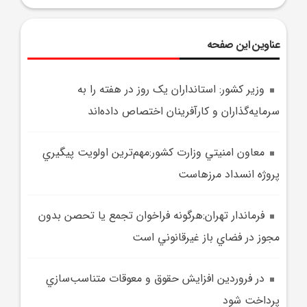
عناوین این صفحه
وزير کشور: استانداران يک روز در هفته را به
سرمايه‌گذاران و کارآفرينان اختصاص داده‌اند
معاون امنيتي وزارت کشور:مهم‌ترين اولويت پيگيري
پروژه انسداد مرزهاست
فرماندار تهران:هرگونه فراخوان تجمع يا تحصن بدون
مجوز در فضاي باز غيرقانوني است
در فروردين افزايش حقوق و معوقات متناسب‌سازي
پرداخت شود