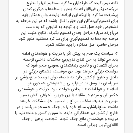
نکته برمي‌گردد که طرفداران مذاکره مستقيم آنها را مطرح
مي‌کنند، يکي غيرقابل اعتماد بودن واسطه‌ها و ديگري کندي
پيشرفت مذاکره. با اينکه اين ايرادها واردند ولي همگان بايد
براي تصميم‌گيرندگان اين حق را قائل باشند که در اين مرحله به
تشخيص خود عمل کنند و با توجه به نتايجي که به دست
مي‌آورند درباره مراحل بعدي تصميم بگيرند. نتايج مثبت اين
مرحله چه بسا به تصميم‌گيري براي مذاکره مستقيم منجر شود.
درحال حاضر، ‌اصل مذاکره را بايد مغتنم شمرد.
6- سياست يک قدم به پيش اگر با درايت و هوشمندي ادامه
يابد مي‌تواند به حل شدن تدريجي مشکلات داخلي ازجمله
بحران اقتصادي و تأمين رضايتمندي عمومي منجر شود که
موفقيت بزرگي خواهد بود. اين موفقيت، دشمنان بزرگي در
داخل و خارج از کشور دارد که با تمام توان درصدد مانع‌تراشي بر
سر راه آن با توسل به عوام‌فريبي و شعارهائي همچون «وا
اسلاما» و «وا انقلابا» سردادن خواهند بود. درايت و هوشمندي
حکمرانان و مردم در مقابله با اين جريان انحرافي نقش بسيار
مهمي در برطرف ساختن موانع و تضمين حل مشکلات خواهد
داشت. مانع‌تراشان، منافع خود را در جنگ جستجو مي‌کنند و در
خارج از کشور نيز همفکراني دارند. دلسوزان کشور و ملت بايد با
درايت و هوشمندي مانع جنگ شوند. شجاعت پرهيز از جنگ
انقلابي‌ترين ويژگي است.