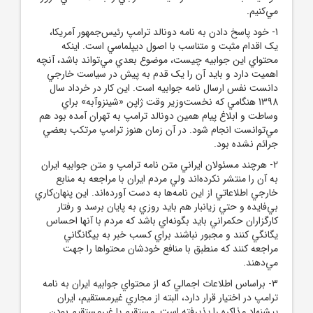
مي‌کنيم.
1- خود پاسخ دادن به نامه دونالد ترامپ رئيس‌جمهور آمريکا،
يک اقدام مثبت و متناسب با اصول ديپلماسي است. اينکه
محتواي اين جوابيه چيست، موضوع بعدي مي‌تواند باشد، آنچه
اهميت دارد و بايد آن را يک قدم به پيش در سياست خارجي
دانست نفس ارسال نامه جوابيه است. اين کار در خرداد سال
1398 هنگامي که نخست‌وزير وقت ژاپن «شينزوآبه» براي
وساطت و ابلاغ پيام همين دونالد ترامپ به تهران آمده بود هم
مي‌توانست انجام شود. در آن زمان هنوز ترامپ مرتکب بعضي
جرائم نشده بود.
2- هرچند مسئولان ايراني متن نامه ترامپ و متن جوابيه ايران
به آن را منتشر نکرده‌اند ولي مردم ايران با مراجعه به منابع
خارجي اطلاعاتي از اين نامه‌ها به دست آورده‌اند. اين پنهان‌کاري
بي‌فايده و حتي زيانبار هم بايد روزي به پايان برسد و رفتار
کارگزاران حکمراني باید بگونه‌اي باشد که مردم با آنها احساس
يگانگي کنند و مجبور نباشند براي کسب خبر به بيگانگاني
مراجعه کنند که منطبق با منافع خودشان محتواها را جهت
مي‌دهند.
3- براساس اطلاعات اجمالي که از محتواي جوابيه ايران به نامه
ترامپ در اختيار قرار دارد، البته از مجاري غيرمستقيم، ايران
پيشنهاد مذاکره را پذيرفته است. مستقيم يا غيرمستقيم بودن