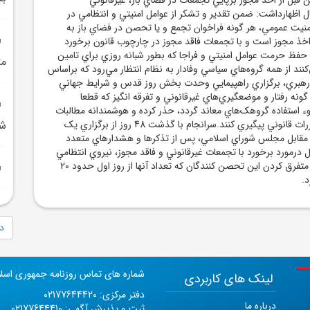
ظهارداشت: ضمن تقدير و تشکر از عوامل امنيتي و انتظامي در
امنيت عمومي، هر گونه فراخوان تجمع و يا تحصن در فضاي باز به
ذ مجوز است و با تجمعات فاقد مجوز در چارچوب قانون برخورد
 حفظ حرمت عوامل امنيتي و فراجا که بطور شبانه روزي براي تامين
مت
ند از همه گروه‌هاي سياسي وفادار به نظام انتظار مي‌رود که براساس
رهبري، برگزاري راهپيمايي وحدت بخش روز قدس و شرايط جهاني
ونه رفتار و موضعگيري‌هاي غيرقانوني و تفرقه انگيز که قطعا
استفاده گروهک‌هاي معاند گردد، حذر کرده و هوشمندانه مطالبات
خود را در چارچوب مقررات قانوني پيگيري کنند.سرانجام با گذشت 48 روز از برگزاري يک
شر
قابل مجلس شوراي اسلامي، پس از تذکرها و هشدارهاي متعدد
درمورد برخورد با تجمعات غيرقانوني و فاقد مجوز، نيروي انتظامي
نسبت به جمع‌آوري و متفرق کردن اين تحصن کنندگان که تعداد آنها از روز اول حدود 20
د.
دا
شماره های تماس روزنامه جمهوری اسل
لینک های کاربردی
دفتر مرکزی: 02177644420
درباره ما
ثبت و پذیرش آگهی: 02177644410