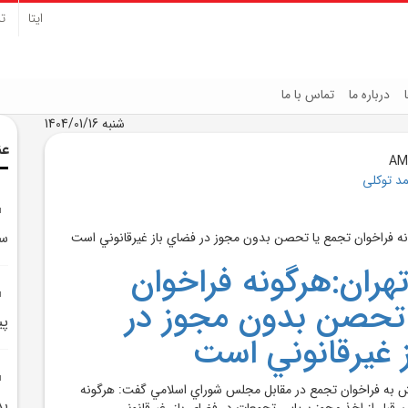
ایتا
تل
درباره ما
تماس با ما
شنبه 1404/01/16
عن
د توکلی
سر
تهران:هرگونه فراخوان
تحصن بدون مجوز در
پي
 غيرقانوني است
کنش به فراخوان تجمع در مقابل مجلس شوراي اسلامي گفت: هرگونه
بد
قبل از اخذ مجوز برپايي تجمعات در فضاي باز، غيرقانوني