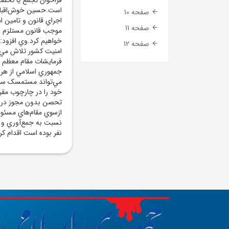
است.حسين خوش‌اقبال ا
صفحه 10
اجراي قانون و تامين 
صفحه 11
موجب قانون مستلزم اخ
خواهيم کرد.وي افزود:
صفحه 12
امنيت کشور تلاش مي‌کن
فرمايشات مقام معظم 
جمهوري اسلامي از هر گ
مي‌تواند مستمسک سوء 
تحصن بدون مجوز در م
ازسوي مقام‌هاي مسئول 
نفر بوده است اقدام کر