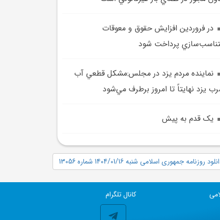
در فروردين افزايش حقوق و معوقات
ناسب‌سازي پرداخت شود
نماينده مردم يزد در مجلس:مشکل قطعي آب
ب يزد نهايتاً تا امروز برطرف مي‌شود
يک قدم به پيش
نلود روزنامه جمهوری اسلامی شنبه 1404/01/16 شماره 13056
امی
کانال تلگرام