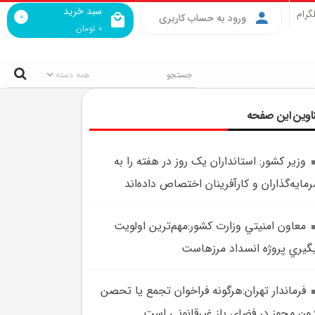
سبد خرید
گرام
0
ورود به حساب کاربری
0
تومان
اوین این صفحه
وزير کشور: استانداران يک روز در هفته را به
مايه‌گذاران و کارآفرينان اختصاص داده‌اند
معاون امنيتي وزارت کشور:مهم‌ترين اولويت
گيري پروژه انسداد مرزهاست
فرماندار تهران:هرگونه فراخوان تجمع يا تحصن
ون مجوز در فضاي باز غيرقانوني است